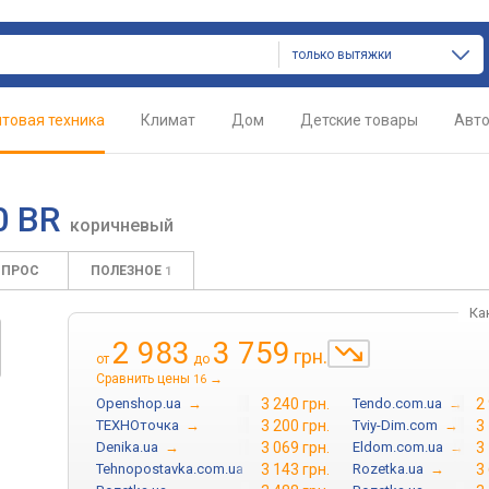
только вытяжки
товая техника
Климат
Дом
Детские товары
Авт
0 BR
коричневый
ОПРОС
ПОЛЕЗНОЕ
1
Ка
2 983
3 759
грн.
от
до
Сравнить цены
→
16
Openshop.ua
→
3 240 грн.
Tendo.com.ua
→
2
ТЕХНОточка
→
3 200 грн.
Tviy-Dim.com
→
3
Denika.ua
→
3 069 грн.
Eldom.com.ua
→
3
Tehnopostavka.com.ua
→
3 143 грн.
Rozetka.ua
→
3