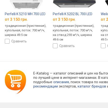
Perfelli K 5210 WH 700 LED
Perfelli K 5202 BL 700 LED
Weil
от 3 150 грн.
от 3 150 грн.
от 2
традиционная (пристенная),
традиционная (пристенная),
трад
купольная, поток: 700 м³/ч,
купольная, поток: 700 м³/ч,
купо
ширина 49.5 см
на отвод 293 м³/ч, ширина
на о
49.6 см
49.5
сравнить
сравнить
E-Katalog
— каталог описаний и цен на быто
по лучшей цене в интернет-магазинах. В 
подробные
описания
, поиск товара по наз
рекомендации
экспертов,
каталог брендов
и