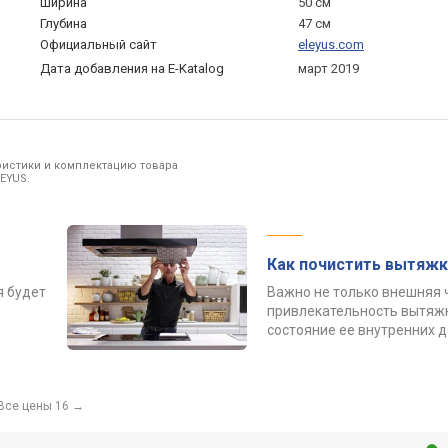
Ширина
50 см
Глубина
47 см
Официальный сайт
eleyus.com
Дата добавления на E-Katalog
март 2019
ристики и комплектацию товара
EYUS.
Как почистить вытяжк
я будет
Важно не только внешняя 
привлекательность вытяжк
состояние ее внутренних 
Все цены 16
→