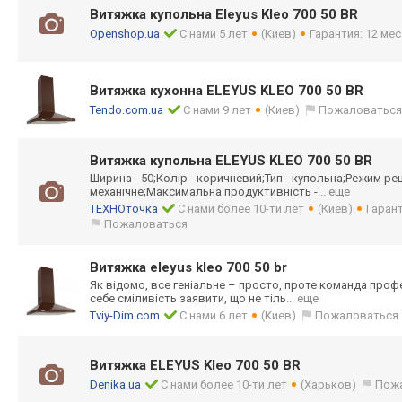
Витяжка купольна Eleyus Kleo 700 50 BR
Openshop.ua
С нами 5 лет
(Киев)
Гарантия: 12 мес
Витяжка кухонна ELEYUS KLEO 700 50 BR
Tendo.com.ua
С нами 9 лет
(Киев)
Пожаловатьс
Витяжка купольна ELEYUS KLEO 700 50 BR
Ширина - 50;Колір - коричневий;Тип - купольна;Режим реци
механічне;Макси
мальна продуктивність -
... еще
ТЕХНОточка
С нами более 10-ти лет
(Киев)
Гарант
Пожаловаться
Витяжка eleyus kleo 700 50 br
Як відомо, все геніальне – просто, проте команда проф
себе сміливість заявити, що не тіль
... еще
Tviy-Dim.com
С нами 6 лет
(Киев)
Пожаловаться
Витяжка ELEYUS Kleo 700 50 BR
Denika.ua
С нами более 10-ти лет
(Харьков)
Пож