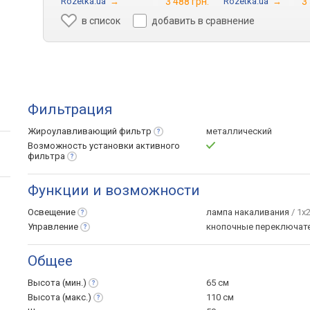
Rozetka.ua
→
3 488 грн.
Rozetka.ua
→
3
в список
добавить в сравнение
Фильтрация
Жироулавливающий
фильтр
металлический
Возможность установки активного
фильтра
Функции и возможности
Освещение
лампа накаливания
/ 1х
Управление
кнопочные переключат
Общее
Высота
(мин.)
65 см
Высота
(макс.)
110 см