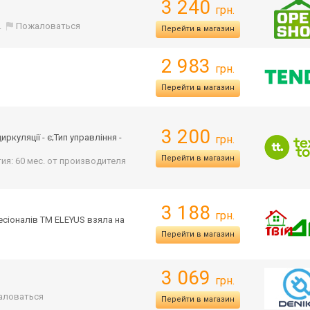
3 240
грн.
.
Пожаловаться
Перейти в магазин
2 983
грн.
я
Перейти в магазин
3 200
ркуляції - є;Тип управління -
грн.
Перейти в магазин
ия: 60 мес. от производителя
3 188
грн.
есіоналів ТМ ELEYUS взяла на
Перейти в магазин
3 069
грн.
аловаться
Перейти в магазин