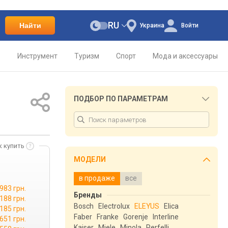
RU
Найти
Украина
Войти
о
Инструмент
Туризм
Спорт
Мода и аксессуары
ПОДБОР ПО ПАРАМЕТРАМ
к купить
МОДЕЛИ
в продаже
все
 983 грн.
Бренды
 188 грн.
Bosch
Electrolux
ELEYUS
Elica
 185 грн.
Faber
Franke
Gorenje
Interline
 651 грн.
Kaiser
Miele
Minola
Perfelli