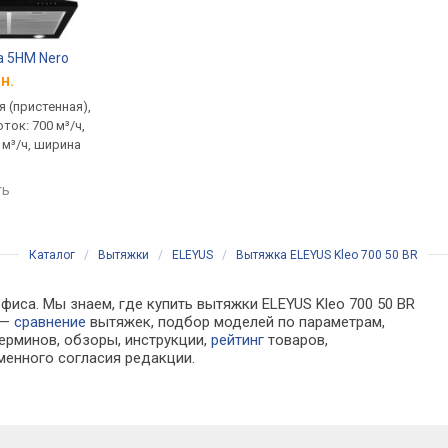
ta 5HM Nero
Minola HK 5212 WH 700 LED
Jantar KBT 650 LED 
н.
от 3 149 грн.
от 2 833 грн.
 (пристенная),
традиционная (пристенная),
традиционная (прист
ток: 700 м³/ч,
купольная, поток: 700 м³/ч,
купольная, поток: 650
 м³/ч, ширина
ширина 49.7 см
ширина 50 см
сравнить
сравнить
ть
Каталог
/
Вытяжки
/
ELEYUS
/
Вытяжка ELEYUS Kleo 700 50 BR
фиса. Мы знаем, где купить вытяжки ELEYUS Kleo 700 50 BR
 —
сравнение
вытяжек, подбор моделей по параметрам,
ерминов, обзоры, инструкции,
рейтинг
товаров,
менного согласия редакции.