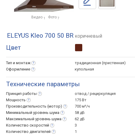
Видео
Фото
1
7
ELEYUS Kleo 700 50 BR
коричневый
Цвет
Тип и
монтаж
традиционная (пристенная)
Оформление
купольная
Технические параметры
Принцип
работы
отвод / рециркуляция
Мощность
175 Вт
Производительность
(мотор)
700 м³/ч
Минимальный уровень
шума
58 дБ
Максимальный уровень
шума
62 дБ
Количество
скоростей
3
Количество
двигателей
1