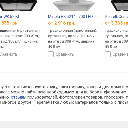
or WK 52 BL
Minola HK 5214 I 700 LED
Perfelli Cos
 538 грн.
от 2 918 грн.
от 3 335 гр
иционная (пристенная),
традиционная (пристенная),
традиционная
льная, поток: 700 м³/ч,
купольная, поток: 700 м³/ч,
купольная, по
твод 308 м³/ч, ширина
на отвод 308 м³/ч, ширина
на отвод 308
 см
49.5 см
49.5 см
сравнить
сравнить
сравни
вую и компьютерную технику, электронику, товары для дома и о
каталоге можно найти всю необходимую для выбора информацию
ванию,
отзывы
пользователей, фотогалереи товаров, глоссарий т
 многое другое. Перепечатка любых материалов только с пись