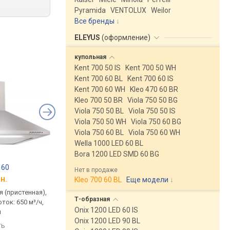
Pyramida
VENTOLUX
Weilor
Все бренды
ELEYUS
(
оформление
)
купольная
Kent 700 50 IS
Kent 700 50 WH
Kent 700 60 BL
Kent 700 60 IS
Kent 700 60 WH
Kleo 470 60 BR
Kleo 700 50 BR
Viola 750 50 BG
Viola 750 50 BL
Viola 750 50 IS
Viola 750 50 WH
Viola 750 60 BG
Viola 750 60 BL
Viola 750 60 WH
Wella 1000 LED 60 BL
Bora 1200 LED SMD 60 BG
 60
ELEYUS Kent 700 60 BL
Shivaki ART 0760 PR
Нет в продаже
н.
от 4 999 грн.
от 4 385 грн.
Kleo 700 60 BL
Еще модели
↓
 (пристенная),
традиционная (пристенная),
традиционная (прист
Т-образная
ток: 650 м³/ч,
купольная, поток: 700 м³/ч,
купольная, поток: 700
Onix 1200 LED 60 IS
м
ширина 60 см
ширина 60 см
Onix 1200 LED 90 BL
ть
сравнить
сравнить