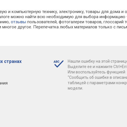
вую и компьютерную технику, электронику, товары для дома и о
каталоге можно найти всю необходимую для выбора информацию
ванию,
отзывы
пользователей, фотогалереи товаров, глоссарий т
 многое другое. Перепечатка любых материалов только с пись
х странах
Нашли ошибку на этой страниц
Выделите ее и нажмите Ctrl+Ent
Или воспользуйтесь функцией
"Сообщить об ошибке в описан
ания
таблицей с параметрами конк
модели.