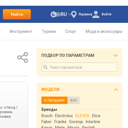
RU
Найти
Украина
Войти
о
Инструмент
Туризм
Спорт
Мода и аксессуары
ПОДБОР ПО ПАРАМЕТРАМ
МОДЕЛИ
в продаже
все
ы: отвод /
Бренды
уровень
Bosch
Electrolux
ELEYUS
Elica
ановки
Faber
Franke
Gorenje
Interline
Kaiser
Miele
Minola
Perfelli