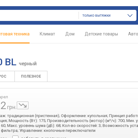
только вытяжки
товая техника
Климат
Дом
Детские товары
Авт
0 BL
черный
РОС
ПОЛЕЗНОЕ
арел
92
грн.
таж: традиционная (пристенная); Оформление: купольная; Принцип работ
ция; Мощность (Вт): 175; Производительность (мотор) (м³/ч): 700; Мин. 
 60; Макс. уровень шума (дБ): 68; Кол-во скоростей: 3; Возможность уст
 фильтра; Управление: кнопочные переключатели