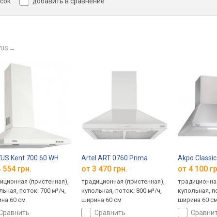
исок
добавить в сравнение
YUS
→
US Kent 700 60 WH
Artel ART 0760 Prima
Akpo Classic
 554 грн.
от 3 470 грн.
от 4 100 гр
иционная (пристенная),
традиционная (пристенная),
традиционная
льная, поток: 700 м³/ч,
купольная, поток: 800 м³/ч,
купольная, по
на 60 см
ширина 60 см
ширина 60 с
сравнить
сравнить
сравни