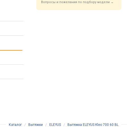
Вопросы и пожелания по подбору модели →
Каталог
/
Вытяжки
/
ELEYUS
/
Вытяжка ELEYUS Kleo 700 60 BL