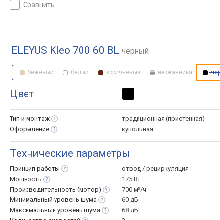
сравнить
ELEYUS Kleo 700 60 BL
черный
бежевый
белый
коричневый
нержавейка
че
Цвет
Тип и
монтаж
традиционная (пристенная)
Оформление
купольная
Технические параметры
Принцип
работы
отвод / рециркуляция
Мощность
175 Вт
Производительность
(мотор)
700 м³/ч
Минимальный уровень
шума
60 дБ
Максимальный уровень
шума
68 дБ