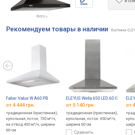
в сп
Фото
7
Рекомендуем товары в наличии
Вытяжки ELE
Faber Value W A60 PB
ELEYUS Wella 650 LED 60 IS
ELEY
от 4 444 грн.
от 5 140 грн.
от 4
традиционная (пристенная),
традиционная (пристенная),
трад
купольная, поток: 730 м³/ч,
купольная, поток: 650 м³/ч,
купо
на отвод 430 м³/ч, ширина
ширина 60 см
шири
60 см
сравнить