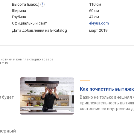
Высота
(макс.)
110 см
Ширина
60 см
Глубина
47 см
Официальный сайт
eleyus.com
Дата добавления на E-Katalog
март 2019
ристики и комплектацию товара
EYUS.
Как почистить вытяжк
я будет
Важно не только внешняя 
привлекательность вытяжк
состояние ее внутренних 
черный