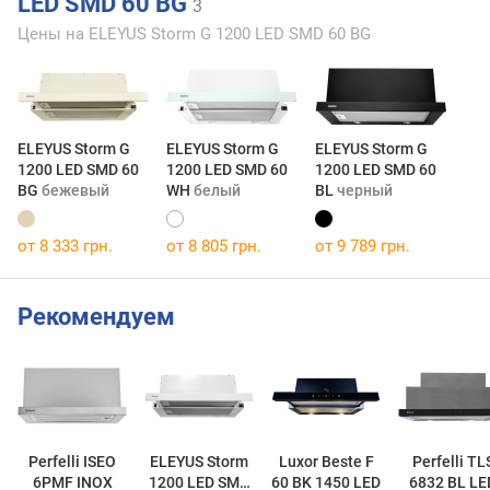
LED SMD 60 BG
3
Цены на ELEYUS Storm G 1200 LED SMD 60 BG
ELEYUS Storm G
ELEYUS Storm G
ELEYUS Storm G
1200 LED SMD 60
1200 LED SMD 60
1200 LED SMD 60
BG
бежевый
WH
белый
BL
черный
от 8 333 грн.
от 8 805 грн.
от 9 789 грн.
Рекомендуем
Perfelli ISEO
ELEYUS Storm
Luxor Beste F
Perfelli TL
6PMF INOX
1200 LED SMD
60 BK 1450 LED
6832 BL LE