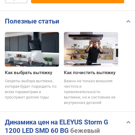
Полезные статьи
Как выбрать вытяжку
Как почистить вытяжку
Секреты выбора вытяжки,
Важно не только внешняя
которая будет подходить по
чистота и
всем параметрам и
привлекательность
прослужит долгие годы
вытяжки, но и состояние ее
внутренних деталей
Динамика цен на ELEYUS Storm G
1200 LED SMD 60 BG
бежевый