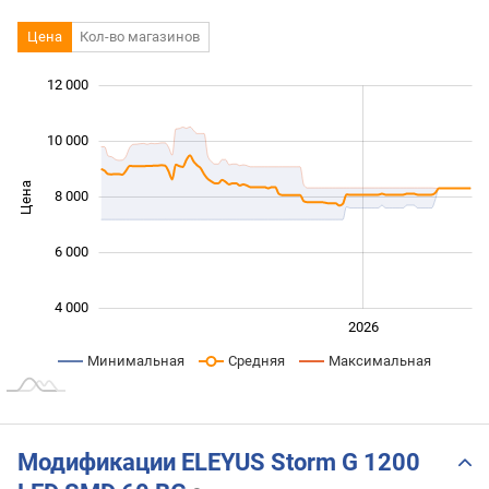
Цена
Кол-во магазинов
 000
 000
 000
 000
0
12 000
10 000
Цена
8 000
10 000
6 000
4 000
2024
2025
2028
2026
L
Минимальная
Средняя
Максимальная
Модификации ELEYUS Storm G 1200