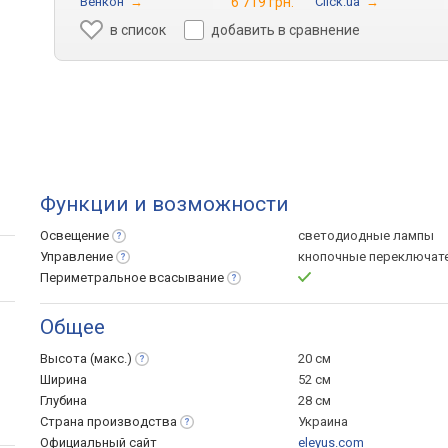
Венкон
→
6 719 грн.
Click.ua
→
в список
добавить в сравнение
Функции и возможности
Освещение
светодиодные лампы
Управление
кнопочные переключат
Периметральное
всасывание
Общее
Высота
(макс.)
20 см
Ширина
52 см
Глубина
28 см
Страна
производства
Украина
Официальный сайт
eleyus.com