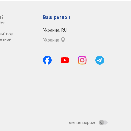
Ваш регион
е?
er.
Украина
,
RU
ии" под
ретной
Украина
Тёмная версия