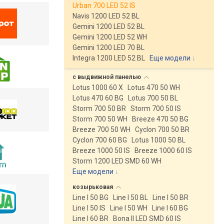
Urban 700 LED 52 IS
Navis 1200 LED 52 BL
Gemini 1200 LED 52 BL
Gemini 1200 LED 52 WH
Gemini 1200 LED 70 BL
Integra 1200 LED 52 BL
Еще модели
↓
с выдвижной
панелью
Lotus 1000 60 X
Lotus 470 50 WH
Lotus 470 60 BG
Lotus 700 50 BL
Storm 700 50 BR
Storm 700 50 IS
Storm 700 50 WH
Breeze 470 50 BG
Breeze 700 50 WH
Cyclon 700 50 BR
Cyclon 700 60 BG
Lotus 1000 50 BL
Breeze 1000 50 IS
Breeze 1000 60 IS
Storm 1200 LED SMD 60 WH
Еще модели
↓
козырьковая
Line I 50 BG
Line I 50 BL
Line I 50 BR
Line I 50 IS
Line I 50 WH
Line I 60 BG
Line I 60 BR
Bona II LED SMD 60 IS