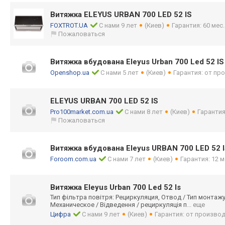
Витяжка ELEYUS URBAN 700 LED 52 IS
FOXTROT.UA
С нами 9 лет
(Киев)
Гарантия: 60 мес
Пожаловаться
Витяжка вбудована Eleyus Urban 700 Led 52 IS
Openshop.ua
С нами 5 лет
(Киев)
Гарантия: от пр
ELEYUS URBAN 700 LED 52 IS
Pro100market.com.ua
С нами 8 лет
(Киев)
Гарантия
Пожаловаться
Витяжка вбудована Eleyus URBAN 700 LED 52 
Foroom.com.ua
С нами 7 лет
(Киев)
Гарантия: 12 м
Витяжка Eleyus Urban 700 Led 52 Is
Тип фільтра повітря: Рециркуляция, Отвод / Тип монтаж
Механическое / Відведення / рециркуляція п
... еще
Цифра
С нами 9 лет
(Киев)
Гарантия: от произво