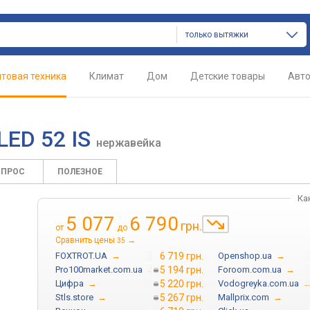
только вытяжки
товая техника
Климат
Дом
Детские товары
Авт
LED 52 IS
нержавейка
ОПРОС
ПОЛЕЗНОЕ
Ка
5 077
6 790
грн.
от
до
Сравнить цены
→
35
FOXTROT.UA
→
6 719 грн.
Openshop.ua
→
Pro100market.com.ua
→
5 194 грн.
Foroom.com.ua
→
Цифра
→
5 220 грн.
Vodogreyka.com.ua
Stls.store
→
5 267 грн.
Mallprix.com
→