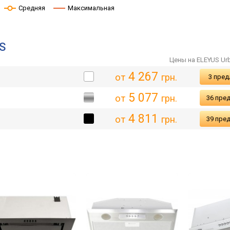
Средняя
Максимальная
S
Цены на ELEYUS Urb
4 267
от
грн.
3 пре
5 077
от
грн.
36 пре
4 811
от
грн.
39 пре