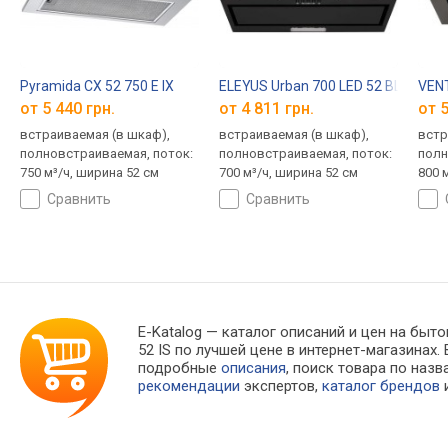
Pyramida CX 52 750 E IX
ELEYUS Urban 700 LED 52 BL
VENT
от 5 440 грн.
от 4 811 грн.
от 5
встраиваемая (в шкаф),
встраиваемая (в шкаф),
встр
полновстраиваемая, поток:
полновстраиваемая, поток:
полн
750 м³/ч, ширина 52 см
700 м³/ч, ширина 52 см
800 
сравнить
сравнить
E-Katalog
— каталог описаний и цен на быто
52 IS по лучшей цене в интернет-магазина
подробные
описания
, поиск товара по наз
рекомендации
экспертов,
каталог брендов
и