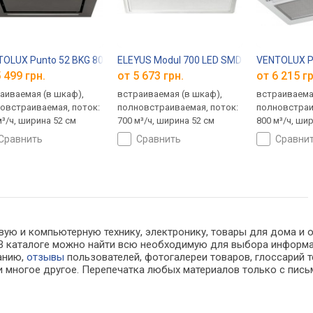
OLUX Punto 52 BKG 800 PB
ELEYUS Modul 700 LED SMD 52 IS
VENTOLUX P
 499 грн.
от 5 673 грн.
от 6 215 гр
аиваемая (в шкаф),
встраиваемая (в шкаф),
встраиваема
овстраиваемая, поток:
полновстраиваемая, поток:
полновстраи
м³/ч, ширина 52 см
700 м³/ч, ширина 52 см
800 м³/ч, ши
сравнить
сравнить
сравни
вую и компьютерную технику, электронику, товары для дома и о
х. В каталоге можно найти всю необходимую для выбора инфор
ванию,
отзывы
пользователей, фотогалереи товаров, глоссарий т
 многое другое. Перепечатка любых материалов только с пись