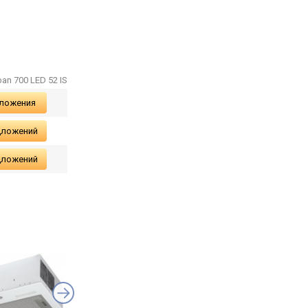
an 700 LED 52 IS
дложения
дложений
дложений