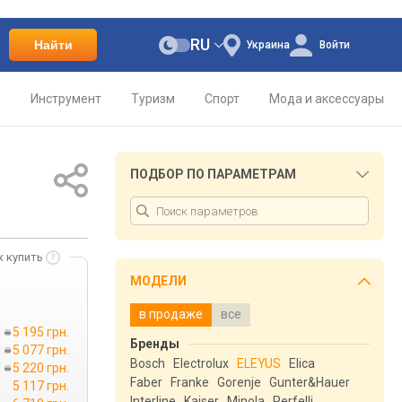
RU
Найти
Украина
Войти
о
Инструмент
Туризм
Спорт
Мода и аксессуары
ПОДБОР ПО ПАРАМЕТРАМ
к купить
МОДЕЛИ
в продаже
все
5 195 грн.
Бренды
5 077 грн.
Bosch
Electrolux
ELEYUS
Elica
→
5 220 грн.
Faber
Franke
Gorenje
Gunter&Hauer
5 117 грн.
Interline
Kaiser
Minola
Perfelli