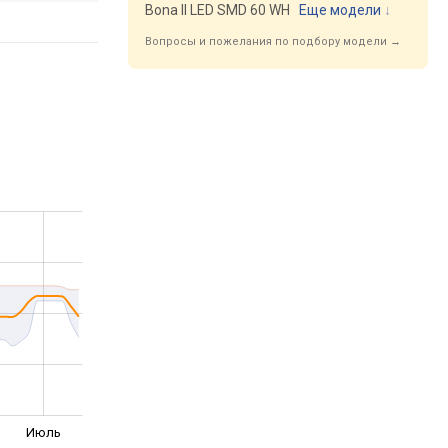
Bona II LED SMD 60 WH
Еще модели
↓
Вопросы и пожелания по подбору модели →
Июль