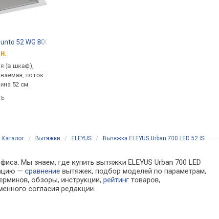
unto 52 WG 800 PB
Teka GFH 55
Pyramida ABH 52 PB
н.
от 5 084 грн.
от 4 738 грн.
я (в шкаф),
встраиваемая (в шкаф),
встраиваемая (в шка
ваемая, поток:
полновстраиваемая, поток:
полновстраиваемая,
рина 52 см
756 м³/ч, ширина 55 см
700 м³/ч, ширина 52 
ть
сравнить
сравнить
Каталог
/
Вытяжки
/
ELEYUS
/
Вытяжка ELEYUS Urban 700 LED 52 IS
фиса. Мы знаем, где купить вытяжки ELEYUS Urban 700 LED
мацию —
сравнение
вытяжек, подбор моделей по параметрам,
ерминов, обзоры, инструкции,
рейтинг
товаров,
менного согласия редакции.