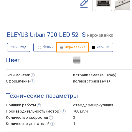
ELEYUS Urban 700 LED 52 IS
нержавейка
2023 год
белый
нержавейка
черный
Цвет
Тип и
монтаж
встраиваемая (в шкаф)
Оформление
полновстраиваемая
Технические параметры
Принцип
работы
отвод / рециркуляция
Производительность
(мотор)
700 м³/ч
Количество
скоростей
3
Количество
двигателей
1