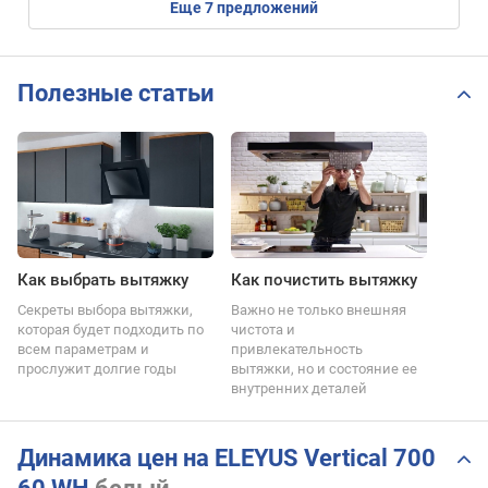
eще
7
предложений
Полезные статьи
Как выбрать вытяжку
Как почистить вытяжку
Секреты выбора вытяжки,
Важно не только внешняя
которая будет подходить по
чистота и
всем параметрам и
привлекательность
прослужит долгие годы
вытяжки, но и состояние ее
внутренних деталей
Динамика цен на ELEYUS Vertical 700