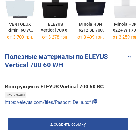
VENTOLUX
ELEYUS
Minola HDN
Minola HD
Rimini 60 WH
Vertical 700 60
6212 BL 700
6224 WH 7
650 PB SL
BL
LED
LED
от 3 709 грн.
от 3 278 грн.
от 3 499 грн.
от 3 259 гр
Полезные материалы по ELEYUS
Vertical 700 60 WH
Инструкция к ELEYUS Vertical 700 60 BG
инструкции
https://eleyus.com/files/Pasport_Della.pdf
Добавить ссылку