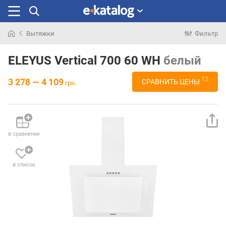
Вытяжки
Фильтр
Искали
раньше
ELEYUS Vertical 700 60 WH
белый
12
3 278 — 4 109
СРАВНИТЬ ЦЕНЫ
грн.
в сравнение
в список