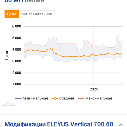
60 WH
белый
Цена
Кол-во магазинов
 000
 500
 500
 000
500
0
6 000
5 000
4 000
Цена
1 500
3 000
2 000
1 000
2024
2025
2028
2026
L
Минимальная
Средняя
Максимальная
Модификации ELEYUS Vertical 700 60