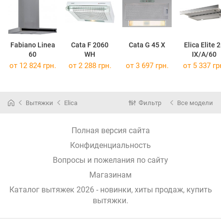
Fabiano Linea
Cata F 2060
Cata G 45 X
Elica Elite 
60
WH
IX/A/60
от 12 824 грн.
от 2 288 грн.
от 3 697 грн.
от 5 337 гр
Вытяжки
Elica
Фильтр
Все модели
Полная версия сайта
Конфиденциальность
Вопросы и пожелания по сайту
Магазинам
Каталог вытяжек 2026 - новинки, хиты продаж,
купить
вытяжки
.