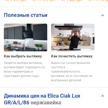
Полезные статьи
Как выбрать вытяжку
Как почистить вытяжку
Секреты выбора вытяжки,
Важно не только внешняя
которая будет подходить по
чистота и
всем параметрам и
привлекательность
прослужит долгие годы
вытяжки, но и состояние ее
внутренних деталей
Динамика цен на Elica Ciak Lux
GR/A/L/86
нержавейка