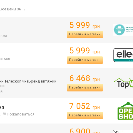
Все цены 36
→
5 999
грн.
Перейти в магазин
ься
5 999
грн.
аться
Перейти в магазин
6 468
грн.
ки Телескоп чнаБренд витяжки
 еще
Перейти в магазин
ся
7 052
грн.
60
.
Пожаловаться
Перейти в магазин
6 900
грн.