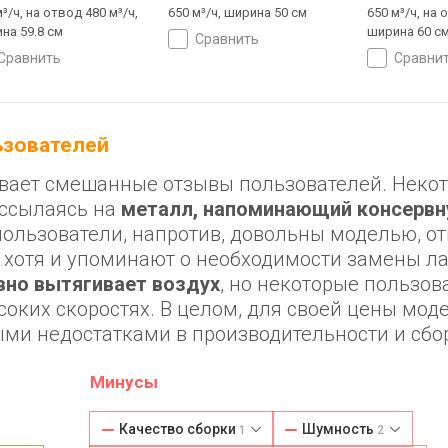
³/ч, на отвод 480 м³/ч,
650 м³/ч, ширина 50 см
650 м³/ч, на 
на 59.8 см
ширина 60 с
сравнить
сравнить
сравни
льзователей
ызывает смешанные отзывы пользователей. Неко
 ссылаясь на
металл, напоминающий консервн
 пользователи, напротив, довольны моделью, о
, хотя и упоминают о необходимости замены л
но вытягивает воздух
, но некоторые пользов
оких скоростях. В целом, для своей цены мод
ыми недостатками в производительности и сбо
Минусы
Качество сборки
Шумность
1
2