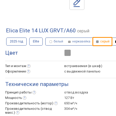
Elica Elite 14 LUX GRVT/A60
серый
2025 год
Elite
белый
нержавейка
серый
Цвет
Тип и
монтаж
встраиваемая (в шкаф)
Оформление
с выдвижной панелью
Технические параметры
Принцип
работы
отвод воздуха
Мощность
127 Вт
Производительность
(мотор)
650 м³/ч
Производительность (отвод
304 м³/ч
макс.)