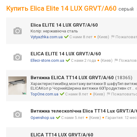
Купить Elica Elite 14 LUX GRVT/A60
серый
Elica ELITE 14 LUX GRVT/A/60
Колір: нержавіюча сталь
Vytyazhka.com.ua
С нами 8 лет
(Киев)
Пожаловат
ELICA ELITE 14 LUX GRVT/A/60
Elleci-store.com.ua
С нами 2 года
(Киев)
Пожалов
Витяжка ELICA TT14 LUX GRVT/A/60
(18365)
ХарактеристикиВ
ид монтажу витяжки В шафуТип витяж
ELICAКол р ЧорнийШирина витяжки 60Продуктивн ст
...
TopOne.com.ua
С нами 8 лет
(Киев)
Пожаловать
Витяжка телескопічна Elica TT14 Lux GRVT/A/
Openshop.ua
С нами 5 лет
(Киев)
Гарантия: 12 мес
ELICA TT14 LUX GRVT/A/60