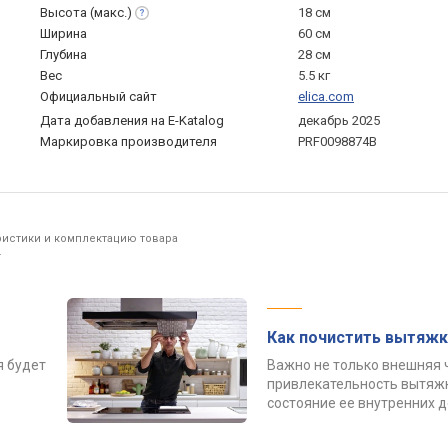
Высота
(макс.)
18 см
Ширина
60 см
Глубина
28 см
Вес
5.5 кг
Официальный сайт
elica.com
Дата добавления на E-Katalog
декабрь 2025
Маркировка производителя
PRF0098874B
ристики и комплектацию товара
.
Как почистить вытяжк
я будет
Важно не только внешняя 
привлекательность вытяжк
состояние ее внутренних 