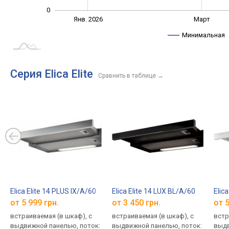
0
Февр.
Июнь
Нояб.
Сент.
Дек.
Апр.
Янв. 2026
Март
L
Минимальная
Серия Elica Elite
Сравнить в таблице
→
Elica Elite 14 PLUS IX/A/60
Elica Elite 14 LUX BL/A/60
Elica
от 5 999 грн.
от 3 450 грн.
от 5
встраиваемая (в шкаф), с
встраиваемая (в шкаф), с
встр
выдвижной панелью, поток:
выдвижной панелью, поток:
выдв