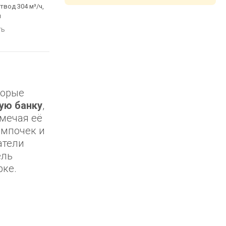
отвод 304 м³/ч,
650 м³/ч, на отвод 304 м³/ч,
1200 м³/ч, ширина 89.
м
ширина 60 см
сравнить
ть
сравнить
торые
ую банку
,
тмечая её
ампочек и
атели
ель
рке.