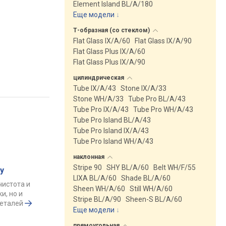
Element Island BL/A/180
Еще модели
↓
Т-образная (со
стеклом)
Flat Glass IX/A/60
Flat Glass IX/A/90
Flat Glass Plus IX/A/60
Flat Glass Plus IX/A/90
цилиндрическая
Tube IX/A/43
Stone IX/A/33
Stone WH/A/33
Tube Pro BL/A/43
Tube Pro IX/A/43
Tube Pro WH/A/43
Tube Pro Island BL/A/43
Tube Pro Island IX/A/43
Tube Pro Island WH/A/43
наклонная
Stripe 90
SHY BL/A/60
Belt WH/F/55
у
LIXA BL/A/60
Shade BL/A/60
чистота и
Sheen WH/A/60
Still WH/A/60
и, но и
Stripe BL/A/90
Sheen-S BL/A/60
деталей
Еще модели
↓
прямоугольная