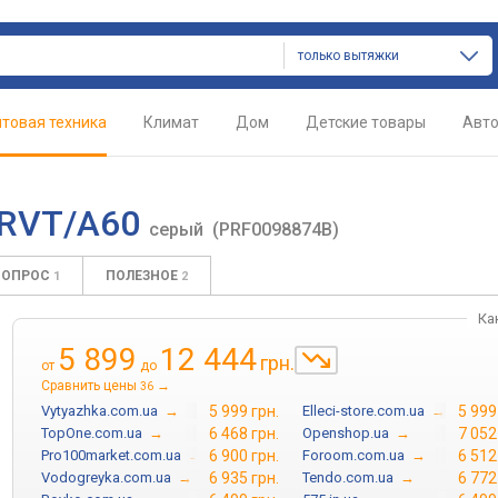
только вытяжки
товая техника
Климат
Дом
Детские товары
Авт
 GRVT/A60
серый
(PRF0098874B)
ВОПРОС
ПОЛЕЗНОЕ
1
2
Ка
5 899
12 444
грн.
от
до
Сравнить цены
→
36
Vytyazhka.com.ua
→
5 999 грн.
Elleci-store.com.ua
→
5 999
TopOne.com.ua
→
6 468 грн.
Openshop.ua
→
7 052
Pro100market.com.ua
→
6 900 грн.
Foroom.com.ua
→
6 512
Vodogreyka.com.ua
→
6 935 грн.
Tendo.com.ua
→
6 772