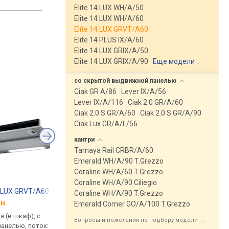
Elite 14 LUX WH/A/50
Elite 14 LUX WH/A/60
Elite 14 LUX GRVT/A60
Elite 14 PLUS IX/A/60
Elite 14 LUX GRIX/A/50
Elite 14 LUX GRIX/A/90
Еще модели
↓
со скрытой выдвижной
панелью
Ciak GR A/86
Lever IX/A/56
Lever IX/A/116
Ciak 2.0 GR/A/60
Ciak 2.0 S GR/A/60
Ciak 2.0 S GR/A/90
Ciak Lux GR/A/L/56
кантри
Tamaya Rail CRBR/A/60
Emerald WH/A/90 T.Grezzo
Coraline WH/A/60 T.Grezzo
Coraline WH/A/90 Ciliegio
14 LUX GRVT/A60
Elica Elite 14 LUX WH/A/60
Elica Elite 35 GRIX/A
Coraline WH/A/90 T.Grezzo
н.
от 3 420 грн.
от 21 870 грн.
Emerald Corner GO/A/100 T.Grezzo
 (в шкаф), с
встраиваемая (в шкаф), с
встраиваемая (в шка
Вопросы и пожелания по подбору модели →
анелью, поток:
выдвижной панелью, поток:
выдвижной панелью,