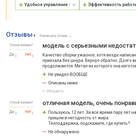
Удобное управление
Эффективность рабо
1
Отзывы
→
4
Написать отзыв
модель с серьезными недоста
Отзыв полезен?
Да
Нет
Качество сборки ужасное, хотя везде написан
3
0
приехала без шнура. Вернул обратно. Долго вы
продолжаются. Метал из которого она изгото
Не увидел ВООБЩЕ
Описаны ниже
Обсудить
отличная модель, очень понрав
Отзыв полезен?
Да
Нет
Пользуюсь 12 лет. За все время пару лет н
0
3
пришли в негодность от жира.
Техподдержка, подскажите, где купить?
Не обнаружено.