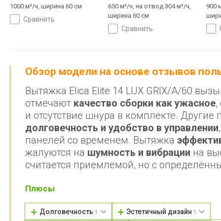
1000 м³/ч, ширина 60 см
650 м³/ч, на отвод 304 м³/ч,
900 м
ширина 60 см
шири
сравнить
сравнить
Обзор модели на основе отзывов по
Вытяжка Elica Elite 14 LUX GRIX/A/60 в
отмечают
качество сборки как ужасное
,
и отсутствие шнура в комплекте. Другие
долговечность и удобство в управлении
панелей со временем. Вытяжка
эффектив
жалуются на
шумность и вибрации
на выс
считается приемлемой, но с определённ
Плюсы
Долговечность
Эстетичный дизайн
1
1