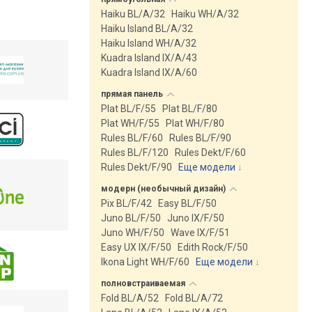
Haiku BL/A/32
Haiku WH/A/32
Haiku Island BL/A/32
Haiku Island WH/A/32
Kuadra Island IX/A/43
Kuadra Island IX/A/60
прямая
панель
Plat BL/F/55
Plat BL/F/80
Plat WH/F/55
Plat WH/F/80
Rules BL/F/60
Rules BL/F/90
Rules BL/F/120
Rules Dekt/F/60
Rules Dekt/F/90
Еще модели
↓
модерн (необычный
дизайн)
Pix BL/F/42
Easy BL/F/50
Juno BL/F/50
Juno IX/F/50
Juno WH/F/50
Wave IX/F/51
Easy UX IX/F/50
Edith Rock/F/50
Ikona Light WH/F/60
Еще модели
↓
полновстраиваемая
Fold BL/A/52
Fold BL/A/72