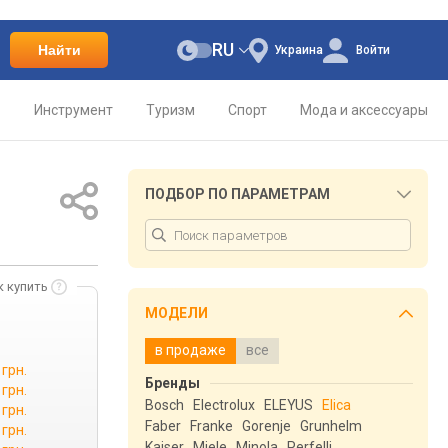
RU
Найти
Украина
Войти
о
Инструмент
Туризм
Спорт
Мода и аксессуары
ПОДБОР ПО ПАРАМЕТРАМ
к купить
МОДЕЛИ
в продаже
все
 грн.
Бренды
 грн.
Bosch
Electrolux
ELEYUS
Elica
 грн.
Faber
Franke
Gorenje
Grunhelm
 грн.
Kaiser
Miele
Minola
Perfelli