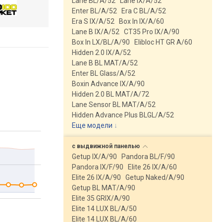
Lane BL/A/52
Lane IX/A/52
Enter BL/A/52
Era C BL/A/52
Era S IX/A/52
Box In IX/A/60
Lane B IX/A/52
CT35 Pro IX/A/90
Box In LX/BL/A/90
Elibloc HT GR A/60
Hidden 2.0 IX/A/52
Lane B BL MAT/A/52
Enter BL Glass/A/52
Boxin Advance IX/A/90
Hidden 2.0 BL MAT/A/72
Lane Sensor BL MAT/A/52
Hidden Advance Plus BLGL/A/52
Еще модели
↓
с выдвижной
панелью
Getup IX/A/90
Pandora BL/F/90
Pandora IX/F/90
Elite 26 IX/A/60
Elite 26 IX/A/90
Getup Naked/A/90
Getup BL MAT/A/90
Elite 35 GRIX/A/90
Elite 14 LUX BL/A/50
Elite 14 LUX BL/A/60