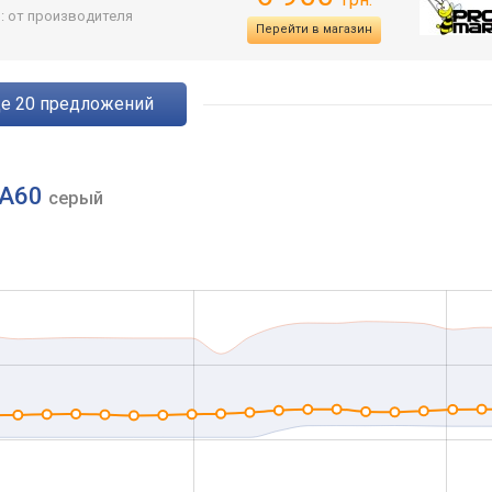
: от производителя
Перейти в магазин
ще
20
предложений
T/A60
серый