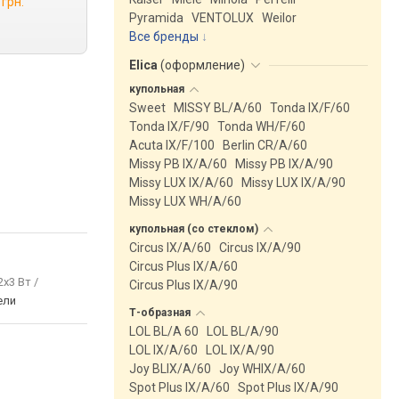
 грн.
Pyramida
VENTOLUX
Weilor
Все бренды
Elica
(
оформление
)
купольная
Sweet
MISSY BL/A/60
Tonda IX/F/60
Tonda IX/F/90
Tonda WH/F/60
Acuta IX/F/100
Berlin CR/A/60
Missy PB IX/A/60
Missy PB IX/A/90
Missy LUX IX/A/60
Missy LUX IX/A/90
Missy LUX WH/A/60
купольная (со
стеклом)
Circus IX/A/60
Circus IX/A/90
Circus Plus IX/A/60
2x3 Вт /
Circus Plus IX/A/90
ели
Т-образная
LOL BL/A 60
LOL BL/A/90
LOL IX/A/60
LOL IX/A/90
Joy BLIX/A/60
Joy WHIX/A/60
Spot Plus IX/A/60
Spot Plus IX/A/90