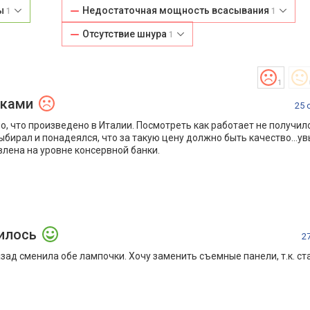
ты
Недостаточная мощность всасывания
1
1
Отсутствие шнура
1
1
тками
25 
о, что произведено в Италии. Посмотреть как работает не получило
бирал и понадеялся, что за такую цену должно быть качество...увы
влена на уровне консервной банки.
илось
2
азад сменила обе лампочки. Хочу заменить съемные панели, т.к. с