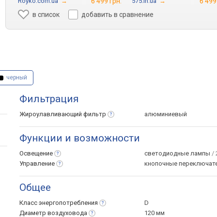
Royko.com.ua
→
6 499 грн.
575.in.ua
→
6 499
в список
добавить в сравнение
черный
Фильтрация
Жироулавливающий
фильтр
алюминиевый
Функции и возможности
Освещение
светодиодные лампы
/ 
Управление
кнопочные переключат
Общее
Класс
энергопотребления
D
Диаметр
воздуховода
120 мм