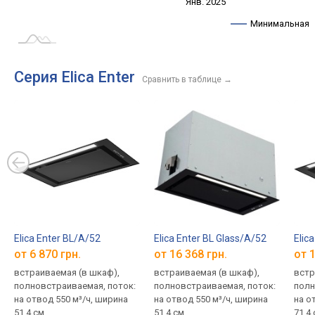
Янв. 2027
Июль
Янв. 2025
L
Минимальная
Серия Elica Enter
Сравнить в таблице
→
Elica Enter BL/A/52
Elica Enter BL Glass/A/52
Elic
от 6 870 грн.
от 16 368 грн.
от 1
встраиваемая (в шкаф),
встраиваемая (в шкаф),
встр
полновстраиваемая, поток:
полновстраиваемая, поток:
полн
на отвод 550 м³/ч, ширина
на отвод 550 м³/ч, ширина
на о
51.4 см
51.4 см
71.4