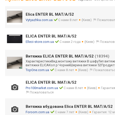
Elica ENTER BL MAT/A/52
Vytyazhka.com.ua
С нами 8 лет
(Киев)
Пожаловат
ELICA ENTER BL MAT/A/52
Elleci-store.com.ua
С нами 2 года
(Киев)
Пожалов
Витяжка ELICA ENTER BL MAT/A/52
(18394)
ХарактеристикиВ
ид монтажу витяжки В шафуТип витя
витяжки ELICAКол р ЧорнийШирина витяжки 52Продукт
TopOne.com.ua
С нами 8 лет
(Киев)
Пожаловать
ELICA ENTER BL MAT/A/52
Pro100market.com.ua
С нами 8 лет
(Киев)
Гарантия
Пожаловаться
Витяжка вбудована Elica ENTER BL MAT/A/52
Foroom.com.ua
С нами 7 лет
(Киев)
Гарантия: 12 м