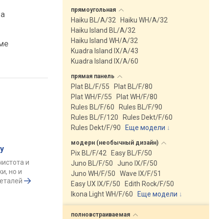
прямоугольная
на
Haiku BL/A/32
Haiku WH/A/32
Haiku Island BL/A/32
Haiku Island WH/A/32
ме
Kuadra Island IX/A/43
Kuadra Island IX/A/60
прямая
панель
Plat BL/F/55
Plat BL/F/80
Plat WH/F/55
Plat WH/F/80
Rules BL/F/60
Rules BL/F/90
Rules BL/F/120
Rules Dekt/F/60
Rules Dekt/F/90
Еще модели
↓
модерн (необычный
дизайн)
у
Pix BL/F/42
Easy BL/F/50
чистота и
Juno BL/F/50
Juno IX/F/50
и, но и
Juno WH/F/50
Wave IX/F/51
деталей
Easy UX IX/F/50
Edith Rock/F/50
Ikona Light WH/F/60
Еще модели
↓
полновстраиваемая