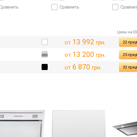
сравнить
сравнить
сравни
Цены на El
13 992
от
грн.
22 пре
13 200
от
грн.
25 пре
6 870
от
грн.
32 пре