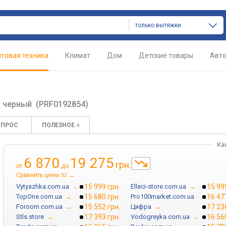
только вытяжки
товая техника
Климат
Дом
Детские товары
Авт
2
черный
(PRF0192854)
ОПРОС
ПОЛЕЗНОЕ
4
Ка
6 870
19 275
грн.
от
до
Сравнить цены
→
32
Vytyazhka.com.ua
→
15 999 грн.
Elleci-store.com.ua
→
15 99
TopOne.com.ua
→
15 680 грн.
Pro100market.com.ua
→
16 47
Foroom.com.ua
→
15 552 грн.
Цифра
→
17 23
Stls.store
→
17 393 грн.
Vodogreyka.com.ua
→
16 56