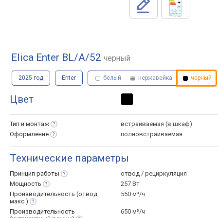
Elica Enter BL/A/52
черный
2025 год
Enter
белый
нержавейка
черный
Цвет
Тип и
монтаж
встраиваемая (в шкаф)
Оформление
полновстраиваемая
Технические параметры
Принцип
работы
отвод / рециркуляция
Мощность
257 Вт
Производительность (отвод
550 м³/ч
макс.)
Производительность
650 м³/ч