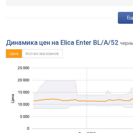
e
Динамика цен на Elica Enter BL/A/52
черн
Цена
Кол-во магазинов
25 000
-10 000
30 000
-5 000
20 000
15 000
Цена
10 000
10 000
5 000
0