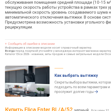
обслуживания помещения средней площади (10-15 м²)
текущую скорость работы устройства в рамках трех у
минимальной скорость уровень создаваемого шума н
автоматического отключения вытяжки. В основе сис
Предусмотрена возможность установки угольного фил
рециркуляции.
Сообщить об ошибке в описании
Информация в описании модели носит справочный характер.
Всегда
перед покупкой уточняйте у менеджера интернет-магазина характе
Каталог Elica 2026
- новинки, хиты продаж и самые актуальные модели Elica
Как выбрать вытяжку
Секреты выбора вытяжки, котора
подходить по всем параметрам и
прослужит долгие годы
Купить Elica Enter BL/A/52
черный
Все цены 32