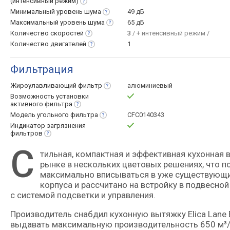
(интенсивный
режим)
Минимальный уровень
шума
49 дБ
Максимальный уровень
шума
65 дБ
Количество
скоростей
3
/ + интенсивный режим /
Количество
двигателей
1
Фильтрация
Жироулавливающий
фильтр
алюминиевый
Возможность установки
активного
фильтра
Модель угольного
фильтра
CFC0140343
Индикатор загрязнения
фильтров
С
тильная, компактная и эффективная кухонная вытяжка полновстраиваемого формата, представленная на
рынке в нескольких цветовых решениях, что п
максимально вписываться в уже существующий
корпуса и рассчитано на встройку в подвесно
с системой подсветки и управления.
Производитель снабдил кухонную вытяжку Elica Lane
выдавать максимальную производительность 650 м³/