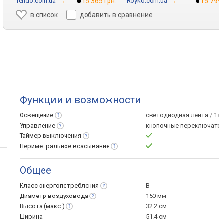
Tendo.com.ua
→
15 365 грн.
Royko.com.ua
→
15 79
в список
добавить в сравнение
Функции и возможности
Освещение
светодиодная лента
/ 1
Управление
кнопочные переключат
Таймер
выключения
Периметральное
всасывание
Общее
Класс
энергопотребления
B
Диаметр
воздуховода
150 мм
Высота
(макс.)
32.2 см
Ширина
51.4 см