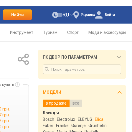
RU
Найти
Украина
Войти
о
Инструмент
Туризм
Спорт
Мода и аксессуары
ПОДБОР ПО ПАРАМЕТРАМ
к купить
МОДЕЛИ
в продаже
все
9 грн.
Бренды
7 грн.
Bosch
Electrolux
ELEYUS
Elica
6 грн.
Faber
Franke
Gorenje
Grunhelm
0 грн.
Kaiser
Miele
Minola
Perfelli