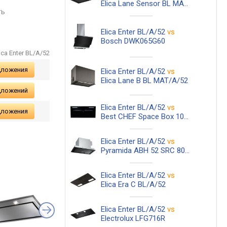
Elica Lane Sensor BL MAT/A/52
ть
сравнить
сравнить
Elica Enter BL/A/52
vs
Bosch DWK065G60
ica Enter BL/A/52
дложения
Elica Enter BL/A/52
vs
Elica Lane B BL MAT/A/52
дложений
Elica Enter BL/A/52
vs
дложения
Best CHEF Space Box 1000 BL 60
Elica Enter BL/A/52
vs
Pyramida ABH 52 SRC 800 GBL
Elica Enter BL/A/52
vs
Elica Era C BL/A/52
Elica Enter BL/A/52
vs
Electrolux LFG716R