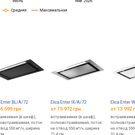
Июль
Янв. 2026
Средняя
Максимальная
a Enter BL/A/72
Elica Enter IX/A/72
Elica Enter
6 599 грн.
от 15 972 грн.
от 13 992 
аиваемая (в шкаф),
встраиваемая (в шкаф),
встраиваема
овстраиваемая, поток:
полновстраиваемая, поток:
полновстраи
твод 550 м³/ч, ширина
на отвод 550 м³/ч, ширина
на отвод 550
 см
71.4 см
51.4 см