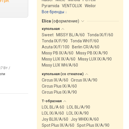
9 грн.
Pyramida
VENTOLUX
Weilor
Все бренды
Elica
(
оформление
)
купольная
Sweet
MISSY BL/A/60
Tonda IX/F/60
Tonda IX/F/90
Tonda WH/F/60
Acuta IX/F/100
Berlin CR/A/60
Missy PB IX/A/60
Missy PB IX/A/90
Missy LUX IX/A/60
Missy LUX IX/A/90
Missy LUX WH/A/60
x7 Вт /
ели
купольная (со
стеклом)
Circus IX/A/60
Circus IX/A/90
Circus Plus IX/A/60
Circus Plus IX/A/90
Т-образная
LOL BL/A 60
LOL BL/A/90
LOL IX/A/60
LOL IX/A/90
Joy BLIX/A/60
Joy WHIX/A/60
Spot Plus IX/A/60
Spot Plus IX/A/90