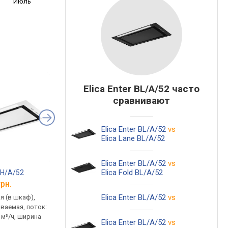
Июль
Elica Enter BL/A/52 часто
сравнивают
Elica Enter BL/A/52
vs
Elica Lane BL/A/52
Elica Enter BL/A/52
vs
Elica Fold BL/A/52
 WH/A/52
Elica Enter IX/A/52
Elica Enter WH/A/72
грн.
от 13 200 грн.
от 16 599 грн.
Elica Enter BL/A/52
vs
я (в шкаф),
встраиваемая (в шкаф),
встраиваемая (в шка
ваемая, поток:
полновстраиваемая, поток:
полновстраиваемая,
 м³/ч, ширина
на отвод 550 м³/ч, ширина
на отвод 550 м³/ч, ш
Elica Enter BL/A/52
vs
51.4 см
71.4 см