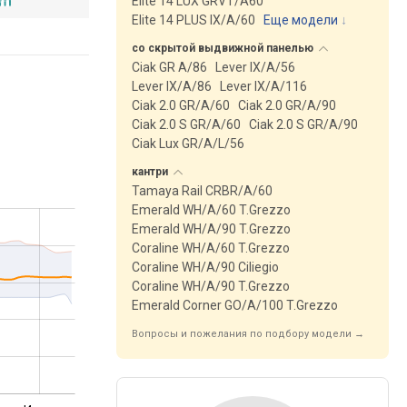
Elite 14 LUX GRVT/A60
Elite 14 PLUS IX/A/60
Еще модели
↓
со скрытой выдвижной
панелью
Ciak GR A/86
Lever IX/A/56
Lever IX/A/86
Lever IX/A/116
Ciak 2.0 GR/A/60
Ciak 2.0 GR/A/90
Ciak 2.0 S GR/A/60
Ciak 2.0 S GR/A/90
Ciak Lux GR/A/L/56
кантри
Tamaya Rail CRBR/A/60
Emerald WH/A/60 T.Grezzo
Emerald WH/A/90 T.Grezzo
Coraline WH/A/60 T.Grezzo
Coraline WH/A/90 Ciliegio
Coraline WH/A/90 T.Grezzo
Emerald Corner GO/A/100 T.Grezzo
Вопросы и пожелания по подбору модели →