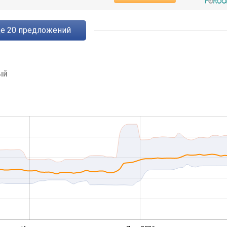
ще
20
предложений
ый