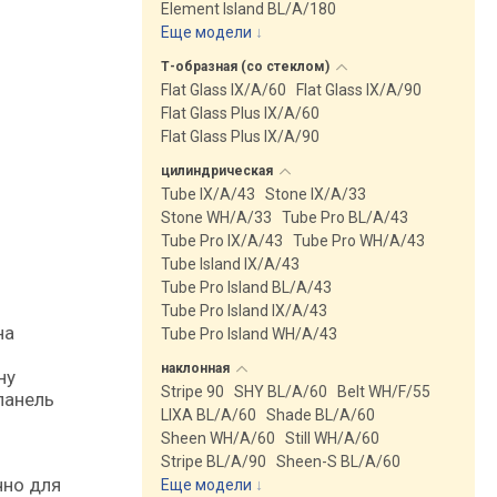
Element Island BL/A/180
Еще модели
↓
Т-образная (со
стеклом)
Flat Glass IX/A/60
Flat Glass IX/A/90
Flat Glass Plus IX/A/60
Flat Glass Plus IX/A/90
цилиндрическая
Tube IX/A/43
Stone IX/A/33
Stone WH/A/33
Tube Pro BL/A/43
Tube Pro IX/A/43
Tube Pro WH/A/43
Tube Island IX/A/43
Tube Pro Island BL/A/43
Tube Pro Island IX/A/43
Tube Pro Island WH/A/43
наклонная
ну
Stripe 90
SHY BL/A/60
Belt WH/F/55
панель
LIXA BL/A/60
Shade BL/A/60
Sheen WH/A/60
Still WH/A/60
Stripe BL/A/90
Sheen-S BL/A/60
чно для
Еще модели
↓