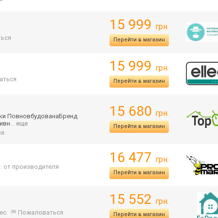
15 999
грн.
ься
Перейти в магазин
15 999
грн.
аться
Перейти в магазин
15 680
грн.
жки ПовновбудованаБ
ренд
ивн
... еще
Перейти в магазин
ся
16 477
грн.
: от производителя
Перейти в магазин
15 552
грн.
ес.
Пожаловаться
Перейти в магазин