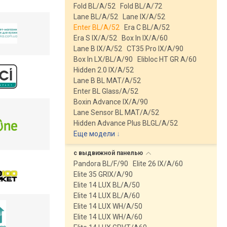
Fold BL/A/52
Fold BL/A/72
Lane BL/A/52
Lane IX/A/52
Enter BL/A/52
Era C BL/A/52
Era S IX/A/52
Box In IX/A/60
Lane B IX/A/52
CT35 Pro IX/A/90
Box In LX/BL/A/90
Elibloc HT GR A/60
Hidden 2.0 IX/A/52
Lane B BL MAT/A/52
Enter BL Glass/A/52
Boxin Advance IX/A/90
Lane Sensor BL MAT/A/52
Hidden Advance Plus BLGL/A/52
Еще модели
↓
с выдвижной
панелью
Pandora BL/F/90
Elite 26 IX/A/60
Elite 35 GRIX/A/90
Elite 14 LUX BL/A/50
Elite 14 LUX BL/A/60
Elite 14 LUX WH/A/50
Elite 14 LUX WH/A/60