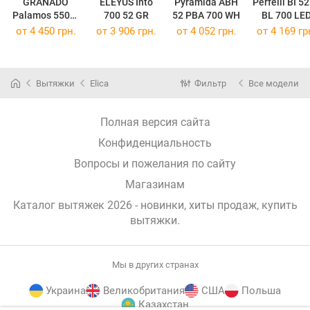
GRANADO
ELEYUS Into
Pyramida ABH
Perfelli BI 5
Palamos 5503-
700 52 GR
52 PBA 700 WH
BL 700 LE
700
от 4 450 грн.
от 3 906 грн.
от 4 052 грн.
от 4 169 гр
Вытяжки
Elica
Фильтр
Все модели
Полная версия сайта
Конфиденциальность
Вопросы и пожелания по сайту
Магазинам
Каталог вытяжек 2026 - новинки, хиты продаж,
купить
вытяжки
.
Мы в других странах
Украина
Великобритания
США
Польша
Казахстан