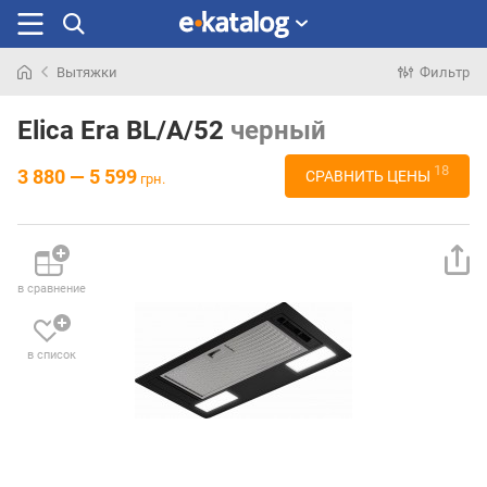
Вытяжки
Фильтр
Искали
раньше
Elica Era BL/A/52
черный
18
3 880 — 5 599
СРАВНИТЬ ЦЕНЫ
грн.
в сравнение
в список