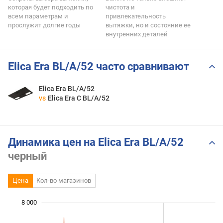
которая будет подходить по
чистота и
всем параметрам и
привлекательность
прослужит долгие годы
вытяжки, но и состояние ее
внутренних деталей
Elica Era BL/A/52 часто сравнивают
Elica Era BL/A/52
vs
Elica Era C BL/A/52
Динамика цен на Elica Era BL/A/52
черный
Цена
Кол-во магазинов
 000
 000
 000
 000
 000
 000
8 000