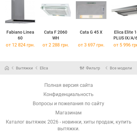
Fabiano Linea
Cata F 2060
Cata G 45 X
Elica Elite 
60
WH
PLUS IX/A/
от 12 824 грн.
от 2 288 грн.
от 3 697 грн.
от 5 996 гр
Вытяжки
Elica
Фильтр
Все модели
Полная версия сайта
Конфиденциальность
Вопросы и пожелания по сайту
Магазинам
Каталог вытяжек 2026 - новинки, хиты продаж,
купить
вытяжки
.