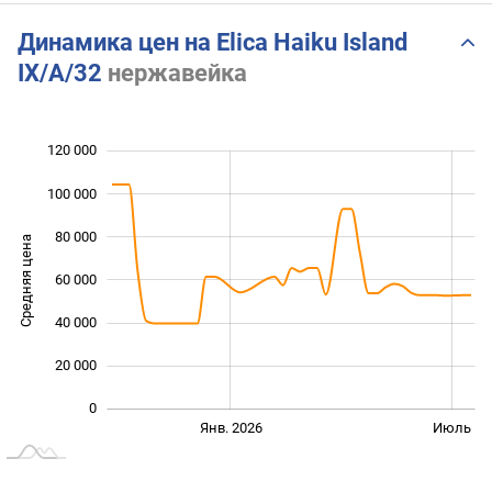
Динамика цен на Elica Haiku Island
IX/A/32
нержавейка
120 000
 000
 000
 000
100 000
80 000
Средняя цена
60 000
100 000
40 000
20 000
0
Янв. 2027
Июль
Янв. 2026
Июль
L