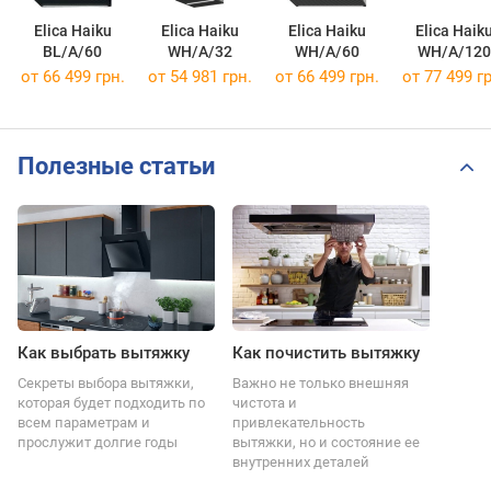
Elica Haiku
Elica Haiku
Elica Haiku
Elica Haik
BL/A/60
WH/A/32
WH/A/60
WH/A/120
от 66 499 грн.
от 54 981 грн.
от 66 499 грн.
от 77 499 гр
Полезные статьи
Как выбрать вытяжку
Как почистить вытяжку
Секреты выбора вытяжки,
Важно не только внешняя
которая будет подходить по
чистота и
всем параметрам и
привлекательность
прослужит долгие годы
вытяжки, но и состояние ее
внутренних деталей