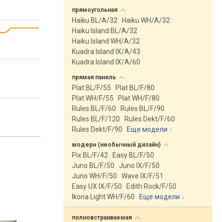
прямоугольная
Haiku BL/A/32
Haiku WH/A/32
Haiku Island BL/A/32
Haiku Island WH/A/32
Kuadra Island IX/A/43
Kuadra Island IX/A/60
прямая
панель
Plat BL/F/55
Plat BL/F/80
Plat WH/F/55
Plat WH/F/80
Rules BL/F/60
Rules BL/F/90
Rules BL/F/120
Rules Dekt/F/60
Rules Dekt/F/90
Еще модели
↓
модерн (необычный
дизайн)
Pix BL/F/42
Easy BL/F/50
Juno BL/F/50
Juno IX/F/50
Juno WH/F/50
Wave IX/F/51
Easy UX IX/F/50
Edith Rock/F/50
Ikona Light WH/F/60
Еще модели
↓
полновстраиваемая