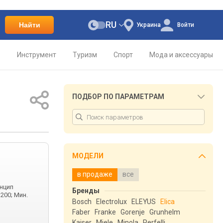
RU
Найти
Украина
Войти
о
Инструмент
Туризм
Спорт
Мода и аксессуары
ПОДБОР ПО ПАРАМЕТРАМ
МОДЕЛИ
в продаже
все
нцип
Бренды
200; Мин.
Bosch
Electrolux
ELEYUS
Elica
Faber
Franke
Gorenje
Grunhelm
Kaiser
Miele
Minola
Perfelli