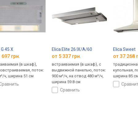
 G 45 X
Elica Elite 26 IX/A/60
Elica Sweet
 697 грн.
от 5 337 грн.
от 37 268 
аиваемая (в шкаф),
встраиваемая (в шкаф), с
традиционная
овстраиваемая, поток:
выдвижной панелью, поток:
купольная, по
м³/ч, ширина 51 см
900 м³/ч, на отвод 480 м³/ч,
ширина 85 с
ширина 59.8 см
сравнить
сравни
сравнить