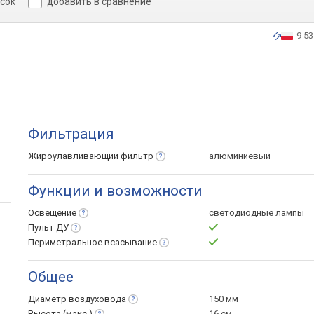
исок
добавить в сравнение
9 53
Фильтрация
Жироулавливающий
фильтр
алюминиевый
Функции и возможности
Освещение
светодиодные лампы
Пульт
ДУ
Периметральное
всасывание
Общее
Диаметр
воздуховода
150 мм
Высота
(макс.)
16 см