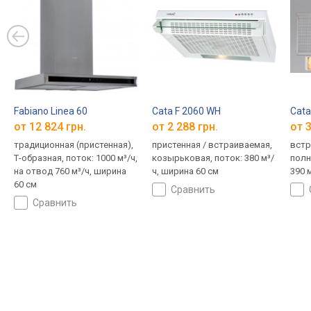
Fabiano Linea 60
Cata F 2060 WH
Cata
от 12 824 грн.
от 2 288 грн.
от 3
традиционная (пристенная),
пристенная / встраиваемая,
встр
Т-образная, поток: 1000 м³/ч,
козырьковая, поток: 380 м³/
полн
на отвод 760 м³/ч, ширина
ч, ширина 60 см
390 
60 см
сравнить
сравнить