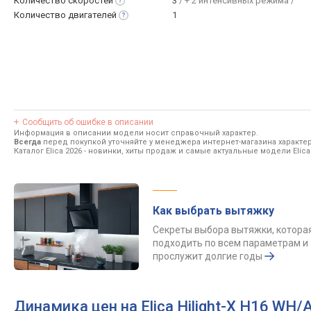
Количество
скоростей
3
/ + 2 интенсивных режима /
Количество
двигателей
1
Сообщить об ошибке в описании
Информация в описании модели носит справочный характер.
Всегда
перед покупкой уточняйте у менеджера интернет-магазина характе
Каталог Elica 2026
- новинки, хиты продаж и самые актуальные модели Elica
Как выбрать вытяжку
Секреты выбора вытяжки, котора
подходить по всем параметрам и
прослужит долгие годы
Динамика цен на Elica Hilight-X H16 WH