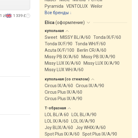
Pyramida
VENTOLUX
Weilor
Все бренды
1 zł
1 339 £
Elica
(
оформление
)
купольная
Sweet
MISSY BL/A/60
Tonda IX/F/60
Tonda IX/F/90
Tonda WH/F/60
Acuta IX/F/100
Berlin CR/A/60
Missy PB IX/A/60
Missy PB IX/A/90
Missy LUX IX/A/60
Missy LUX IX/A/90
Missy LUX WH/A/60
купольная (со
стеклом)
Circus IX/A/60
Circus IX/A/90
Circus Plus IX/A/60
Circus Plus IX/A/90
Т-образная
LOL BL/A 60
LOL BL/A/90
LOL IX/A/60
LOL IX/A/90
Joy BLIX/A/60
Joy WHIX/A/60
Spot Plus IX/A/60
Spot Plus IX/A/90