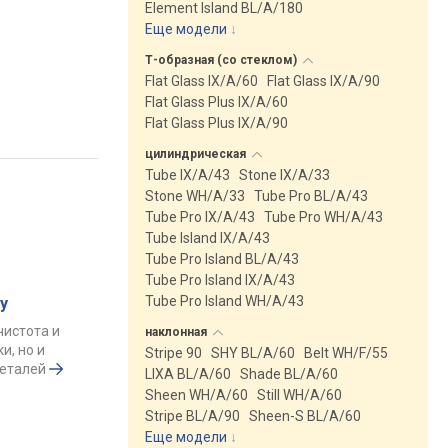
Element Island BL/A/180
Еще модели
↓
Т-образная (со
стеклом)
Flat Glass IX/A/60
Flat Glass IX/A/90
Flat Glass Plus IX/A/60
Flat Glass Plus IX/A/90
цилиндрическая
Tube IX/A/43
Stone IX/A/33
Stone WH/A/33
Tube Pro BL/A/43
Tube Pro IX/A/43
Tube Pro WH/A/43
Tube Island IX/A/43
Tube Pro Island BL/A/43
Tube Pro Island IX/A/43
Tube Pro Island WH/A/43
у
чистота и
наклонная
и, но и
Stripe 90
SHY BL/A/60
Belt WH/F/55
деталей
LIXA BL/A/60
Shade BL/A/60
Sheen WH/A/60
Still WH/A/60
Stripe BL/A/90
Sheen-S BL/A/60
Еще модели
↓