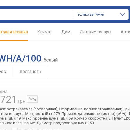
только вытяжки
товая техника
Климат
Дом
Детские товары
Авт
6 WH/A/100
белый
РОС
ПОЛЕЗНОЕ
1
арел
 721
грн.
таж: встраиваемая (потолочная); Оформление: полновстраиваемая; При
твод воздуха; Мощность (Вт): 279; Производительность (мотор) (м³/ч): 1
ма (дБ): 49; Макс. уровень шума (дБ): 69; Кол-во скоростей: 3; Пульт ДУ;
льное всасывание; Диаметр воздуховода (мм): 150