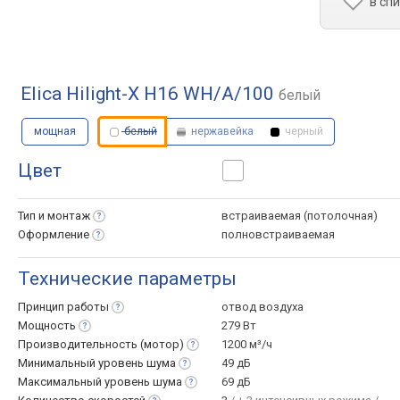
в сп
Elica Hilight-X H16 WH/A/100
белый
мощная
белый
нержавейка
черный
Цвет
Тип и
монтаж
встраиваемая (потолочная)
Оформление
полновстраиваемая
Технические параметры
Принцип
работы
отвод воздуха
Мощность
279 Вт
Производительность
(мотор)
1200 м³/ч
Минимальный уровень
шума
49 дБ
Максимальный уровень
шума
69 дБ