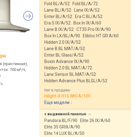
Fold BL/A/52
Fold BL/A/72
Lane BL/A/52
Lane IX/A/52
Enter BL/A/52
Era C BL/A/52
Era S IX/A/52
Box In IX/A/60
Lane B IX/A/52
CT35 Pro IX/A/90
Box In LX/BL/A/90
Elibloc HT GR A/60
Hidden 2.0 IX/A/52
Lane B BL MAT/A/52
Elica Elite 14 PLUS IX/A/60
Whirlpool AKR 6390/
Enter BL Glass/A/52
грн.
от 5 999 грн.
от 4 024 грн.
Boxin Advance IX/A/90
 (пристенная),
встраиваемая (в шкаф), с
встраиваемая (в шка
Hidden 2.0 BL MAT/A/72
ток: 700 м³/ч,
выдвижной панелью, поток:
выдвижной панелью,
Lane Sensor BL MAT/A/52
м
1000 м³/ч, ширина 60 см
на отвод 271 м³/ч, ш
Hidden Advance Plus BLGL/A/52
60 см
ть
сравнить
сравнить
Нет в продаже
Hilight-X H16 WH/A/100
Еще модели
↓
с выдвижной
панелью
Pandora BL/F/90
Elite 26 IX/A/60
Elite 35 GRIX/A/90
Elite 14 LUX BL/A/50