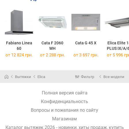
Fabiano Linea
Cata F 2060
Cata G 45 X
Elica Elite 
60
WH
PLUS IX/A/
от 12 824 грн.
от 2 288 грн.
от 3 697 грн.
от 5 996 гр
Вытяжки
Elica
Фильтр
Все модели
Полная версия сайта
Конфиденциальность
Вопросы и пожелания по сайту
Магазинам
Каталог вытяжек 2026 - новинки, хиты продаж,
купить