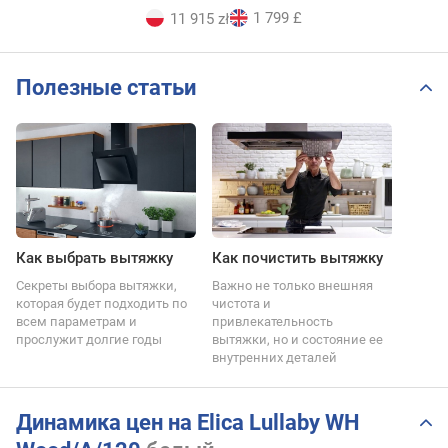
1 799 £
11 915 zł
Полезные статьи
Как выбрать вытяжку
Как почистить вытяжку
Секреты выбора вытяжки,
Важно не только внешняя
которая будет подходить по
чистота и
всем параметрам и
привлекательность
прослужит долгие годы
вытяжки, но и состояние ее
внутренних деталей
Динамика цен на Elica Lullaby WH