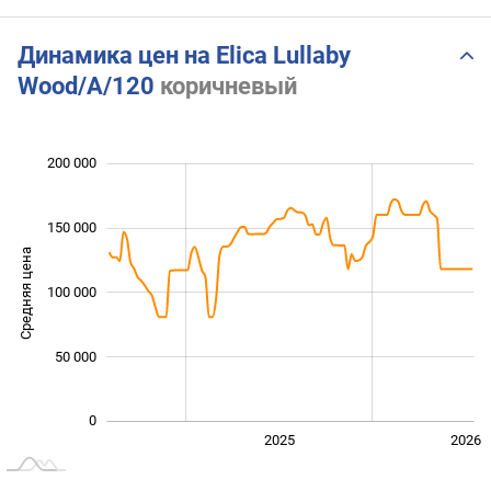
Динамика цен на Elica Lullaby
Wood/A/120
коричневый
200 000
 000
 000
 000
150 000
Средняя цена
100 000
100 000
50 000
0
2024
2027
2025
2026
L