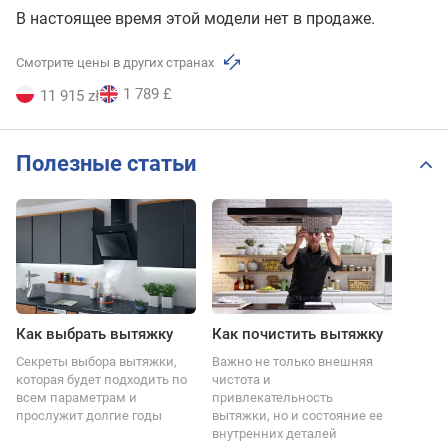
В настоящее время этой модели нет в продаже.
Смотрите цены в других странах
1 789 £
11 915 zł
Полезные статьи
Как выбрать вытяжку
Как почистить вытяжку
Секреты выбора вытяжки,
Важно не только внешняя
которая будет подходить по
чистота и
всем параметрам и
привлекательность
прослужит долгие годы
вытяжки, но и состояние ее
внутренних деталей