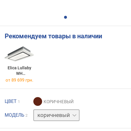
Рекомендуем товары в наличии
Elica Lullaby
WH
Wood/A/120
от 89 699 грн.
ЦВЕТ
1
белый
МОДЕЛЬ
2