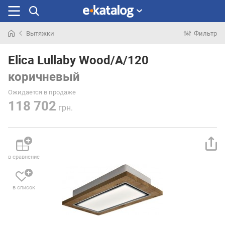
Вытяжки
Фильтр
Искали
раньше
Elica Lullaby Wood/A/120
коричневый
Ожидается в продаже
118 702
грн.
в сравнение
в список