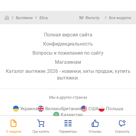
Вытяжки
Elica
Фильтр
Все модели
Полная версия сайта
Конфиденциальность
Вопросы и пожелания по сайту
Магазинам
Каталог вытяжек 2026 - новинки, хиты продаж,
купить
вытяжки
.
Мы в других странах
Украина
Великобритания
США
Польша
Казахстан
E-
© E-Katalog, 2026
НАВЕРХ
О модели
Где купить
Параметры
Отзывы
Спросить
Katalog