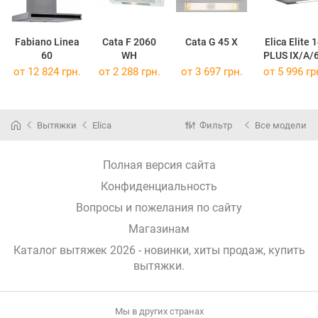
Fabiano Linea
Cata F 2060
Cata G 45 X
Elica Elite 
60
WH
PLUS IX/A/
от 12 824 грн.
от 2 288 грн.
от 3 697 грн.
от 5 996 гр
Вытяжки
Elica
Фильтр
Все модели
Полная версия сайта
Конфиденциальность
Вопросы и пожелания по сайту
Магазинам
Каталог вытяжек 2026 - новинки, хиты продаж,
купить
вытяжки
.
Мы в других странах