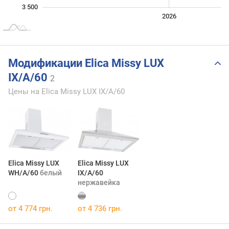
3 500
2024
2025
2028
2026
L
Модификации Elica Missy LUX
IX/A/60
2
Цены на Elica Missy LUX IX/A/60
Elica Missy LUX
Elica Missy LUX
WH/A/60
белый
IX/A/60
нержавейка
от 4 774 грн.
от 4 736 грн.