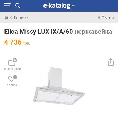
Вытяжки
Фильтр
Искали
раньше
Elica Missy LUX IX/A/60
нержавейка
4 736
грн.
в сравнение
в список