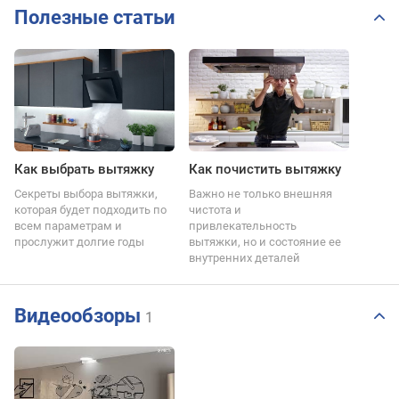
Полезные статьи
Как выбрать вытяжку
Как почистить вытяжку
Секреты выбора вытяжки,
Важно не только внешняя
которая будет подходить по
чистота и
всем параметрам и
привлекательность
прослужит долгие годы
вытяжки, но и состояние ее
внутренних деталей
Видеообзоры
1