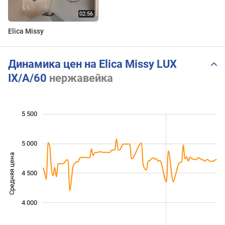
Elica Missy
Динамика цен на Elica Missy LUX
IX/A/60
нержавейка
 200
 400
 600
 800
 000
 000
 500
5 500
5 000
Средняя цена
3 600
4 500
4 000