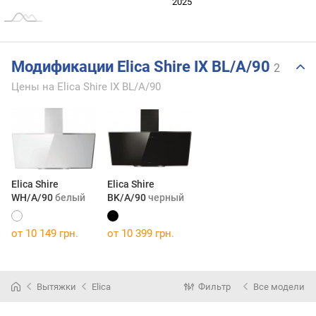
2024
2026
2027
2025
L
Модификации Elica Shire IX BL/A/90
2
Цены на Elica Shire IX BL/A/90
Elica Shire
Elica Shire
WH/A/90
белый
BK/A/90
черный
от 10 149 грн.
от 10 399 грн.
Вытяжки
Elica
Фильтр
Все модели