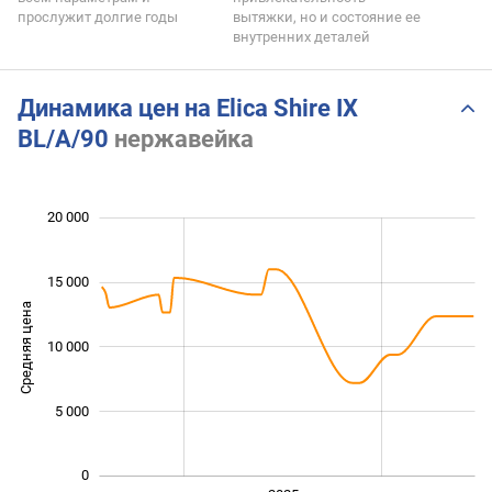
прослужит долгие годы
вытяжки, но и состояние ее
внутренних деталей
Динамика цен на Elica Shire IX
BL/A/90
нержавейка
20 000
 000
 000
 000
15 000
Средняя цена
10 000
10 000
5 000
0