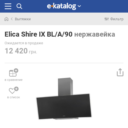
Вытяжки
Фильтр
Искали
раньше
Elica Shire IX BL/A/90
нержавейка
Ожидается в продаже
12 420
грн.
в сравнение
в список