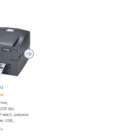
 U
UKRMARK UP1
Gprinter GS-2406T
н.
от 1 698 грн.
от 7 800 грн.
етки,
печать: этикетки,
печать: этикетки,
203 dpi,
разрешение: 203 dpi,
разрешение: 203 dpi,
7 мм/с, ширина
скорость: 70 мм/с, Bluetooth,
скорость: 152 мм/с,
м, USB,
88x92x51 мм
печати: 104 мм, USB, 
м, 3 кг
LAN, Wi-Fi, 280x200x1
ть
сравнить
сравнить
2.5 кг