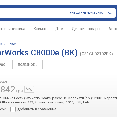
только принтеры чеков и этикеток
товая техника
Климат
Дом
Детские товары
Авт
ок
/
Epson
orWorks C8000e (BK)
(C31CL02102BK)
РОС
ПОЛЕЗНОЕ
2
арел
 842
грн.
льный (от сети); этикетки; Макс. разрешение печати (dpi): 1200; Скорост
0; Ширина печати: 112; Длина печати (мм): 1016; USB; LAN;
исок
добавить в сравнение