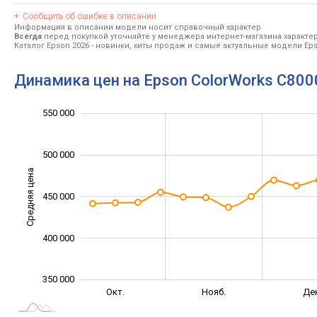
Сообщить об ошибке в описании
Информация в описании модели носит справочный характер.
Всегда
перед покупкой уточняйте у менеджера интернет-магазина характе
Каталог Epson 2026
- новинки, хиты продаж и самые актуальные модели Eps
Динамика цен на Epson ColorWorks C800
340 000
360 000
380 000
420 000
600 000
300 000
250 000
550 000
500 000
Средняя цена
380 000
450 000
400 000
350 000
Апр.
Май
Окт.
Нояб.
Де
L