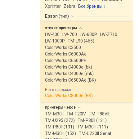
Xprinter
Zebra
Все бренды
Epson
(
тип
)
этикет
принтеры
LW-400
LW-700
LW-600P
LW-Z710
LW-1000P
TM-L90 (465)
ColorWorks C3500
ColorWorks C6000Ae
ColorWorks C6500PE
ColorWorks C4000e (bk)
ColorWorks C4000e (mk)
ColorWorks C6500Ae (BK)
Нет в продаже
ColorWorks C8000e (BK)
принтеры
чеков
TM-M30II
TM-T20IV
TM-T88VII
TM-U295 (272)
TM-P80II (121)
TM-P80II (131)
TM-M30III (111)
TM-M30III (152)
TM-U220II Serial