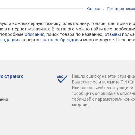
Каталог
/
Принтеры чеков
вую и компьютерную технику, электронику, товары для дома и о
ене в интернет-магазинах. В каталоге можно найти всю необх
, подробные
описания
, поиск товара по названию,
отзывы
пользо
мендации
экспертов,
каталог брендов
и многое другое. Перепеч
х странах
Нашли ошибку на этой страниц
Выделите ее и нажмите Ctrl+Ent
Или воспользуйтесь функцией
"Сообщить об ошибке в описан
ания
таблицей с параметрами конк
модели.