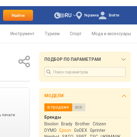
RU
Найти
Украина
Войти
о
Инструмент
Туризм
Спорт
Мода и аксессуары
ПОДБОР ПО ПАРАМЕТРАМ
МОДЕЛИ
в продаже
все
ь печати
Бренды
Bixolon
Brady
Brother
Citizen
DYMO
Epson
GoDEX
Gprinter
Niimbot
SATO
SPRT
TSC
UKRMARK