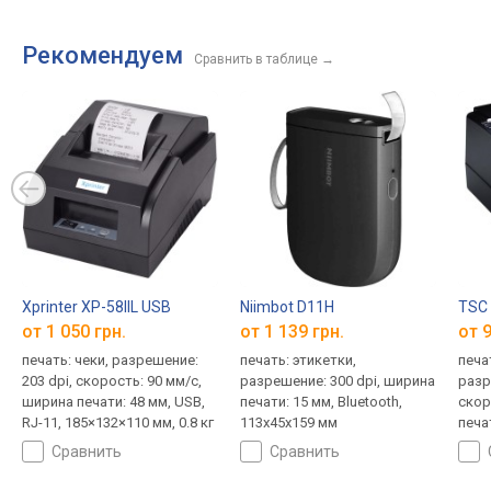
Рекомендуем
Сравнить в таблице
→
Xprinter XP-58IIL USB
Niimbot D11H
TSC 
от 1 050 грн.
от 1 139 грн.
от 9
печать: чеки, разрешение:
печать: этикетки,
печа
203 dpi, скорость: 90 мм/с,
разрешение: 300 dpi, ширина
разр
ширина печати: 48 мм, USB,
печати: 15 мм, Bluetooth,
скор
RJ-11, 185×132×110 мм, 0.8 кг
113х45х159 мм
печа
Blue
сравнить
сравнить
2.5 к