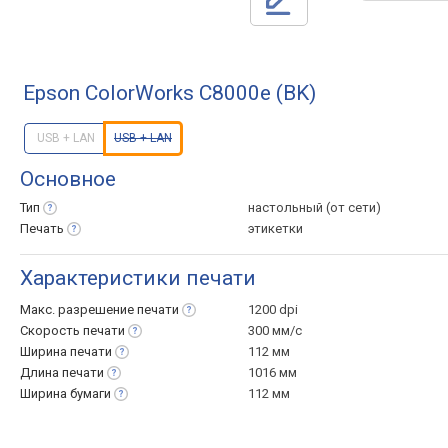
Epson ColorWorks C8000e (BK)
USB + LAN
USB + LAN
Основное
Тип
настольный (от сети)
Печать
этикетки
Характеристики печати
Макс. разрешение
печати
1200 dpi
Скорость
печати
300 мм/с
Ширина
печати
112 мм
Длина
печати
1016 мм
Ширина
бумаги
112 мм