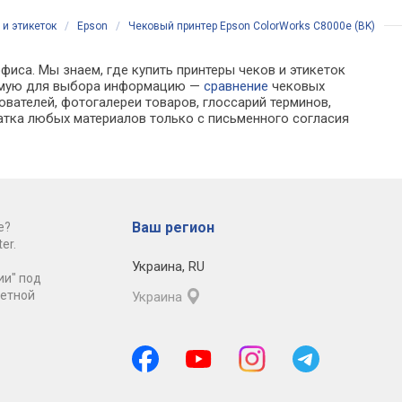
 и этикеток
/
Epson
/
Чековый принтер Epson ColorWorks C8000e (BK)
фиса. Мы знаем, где купить принтеры чеков и этикеток
одимую для выбора информацию —
сравнение
чековых
вателей, фотогалереи товаров, глоссарий терминов,
атка любых материалов только с письменного согласия
Ваш регион
е?
er.
Украина
,
RU
ии" под
ретной
Украина