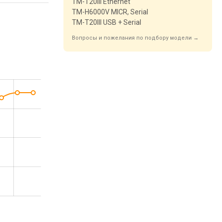
TM-T20III Ethernet
TM-H6000V MICR, Serial
TM-T20III USB + Serial
Вопросы и пожелания по подбору модели →