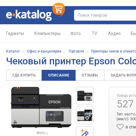
Гаджеты
Компьютеры
Фото
TV
Аудио
Бы
Каталог
/
Офис и канцелярия
/
Торговля
/
Принтеры чеков и этикет
Чековый принтер Epson Col
ГДЕ КУПИТЬ
ОПИСАНИЕ
ОТЗЫВЫ
ЗАДАТЬ ВОП
Товар уст
527
Тип: насто
(мм/с): 30
в сп
Фото
7