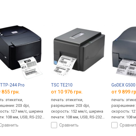
TTP-244 Pro
TSC TE210
GoDEX G500
 855 грн.
от 10 976 грн.
от 9 899 гр
ть: этикетки,
печать: этикетки,
печать: этик
ешение: 203 dpi,
разрешение: 203 dpi,
разрешение: 
ость: 127 мм/с, ширина
скорость: 152 мм/с, ширина
скорость: 12
ти: 108 мм, USB, RS-232,
печати: 108 мм, USB, RS-232,
печати: 108 м
tooth, 232х156х288 мм,
LAN, 204x164x280 мм, 2.5 кг
285х171х226 м
сравнить
сравнить
сравни
г