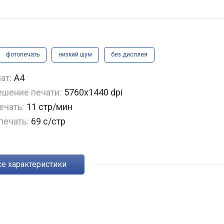
фотопечать
низкий шум
без дисплея
ат:
A4
ешение печати:
5760x1440 dpi
ечать:
11 стр/мин
печать:
69 с/стр
Все характеристики