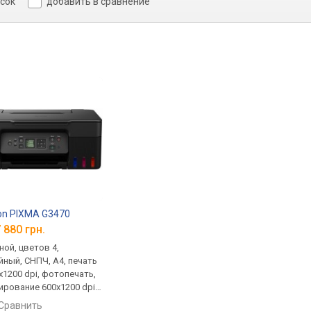
исок
добавить в сравнение
→
on PIXMA G3470
 880 грн.
ной, цветов 4,
йный, СНПЧ, A4, печать
x1200 dpi, фотопечать,
ирование 600х1200 dpi,
 Direct, AirPrint
сравнить