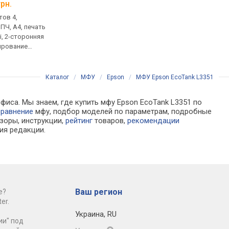
грн.
от 31 399 грн.
от 7 999 грн.
тов 4,
цветной, цветов 6,
цветной, цветов 4,
ПЧ, A4, печать
cтруйный, СНПЧ, A3,
струйный, СНПЧ, A4, 
i, 2-сторонняя
5760х1440 dpi, ч/б 22 стр/
5760x1440 dpi, фотоп
нирование
мин, цветной 22 стр/мин, Wi-
сканирование 1200х24
i, 2-стороннее
Fi Direct
Wi-Fi Direct, без дисп
е,
ание, LAN, Wi-
Каталог
/
МФУ
/
Epson
/
МФУ Epson EcoTank L3351
int
фиса. Мы знаем, где купить мфу Epson EcoTank L3351 по
сравнение
мфу, подбор моделей по параметрам, подробные
зоры, инструкции,
рейтинг
товаров,
рекомендации
ия редакции.
Ваш регион
е?
er.
Украина
,
RU
ии" под