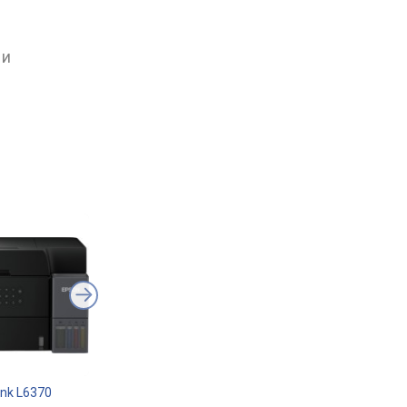
 и
nk L6370
Epson EcoTank L18050
Epson EcoTank L327