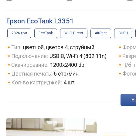
Wi-Fi Direct, AirPrint
Epson EcoTank L3351
2026 год
EcoTank
Wi-Fi Direct
AirPrint
СНПЧ
Тип:
цветной, цветов 4, струйный
Форм
Подключение:
USB B, Wi-Fi 4 (802.11n)
Разр
Сканирование:
1200х2400 dpi
Ч/б п
Цветная печать:
6 стр/мин
Фото
Кол-во картриджей:
4 шт