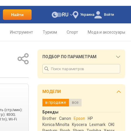
RU
Найти
Украина
Войти
о
Инструмент
Туризм
Спорт
Мода и аксессуары
ПОДБОР ПО ПАРАМЕТРАМ
МОДЕЛИ
в продаже
все
ть (стр/мин):
Бренды
р): 8300;
Brother
Canon
Epson
HP
1n); Wi-Fi
Konica Minolta
Kyocera
Lexmark
OKI
Pantum
Ricoh
Sharp
Toshiba
Xerox