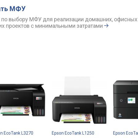
ать МФУ
 по выбору МФУ для реализации домашних, офисных
х проектов с минимальными затратами
n EcoTank L3270
Epson EcoTank L1250
Epson EcoTa