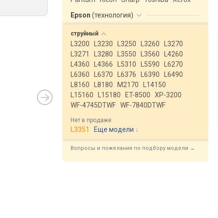
Epson
(
технология
)
струйный
L3200
L3230
L3250
L3260
L3270
L3271
L3280
L3550
L3560
L4260
L4360
L4366
L5310
L5590
L6270
L6360
L6370
L6376
L6390
L6490
L8160
L8180
M2170
L14150
L15160
L15180
ET-8500
XP-3200
WF-4745DTWF
WF-7840DTWF
Нет в продаже
L3351
Еще модели
↓
Вопросы и пожелания по подбору модели →