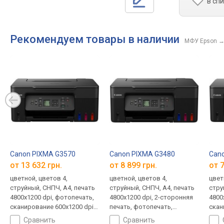
в сп
Рекомендуем товары в наличии
МФУ Epson
Canon PIXMA G3570
Canon PIXMA G3480
Can
от 13 632 грн.
от 8 899 грн.
от 7
цветной, цветов 4,
цветной, цветов 4,
цвет
струйный, СНПЧ, A4, печать
струйный, СНПЧ, A4, печать
стру
4800x1200 dpi, фотопечать,
4800x1200 dpi, 2-сторонняя
4800
сканирование 600х1200 dpi,
печать, фотопечать,
скан
Wi-Fi Direct, AirPrint
сканирование 600х1200 dpi,
Wi-Fi
сравнить
сравнить