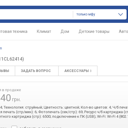
только мфу
товая техника
Климат
Дом
Детские товары
Авт
on
11CL62414)
ЗЫВЫ
ЗАДАТЬ ВОПРОС
АКСЕССУАРЫ
3
я в продаже
540
грн.
; Технология: струйный; Цветность: цветной; Кол-во цветов: 4; Ч/б печа
я печать (стр/мин): 6; Фотопечать (сек/стр): 69; Ресурс ч/б картриджа (ст
тного картриджа (стр): 6500; подключение к ПК (USB); Wi-Fi: Wi-Fi 4 (802.1