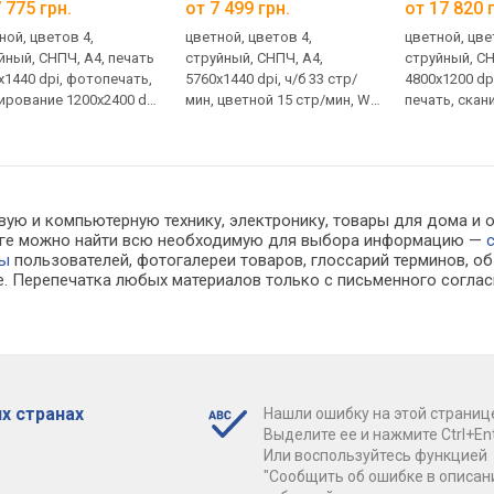
 775 грн.
от 7 499 грн.
от 17 820 
ной, цветов 4,
цветной, цветов 4,
цветной, цве
йный, СНПЧ, A4, печать
cтруйный, СНПЧ, A4,
струйный, СН
x1440 dpi, фотопечать,
5760х1440 dpi, ч/б 33 стр/
4800x1200 dp
ирование 1200х2400 dpi,
мин, цветной 15 стр/мин, Wi-
печать, ска
 Direct, без дисплея
Fi Direct
1200х2400 dp
сканировани
автосканиров
Fi Direct, AirPr
вую и компьютерную технику, электронику, товары для дома и о
алоге можно найти всю необходимую для выбора информацию —
вы
пользователей, фотогалереи товаров, глоссарий терминов, об
е. Перепечатка любых материалов только с письменного соглас
х странах
Нашли ошибку на этой страниц
Выделите ее и нажмите Ctrl+Ent
Или воспользуйтесь функцией
"Сообщить об ошибке в описан