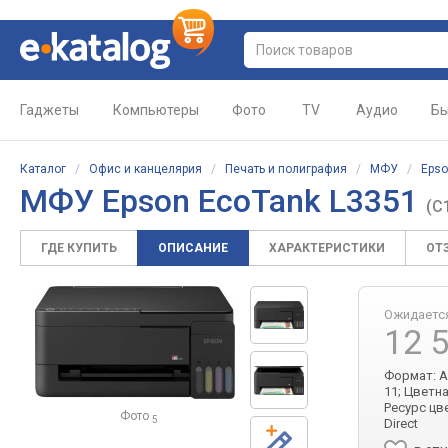
Гаджеты
Компьютеры
Фото
TV
Аудио
Бы
Каталог
/
Офис и канцелярия
/
Печать и полиграфия
/
МФУ
/
Eps
МФУ Epson EcoTank L3351
(C
ГДЕ КУПИТЬ
ОПИСАНИЕ
ХАРАКТЕРИСТИКИ
ОТ
Ожидаетс
12 
Формат: A4
11; Цветна
Ресурс цве
Фото
5
Direct