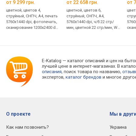
от 9 299 грн.
от 22 658 грн.
от 7
цветной, цветов 4,
цветной, цветов 6,
цвет
струйный, СНПЧ, A4, печать
cтруйный, СНПЧ, A4,
стру
5760x1440 dpi, фотопечать,
5760х1440 dpi, ч/б 22 стр/
5760
сканирование 1200х2400 dpi,
мин, цветной 22 стр/мин, Wi-
скан
Wi-Fi Direct, AirPrint
Fi Direct
Wi-Fi
E-Katalog
— каталог описаний и цен на быто
лучшей цене в интернет-магазинах. В кат
описания
, поиск товара по названию,
отзы
экспертов,
каталог брендов
и многое друго
О проекте
Мы в други
Как нам позвонить?
Украина