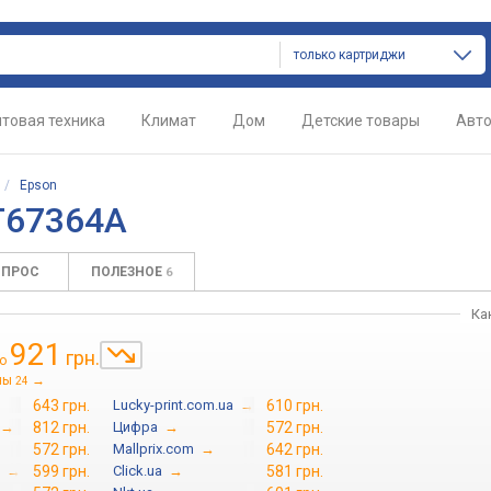
только картриджи
товая техника
Климат
Дом
Детские товары
Авт
/
Epson
T67364A
ОПРОС
ПОЛЕЗНОЕ
6
Ка
921
грн.
о
ны
→
24
643 грн.
Lucky-print.com.ua
→
610 грн.
→
812 грн.
Цифра
→
572 грн.
572 грн.
Mallprix.com
→
642 грн.
→
599 грн.
Click.ua
→
581 грн.