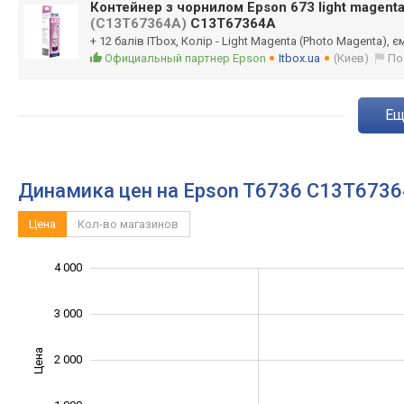
Контейнер з чорнилом Epson 673 light magent
(C13T67364A)
C13T67364A
+ 12 балів ITbox, Колір - Light Magenta (Photo Magenta), є
Официальный партнер Epson
Itbox.ua
(Киев)
По
e
Динамика цен на Epson T6736 C13T673
Цена
Кол-во магазинов
-1 000
-2 000
1 500
5 000
-500
500
4 000
3 000
Цена
2 000
1 000