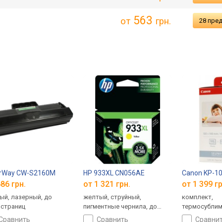
563
от
грн.
28 пре
orWay CW-S2160M
HP 933XL CN056AE
Canon KP-1
86 грн.
от 1 321 грн.
от 1 399 гр
ый, лазерный, до
желтый, струйный,
комплект,
 страниц
пигментные чернила, до
термосублим
825 страниц, объем: 9 мл
108 страниц
сравнить
сравнить
сравни