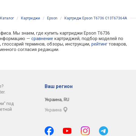
Каталог
/
Картриджи
/
Epson
/
Картридж Epson T6736 C13T67364A
офиса. Мы знаем, где купить картриджи Epson T6736
а информацию —
сравнение
картриджей, подбор моделей по
 глоссарий терминов, обзоры, инструкции,
рейтинг
товаров,
менного согласия редакции.
Ваш регион
е?
er.
Украина
,
RU
ии" под
ретной
Украина