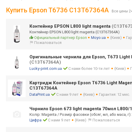
Купить Epson T6736 C13T67364A
Все цены 2
Контейнер EPSON L800 light magenta
(C13T67
Контейнер EPSON L800 light magenta (C13T67364A)
Официальный партнер Epson
Moyo.ua
(Киев)
Га
Пожаловаться
Оригинальные чернила для Epson, T673 Light 
(C13T67364A)
Lucky-print.com.ua
С нами более 10-ти лет
(Киев)
Картридж Контейнер Epson T6736 Light Mage
C13T67364A
DataPrint.ua
С нами 9 лет
(Киев)
Гарантия: 12 мес.
Чорнило Epson 673 light magenta 70мол L800/
Колір: Magenta / Розмір фасовки (обсяг, мл, або маса, г):
Цифра
С нами 9 лет
(Киев)
Пожаловаться