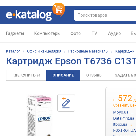
Гаджеты
Компьютеры
Фото
TV
Аудио
Бы
Каталог
/
Офис и канцелярия
/
Расходные материалы
/
Картриджи
Картридж Epson T6736 C13
ГДЕ КУПИТЬ
ОПИСАНИЕ
ОТЗЫВЫ
ЗАДАТЬ В
24
572
от
д
Сравнить це
Moyo.ua
→
DataPrint.ua
Itbox.ua
→
FOXTROT.UA