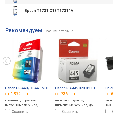
Epson T6731 C13T67314A
Рекомендуем
Сравнить в таблице
→
Canon PG-440/CL-441 MULTI 5219B005
Canon PG-445 8283B001
Col
от 1 972 грн.
от 736 грн.
от 6
комплект, струйный,
черный, струйный,
черн
пигментные чернила,
пигментные чернила, до
1500
водорастворимые чернила,
180 страниц
сравнить
сравнить