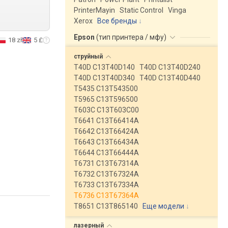
PrinterMayin
Static Control
Vinga
Xerox
Все бренды
Epson
(
тип принтера / мфу
)
18 zł
5 £
струйный
T40D C13T40D140
T40D C13T40D240
T40D C13T40D340
T40D C13T40D440
T5435 C13T543500
T5965 C13T596500
T603C C13T603C00
T6641 C13T66414A
T6642 C13T66424A
T6643 C13T66434A
T6644 C13T66444A
T6731 C13T67314A
T6732 C13T67324A
T6733 C13T67334A
T6736 C13T67364A
T8651 C13T865140
Еще модели
↓
лазерный