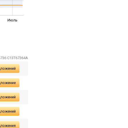
Июль
6736 C13T67364A
дложений
дложение
дложений
дложений
дложения