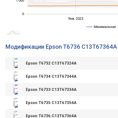
1 000
0
Янв. 2027
Июль
Янв. 2025
L
Минимальная
Модификации Epson T6736 C13T67364A
Epson T6732 C13T67324A
Epson T6734 C13T67344A
Epson T6733 C13T67334A
Epson T6735 C13T67354A
Epson T6736 C13T67364A