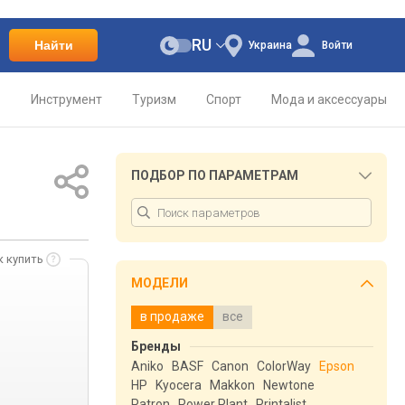
RU
Найти
Украина
Войти
о
Инструмент
Туризм
Спорт
Мода и аксессуары
ПОДБОР ПО ПАРАМЕТРАМ
к купить
МОДЕЛИ
в продаже
все
Бренды
Aniko
BASF
Canon
ColorWay
Epson
HP
Kyocera
Makkon
Newtone
Patron
Power Plant
Printalist