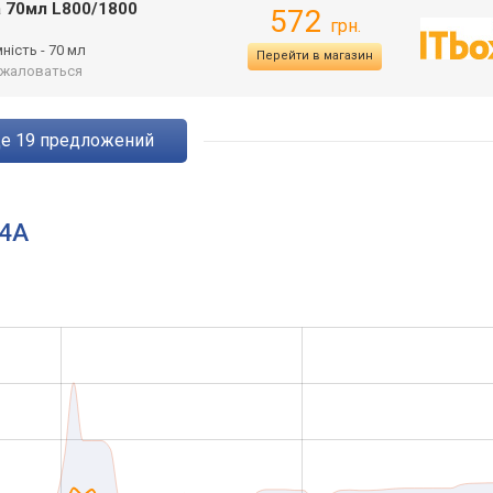
a 70мл L800/1800
572
грн.
мність - 70 мл
Перейти в магазин
жаловаться
ще
19
предложений
64A