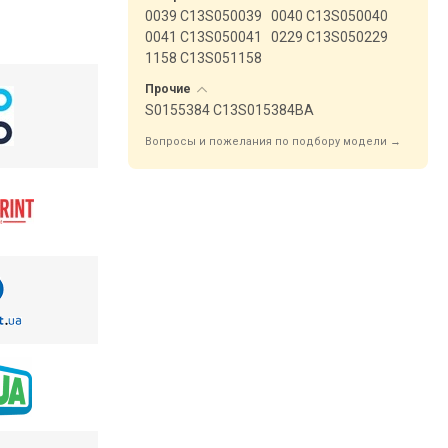
0039 C13S050039
0040 C13S050040
0041 C13S050041
0229 C13S050229
1158 C13S051158
Прочие
S0155384 C13S015384BA
Вопросы и пожелания по подбору модели →