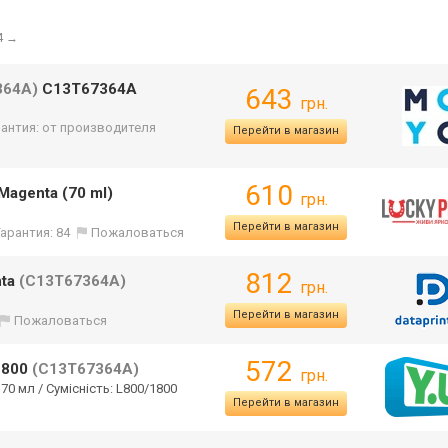
4
→
364A)
C13T67364A
643
грн.
рантия: от производителя
Перейти в магазин
610
Magenta (70 ml)
грн.
Перейти в магазин
Гарантия: 84
Пожаловаться
812
nta
(C13T67364A)
грн.
Перейти в магазин
Пожаловаться
572
1800
(C13T67364A)
грн.
 70 мл / Сумісність: L800/1800
Перейти в магазин