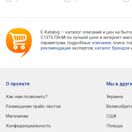
до 360 страниц
E-Katalog
— каталог описаний и цен на быто
C13T67364A по лучшей цене в интернет-ма
параметрам, подробные
описания
, поиск т
рекомендации
экспертов,
каталог брендов
и
О проекте
Мы в други
Как нам позвонить?
Украина
Размещение прайс-листов
Великобрит
Магазинам
США
Конфиденциальность
Польша