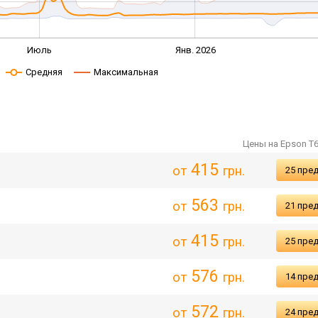
Июль
Янв. 2026
Средняя
Максимальная
Цены на Epson T
415
от
грн.
25 пре
563
от
грн.
21 пре
415
от
грн.
25 пре
576
от
грн.
14 пре
572
от
грн.
24 пре