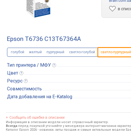
Brain.com.ua
в спис
Epson T6736 C13T67364A
голубой
желтый
пурпурный
светло-голубой
светло-пурпурный
Тип принтера /
МФУ
Цвет
Ресурс
Совместимость
Дата добавления на E-Katalog
Сообщить об ошибке в описании
Информация в описании модели носит справочный характер.
Всегда
перед покупкой уточняйте у менеджера интернет-магазина характе
Каталог Epson 2026
- новинки, хиты продаж и самые актуальные модели Eps