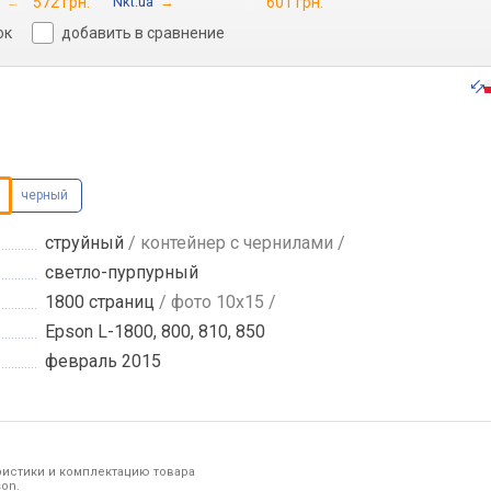
→
572 грн.
Nkt.ua
→
601 грн.
ок
добавить в сравнение
черный
струйный
/ контейнер с чернилами /
светло-пурпурный
1800 страниц
/ фото 10х15 /
Epson L-1800, 800, 810, 850
февраль 2015
ристики и комплектацию товара
on.