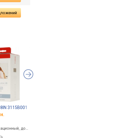
дложений
08IN 3115B001
Printpro PP-S2020
ColorWay CW-C712
н.
от 449 грн.
от 545 грн.
черный, лазерный, до
черный, лазерный, д
ационный, до
1000 страниц
1500 страниц
ть
сравнить
сравнить