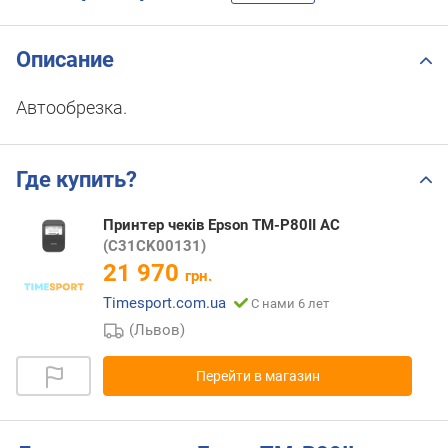
Описание
Автообрезка.
Где купить?
Принтер чеків Epson TM-P80II AC
(C31CK00131)
21 970
грн.
Timesport.com.ua
С нами 6 лет
(Львов)
Перейти в магазин