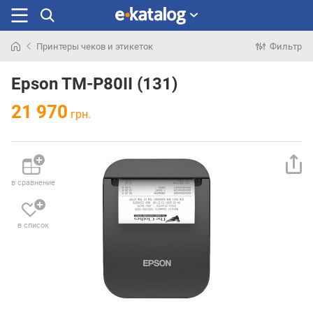
Принтеры чеков и этикеток
Фильтр
Искали
раньше
Epson TM-P80II (131)
21 970
грн.
в сравнение
в список