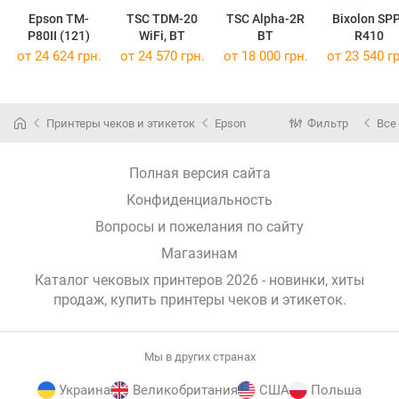
Epson TM-
TSC TDM-20
TSC Alpha-2R
Bixolon SP
P80II (121)
WiFi, BT
BT
R410
от 24 624 грн.
от 24 570 грн.
от 18 000 грн.
от 23 540 гр
Принтеры чеков и этикеток
Epson
Фильтр
Все
Полная версия сайта
Конфиденциальность
Вопросы и пожелания по сайту
Магазинам
Каталог чековых принтеров 2026 - новинки, хиты
продаж,
купить принтеры чеков и этикеток
.
Мы в других странах
Украина
Великобритания
США
Польша