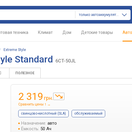
только автоаккумуляторы
товая техника
Климат
Дом
Детские товары
Авт
/
Extreme Style
tyle Standard
6CT-50JL
С
ПОЛЕЗНОЕ
2 319
грн.
Сравнить цены
→
1
свинцово-кислотный (SLA)
обслуживаемый
Назначение:
авто
Ёмкость:
50 Ач