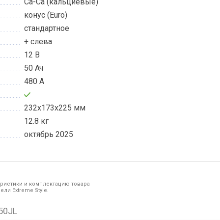
Ca-Ca (кальциевые)
конус (Euro)
стандартное
+ слева
12 В
50 Ач
480 А
232х173х225 мм
12.8 кг
октябрь 2025
еристики и комплектацию товара
ли Extreme Style.
50JL