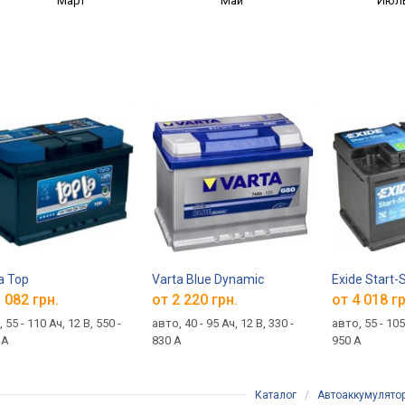
Март
Май
Июл
a Top
Varta Blue Dynamic
Exide Start-
 082 грн.
от 2 220 грн.
от 4 018 гр
 55 - 110 Ач, 12 В, 550 -
авто, 40 - 95 Ач, 12 В, 330 -
авто, 55 - 105
 А
830 А
950 А
Каталог
/
Автоаккумулято