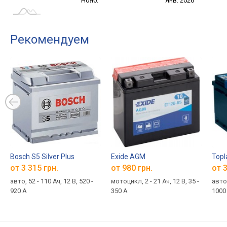
Сент.
Сент.
Нояб.
Янв. 2026
L
Рекомендуем
Bosch S5 Silver Plus
Exide AGM
Topl
от 3 315 грн.
от 980 грн.
от 3
авто, 52 - 110 Ач, 12 В, 520 -
мотоцикл, 2 - 21 Ач, 12 В, 35 -
авто,
920 А
350 А
1000