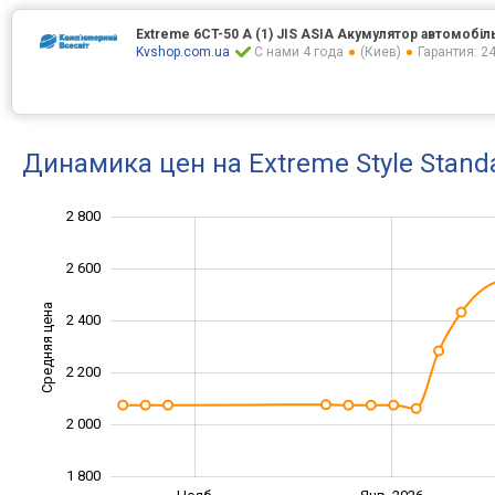
Extreme 6CT-50 A (1) JIS ASIA Акумулятор автомобіл
Kvshop.com.ua
С нами 4 года
(Киев)
Гарантия: 2
Динамика цен на Extreme Style Stan
2 800
1 400
1 600
3 000
2 600
Средняя цена
2 400
1 800
2 200
2 000
1 800