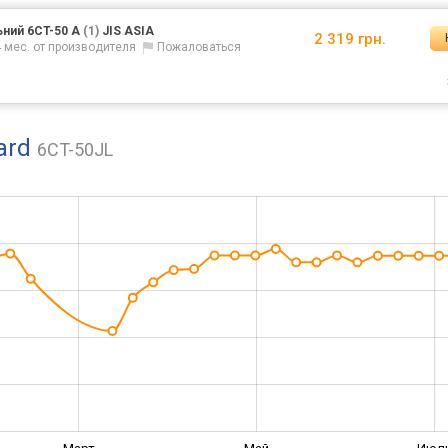
ьний 6CT-50 A
(1)
JIS ASIA
2 319 грн.
4 мес. от производителя
Пожаловаться
dard
6CT-50JL