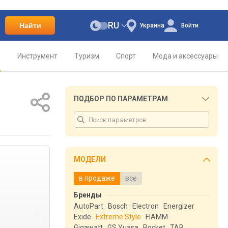
RU
Найти
Украина
Войти
о
Инструмент
Туризм
Спорт
Мода и аксессуары
ПОДБОР ПО ПАРАМЕТРАМ
МОДЕЛИ
в продаже
все
Бренды
AutoPart
Bosch
Electron
Energizer
Exide
Extreme Style
FIAMM
Gigawatt
GS Yuasa
Rocket
TAB