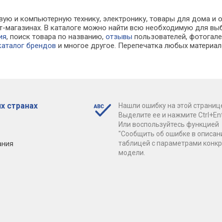
вую и компьютерную технику, электронику, товары для дома и о
нет-магазинах. В каталоге можно найти всю необходимую для 
ия
, поиск товара по названию,
отзывы
пользователей, фотогалер
каталог брендов
и многое другое. Перепечатка любых материал
х странах
Нашли ошибку на этой страниц
Выделите ее и нажмите Ctrl+Ent
Или воспользуйтесь функцией
"Сообщить об ошибке в описан
ания
таблицей с параметрами конк
модели.