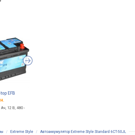
ь
Stop EFB
FIAMM Titanium Pro
Topla AGM Stop & G
н.
от 3 013 грн.
от 4 916 грн.
 Ач, 12 В, 480 -
авто, 44 - 100 Ач, 12 В, 390 -
авто, 60 - 105 Ач, 12 В,
870 А
950 А
ры
/
Extreme Style
/
Автоаккумулятор Extreme Style Standard 6CT-50JL