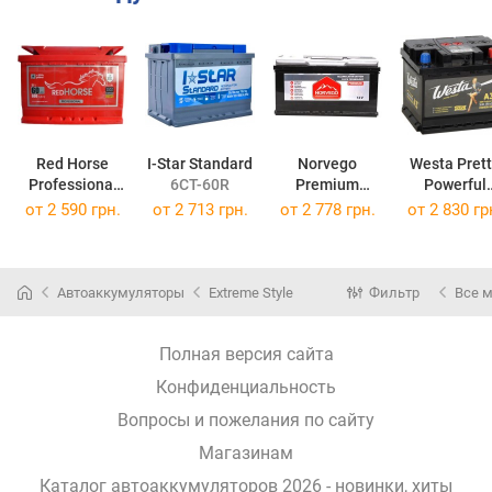
Red Horse
I-Star Standard
Norvego
Westa Pret
Professional
6CT-60R
Premium
Powerful
6CT-60R
Premium 60RL
6CT-60R
от
2 590 грн.
от
2 713 грн.
от
2 778 грн.
от
2 830 гр
Автоаккумуляторы
Extreme Style
Фильтр
Все 
Полная версия сайта
Конфиденциальность
Вопросы и пожелания по сайту
Магазинам
Каталог автоаккумуляторов 2026 - новинки, хиты