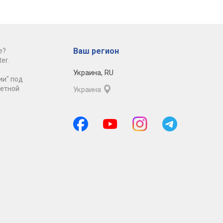
Ваш регион
е?
er.
Украина
,
RU
ии" под
ретной
Украина