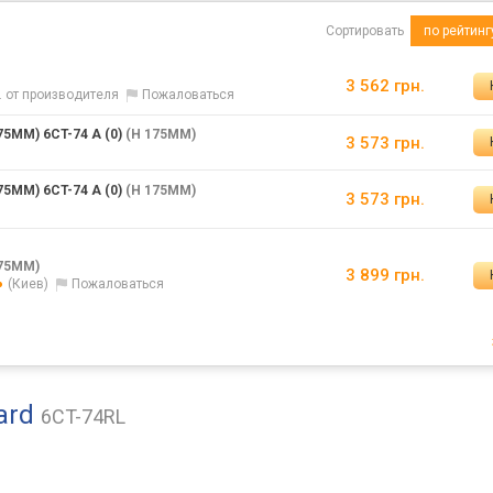
Сортировать
по рейтинг
3 562 грн.
. от производителя
Пожаловаться
75MM) 6CT-74 A (0)
(H 175MM)
3 573 грн.
75MM) 6CT-74 A (0)
(H 175MM)
3 573 грн.
я
175MM)
3 899 грн.
(Киев)
Пожаловаться
dard
6CT-74RL