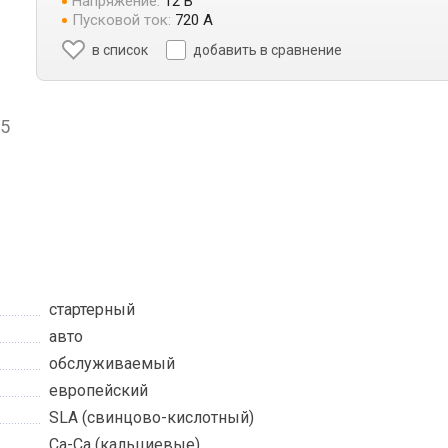
Напряжение:
12 В
Пусковой ток:
720 А
в список
добавить в сравнение
5
стартерный
авто
обслуживаемый
европейский
SLA (свинцово-кислотный)
Ca-Ca (кальциевые)