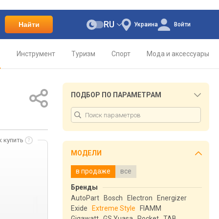
RU
Найти
Украина
Войти
о
Инструмент
Туризм
Спорт
Мода и аксессуары
ПОДБОР ПО ПАРАМЕТРАМ
к купить
МОДЕЛИ
в продаже
все
Бренды
AutoPart
Bosch
Electron
Energizer
Exide
Extreme Style
FIAMM
Gigawatt
GS Yuasa
Rocket
TAB