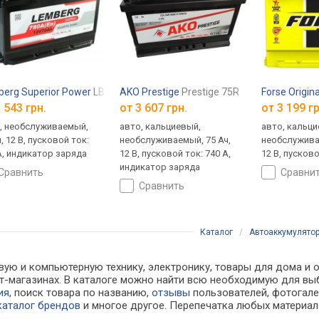
erg Superior Power
LB78-0
AKO Prestige
Prestige 75R
Forse Origin
 543 грн.
от
3 607 грн.
от
3 199 гр
, необслуживаемый,
авто, кальциевый,
авто, кальци
, 12 В, пусковой ток:
необслуживаемый, 75 Ач,
необслужива
А, индикатор заряда
12 В, пусковой ток: 740 А,
12 В, пусково
индикатор заряда
сравнить
сравни
сравнить
Каталог
/
Автоаккумулято
вую и компьютерную технику, электронику, товары для дома и о
нет-магазинах. В каталоге можно найти всю необходимую для 
ия
, поиск товара по названию,
отзывы
пользователей, фотогалер
каталог брендов
и многое другое. Перепечатка любых материал