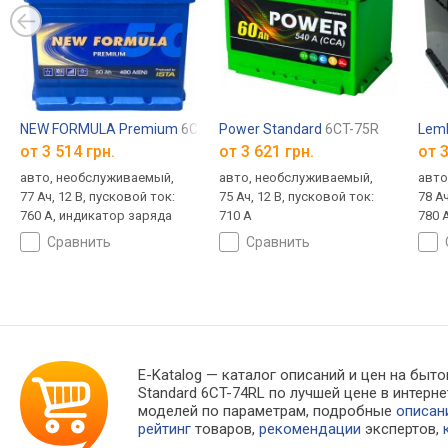
NEW FORMULA Premium
6CT-77R
Power Standard
6CT-75R
Lemb
от
3 514 грн.
от
3 621 грн.
от
3
авто, необслуживаемый,
авто, необслуживаемый,
авто
77 Ач, 12 В, пусковой ток:
75 Ач, 12 В, пусковой ток:
78 Ач
760 А, индикатор заряда
710 А
780 
сравнить
сравнить
E-Katalog
— каталог описаний и цен на быто
Standard 6CT-74RL по лучшей цене в интер
моделей по параметрам, подробные
описан
рейтинг
товаров,
рекомендации
экспертов,