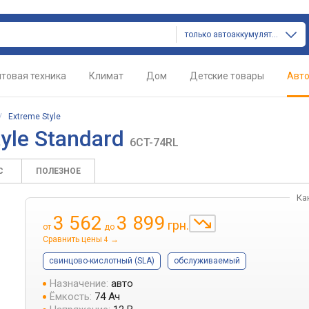
только автоаккумуляторы
товая техника
Климат
Дом
Детские товары
Авт
/
Extreme Style
tyle Standard
6CT-74RL
С
ПОЛЕЗНОЕ
Ка
3 562
3 899
грн.
от
до
Сравнить цены
→
4
свинцово-кислотный (SLA)
обслуживаемый
Назначение:
авто
Ёмкость:
74 Ач