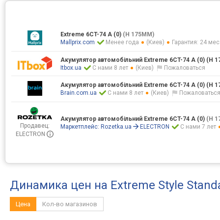
Extreme 6CT-74 A (0)
(H 175MM)
Mallprix.com
Менее года
(Киев)
Гарантия: 24 мес
Акумулятор автомобільний Extreme 6CT-74 A (0) (H 1
Itbox.ua
С нами 8 лет
(Киев)
Пожаловаться
Акумулятор автомобільний Extreme 6CT-74 A (0) (H 1
Brain.com.ua
С нами 8 лет
(Киев)
Пожаловатьс
Акумулятор автомобільний Extreme 6CT-74 A (0)
(H 
Продавец:
Маркетплейс:
Rozetka.ua
ELECTRON
С нами 7 лет
ELECTRON
Динамика цен на Extreme Style Stan
Цена
Кол-во магазинов