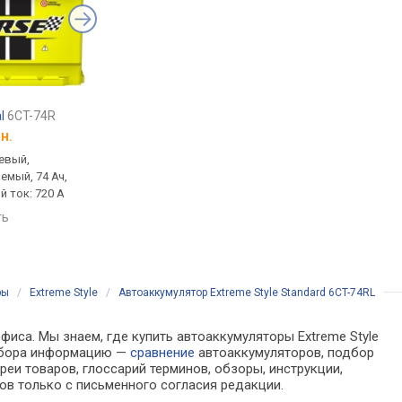
al
6CT-74R
Westa Pretty Powerful
6CT-75R
Electron Power
6CT-
н.
от
3 575 грн.
от
3 590 грн.
евый,
авто, кальциевый,
авто, кальциевый,
емый, 74 Ач,
обслуживаемый, 75 Ач, 12 В,
необслуживаемый, 77
й ток: 720 А
пусковой ток: 700 А
12 В, пусковой ток: 7
ть
сравнить
сравнить
ры
/
Extreme Style
/
Автоаккумулятор Extreme Style Standard 6CT-74RL
фиса. Мы знаем, где купить автоаккумуляторы Extreme Style
выбора информацию —
сравнение
автоаккумуляторов, подбор
еи товаров, глоссарий терминов, обзоры, инструкции,
ов только с письменного согласия редакции.