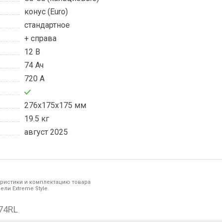
конус (Euro)
стандартное
+ справа
12 В
74 Ач
720 А
276x175x175 мм
19.5 кг
август 2025
еристики и комплектацию товара
ли Extreme Style.
74RL