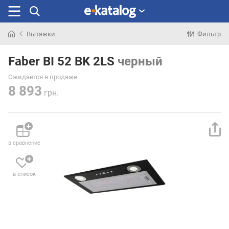
Вытяжки
Фильтр
Искали
раньше
Faber BI 52 BK 2LS
черный
Ожидается в продаже
8 893
грн.
в сравнение
в список