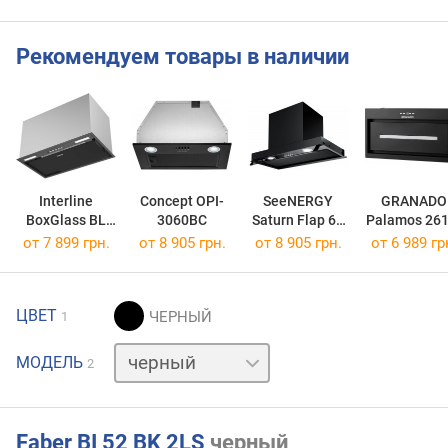
Рекомендуем товары в наличии
Interline
Concept OPI-
SeeNERGY
GRANADO
BoxGlass BL
3060BC
Saturn Flap 60
Palamos 261
A/60 PB/2/T
BL
700
от 7 899 грн.
от 8 905 грн.
от 8 905 грн.
от 6 989 гр
ЦВЕТ
1
нержавейка
МОДЕЛЬ
2
Faber BI 52 BK 2LS
черный