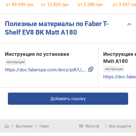
Matt A180
от 89 699 грн.
от 12 824 грн.
от 2 288 грн.
от 3 697 гр
Полезные материалы по Faber T-
Shelf EV8 BK Matt A180
Инструкция по установке
Инструкция к
Matt A180
инструкции
https://doc.faberspa.com/docs/pdf/LI_991.0615.320.pdf
инструкции
Добавить ссылку
Вытяжки
Faber
Фильтр
Все модели