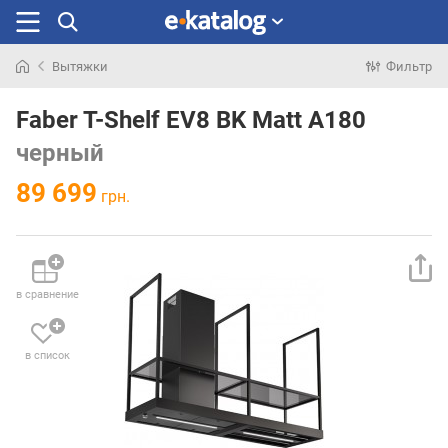
Вытяжки
Фильтр
Искали
раньше
Faber T-Shelf EV8 BK Matt A180
черный
89 699
грн.
в сравнение
в список