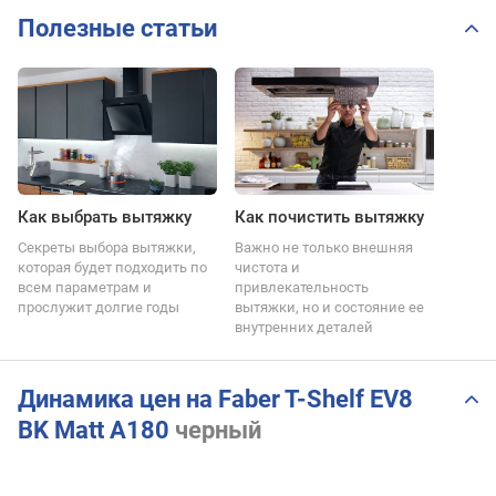
Полезные статьи
Как выбрать вытяжку
Как почистить вытяжку
Секреты выбора вытяжки,
Важно не только внешняя
которая будет подходить по
чистота и
всем параметрам и
привлекательность
прослужит долгие годы
вытяжки, но и состояние ее
внутренних деталей
Динамика цен на Faber T-Shelf EV8
BK Matt A180
черный