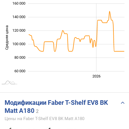
160 000
 000
 000
 000
140 000
Средняя цена
120 000
100 000
100 000
80 000
60 000
2024
2025
2028
2026
L
Модификации Faber T-Shelf EV8 BK
Matt A180
2
Цены на Faber T-Shelf EV8 BK Matt A180