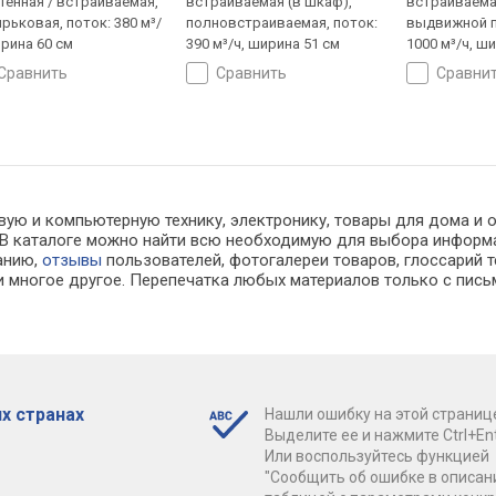
тенная / встраиваемая,
встраиваемая (в шкаф),
встраиваемая
рьковая, поток: 380 м³/
полновстраиваемая, поток:
выдвижной п
ирина 60 см
390 м³/ч, ширина 51 см
1000 м³/ч, ш
сравнить
сравнить
сравни
вую и компьютерную технику, электронику, товары для дома и о
ах. В каталоге можно найти всю необходимую для выбора инфо
ванию,
отзывы
пользователей, фотогалереи товаров, глоссарий т
 многое другое. Перепечатка любых материалов только с пись
х странах
Нашли ошибку на этой страниц
Выделите ее и нажмите Ctrl+Ent
Или воспользуйтесь функцией
"Сообщить об ошибке в описан