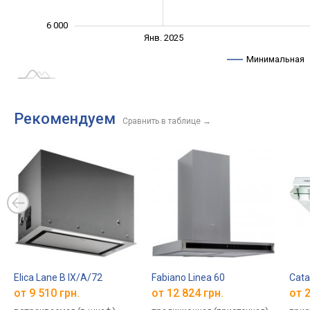
6 000
Янв. 2027
Июль
Апр.
Апр.
Окт.
Окт.
Янв. 2025
L
Минимальная
Рекомендуем
Сравнить в таблице
→
Elica Lane B IX/A/72
Fabiano Linea 60
Cata
от 9 510 грн.
от 12 824 грн.
от 2