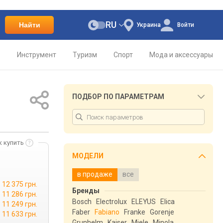
RU
Найти
Украина
Войти
о
Инструмент
Туризм
Спорт
Мода и аксессуары
ПОДБОР ПО ПАРАМЕТРАМ
к купить
МОДЕЛИ
в продаже
все
12 375 грн.
Бренды
11 286 грн.
Bosch
Electrolux
ELEYUS
Elica
11 249 грн.
Faber
Fabiano
Franke
Gorenje
11 633 грн.
Grunhelm
Kaiser
Miele
Minola