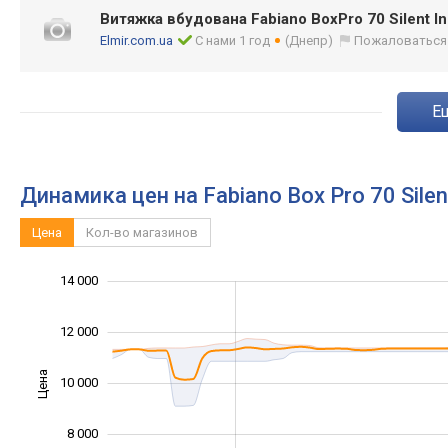
Витяжка вбудована Fabiano BoxPro 70 Silent I
Elmir.com.ua
С нами 1 год
(Днепр)
Пожаловаться
Динамика цен на Fabiano Box Pro 70 Sile
Цена
Кол-во магазинов
14 000
11 000
16 000
4 000
5 000
7 000
9 000
2 000
12 000
Цена
10 000
10 000
8 000