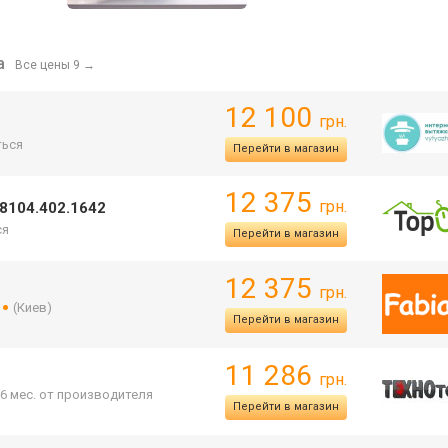
а
Все цены 9
→
12 100
грн.
ься
Перейти в магазин
12 375
грн.
 8104.402.1642
ся
Перейти в магазин
12 375
грн.
(Киев)
Перейти в магазин
11 286
грн.
36 мес. от производителя
Перейти в магазин