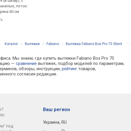
 (в шкаф), с
встраиваемая (в шкаф), с
встраиваемая (в шка
анелью, поток:
выдвижной панелью, поток:
выдвижной панелью,
ирина 60 см
на отвод 271 м³/ч, ширина
на отвод 700 м³/ч, ш
60 см
60 см
ть
сравнить
сравнить
Каталог
/
Вытяжки
/
Fabiano
/
Вытяжка Fabiano Box Pro 70 Silent
фиса. Мы знаем, где купить вытяжки Fabiano Box Pro 70
рмацию —
сравнение
вытяжек, подбор моделей по параметрам,
ерминов, обзоры, инструкции,
рейтинг
товаров,
менного согласия редакции.
Ваш регион
е?
er.
Украина
,
RU
ии" под