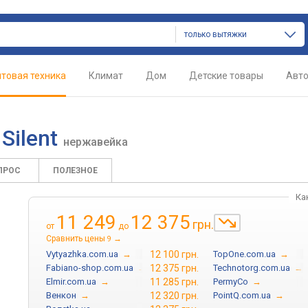
только вытяжки
товая техника
Климат
Дом
Детские товары
Авт
Silent
нержавейка
ПРОС
ПОЛЕЗНОЕ
Ка
11 249
12 375
грн.
от
до
Сравнить цены
→
9
Vytyazhka.com.ua
→
12 100 грн.
TopOne.com.ua
→
Fabiano-shop.com.ua
→
12 375 грн.
Technotorg.com.ua
→
Elmir.com.ua
→
11 285 грн.
PermyCo
→
Венкон
→
12 320 грн.
PointQ.com.ua
→