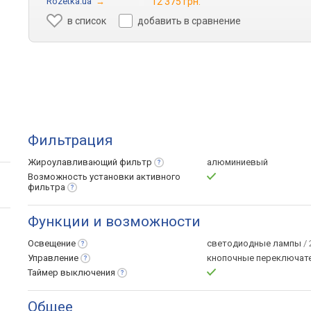
Rozetka.ua
→
12 375 грн.
в список
добавить в сравнение
Фильтрация
Жироулавливающий
фильтр
алюминиевый
Возможность установки активного
фильтра
Функции и возможности
Освещение
светодиодные лампы
/ 
Управление
кнопочные переключат
Таймер
выключения
Общее