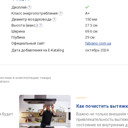
Дисплей
Класс
энергопотребления
A+
Диаметр
воздуховода
150 мм
Высота
(макс.)
27.5 см
Ширина
69.6 см
Глубина
29 см
Официальный сайт
fabiano.com.ua
Дата добавления на E-Katalog
октябрь 2024
ристики и комплектацию товара
biano.
Как почистить вытяжк
я будет
Важно не только внешняя 
привлекательность вытяжк
состояние ее внутренних 