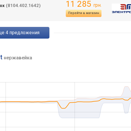
11 285
грн.
nox
(8104.402.1642)
Перейти в магазин
eще
4
предложения
nt
нержавейка