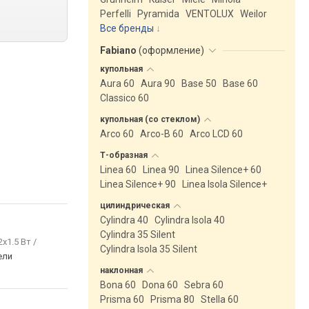
Perfelli
Pyramida
VENTOLUX
Weilor
Все бренды
Fabiano
(
оформление
)
купольная
Aura 60
Aura 90
Base 50
Base 60
Classico 60
купольная (со
стеклом)
Arco 60
Arco-B 60
Arco LCD 60
Т-образная
Linea 60
Linea 90
Linea Silence+ 60
Linea Silence+ 90
Linea Isola Silence+
цилиндрическая
Cylindra 40
Cylindra Isola 40
Cylindra 35 Silent
2x1.5 Вт /
Cylindra Isola 35 Silent
ели
наклонная
Bona 60
Dona 60
Sebra 60
Prisma 60
Prisma 80
Stella 60