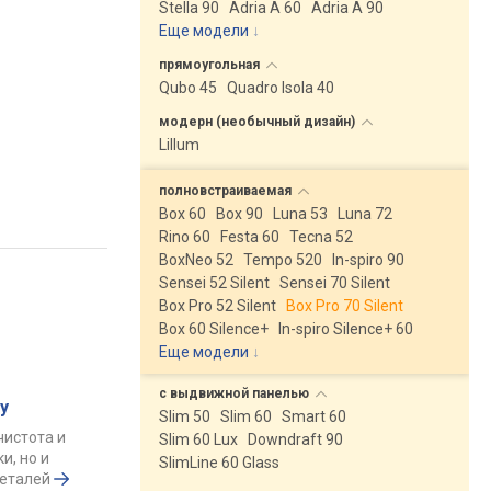
Stella 90
Adria A 60
Adria A 90
Еще модели
↓
прямоугольная
Qubo 45
Quadro Isola 40
модерн (необычный
дизайн)
Lillum
полновстраиваемая
Box 60
Box 90
Luna 53
Luna 72
Rino 60
Festa 60
Tecna 52
BoxNeo 52
Tempo 520
In-spiro 90
Sensei 52 Silent
Sensei 70 Silent
Box Pro 52 Silent
Box Pro 70 Silent
Box 60 Silence+
In-spiro Silence+ 60
Еще модели
↓
с выдвижной
панелью
у
Slim 50
Slim 60
Smart 60
чистота и
Slim 60 Lux
Downdraft 90
и, но и
SlimLine 60 Glass
деталей