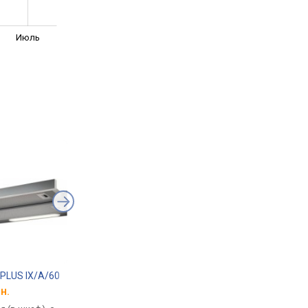
Июль
14 PLUS IX/A/60
Whirlpool AKR 6390/1 IX
Pyramida ATH 60 70
н.
от 4 024 грн.
от 4 098 грн.