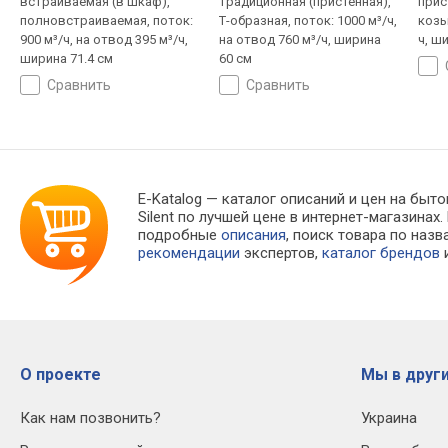
встраиваемая (в шкаф),
традиционная (пристенная),
прис
полновстраиваемая, поток:
Т-образная, поток: 1000 м³/ч,
козы
900 м³/ч, на отвод 395 м³/ч,
на отвод 760 м³/ч, ширина
ч, ш
ширина 71.4 см
60 см
сравнить
сравнить
E-Katalog
— каталог описаний и цен на быто
Silent по лучшей цене в интернет-магазин
подробные
описания
, поиск товара по наз
рекомендации
экспертов,
каталог брендов
и
О проекте
Мы в други
Как нам позвонить?
Украина