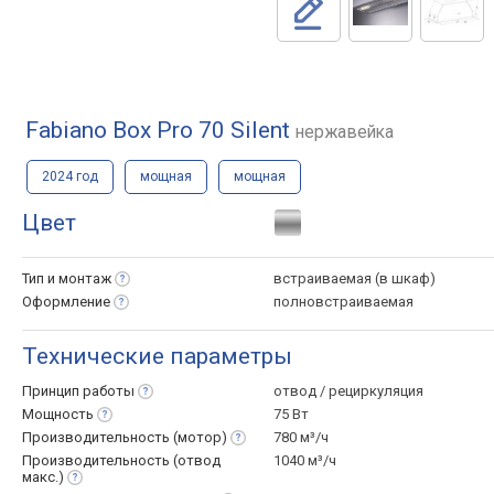
Fabiano Box Pro 70 Silent
нержавейка
2024 год
мощная
мощная
Цвет
Тип и
монтаж
встраиваемая (в шкаф)
Оформление
полновстраиваемая
Технические параметры
Принцип
работы
отвод / рециркуляция
Мощность
75 Вт
Производительность
(мотор)
780 м³/ч
Производительность (отвод
1040 м³/ч
макс.)