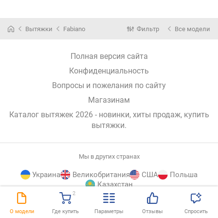
Вытяжки
Fabiano
Фильтр
Все модели
Полная версия сайта
Конфиденциальность
Вопросы и пожелания по сайту
Магазинам
Каталог вытяжек 2026 - новинки, хиты продаж,
купить
вытяжки
.
Мы в других странах
Украина
Великобритания
США
Польша
Казахстан
2
E-
© E-Katalog, 2026
НАВЕРХ
О модели
Где купить
Параметры
Отзывы
Спросить
Katalog