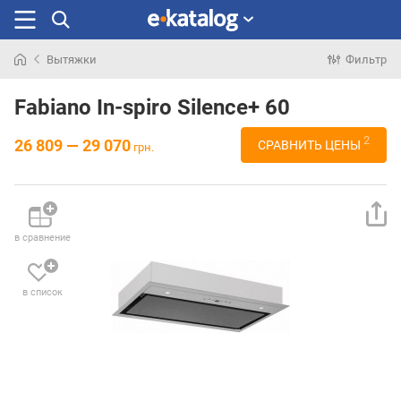
Вытяжки
Фильтр
Искали
раньше
Fabiano In-spiro Silence+ 60
2
26 809 — 29 070
СРАВНИТЬ ЦЕНЫ
грн.
в сравнение
в список