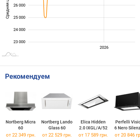
Средняя цена
26 000
23 000
25 000
24 000
23 000
2024
2025
2028
2026
L
Рекомендуем
Nortberg Micra
Nortberg Lando
Elica Hidden
Perfelli Visi
60
Glass 60
2.0 IXGL/A/52
6 Nero Silen
от 22 349 грн.
от 22 529 грн.
от 17 589 грн.
от 20 846 гр