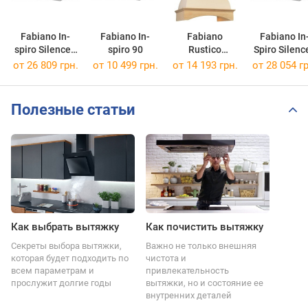
Fabiano In-
Fabiano In-
Fabiano
Fabiano In
spiro Silence+
spiro 90
Rustico
Spiro Silenc
60
Silence+ 60
90
от 26 809 грн.
от 10 499 грн.
от 14 193 грн.
от 28 054 гр
Полезные статьи
Как выбрать вытяжку
Как почистить вытяжку
Секреты выбора вытяжки,
Важно не только внешняя
которая будет подходить по
чистота и
всем параметрам и
привлекательность
прослужит долгие годы
вытяжки, но и состояние ее
внутренних деталей