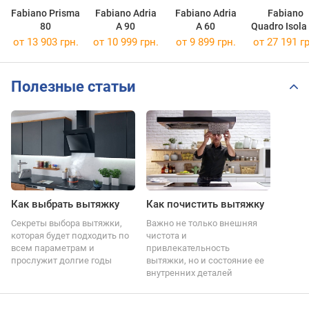
Fabiano Prisma
Fabiano Adria
Fabiano Adria
Fabiano
80
A 90
A 60
Quadro Isola
от 13 903 грн.
от 10 999 грн.
от 9 899 грн.
от 27 191 гр
Полезные статьи
Как выбрать вытяжку
Как почистить вытяжку
Секреты выбора вытяжки,
Важно не только внешняя
которая будет подходить по
чистота и
всем параметрам и
привлекательность
прослужит долгие годы
вытяжки, но и состояние ее
внутренних деталей