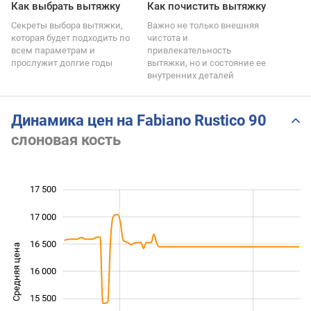
Как выбрать вытяжку
Как почистить вытяжку
Секреты выбора вытяжки,
Важно не только внешняя
которая будет подходить по
чистота и
всем параметрам и
привлекательность
прослужит долгие годы
вытяжки, но и состояние ее
внутренних деталей
Динамика цен на Fabiano Rustico 90
слоновая кость
17 500
 500
 000
 000
17 000
16 500
Средняя цена
16 000
14 500
15 500