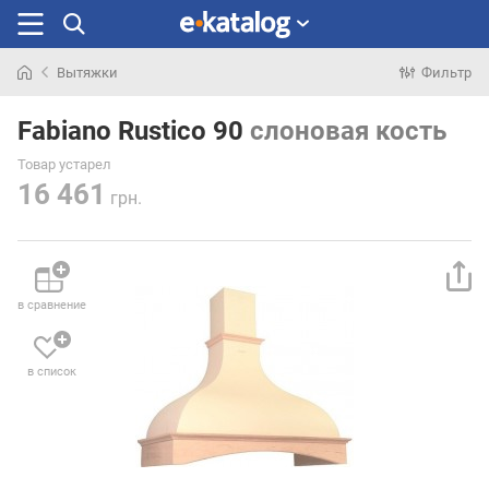
Вытяжки
Фильтр
Искали
раньше
Fabiano Rustico 90
слоновая кость
Товар устарел
16 461
грн.
в сравнение
в список