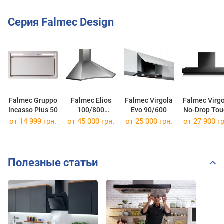
Серия Falmec Design
Falmec Gruppo
Falmec Elios
Falmec Virgola
Falmec Virg
Incasso Plus 50
100/800
Evo 90/600
No-Drop Tou
Angolo
60
от 14 999 грн.
от 45 000 грн.
от 25 000 грн.
от 27 900 гр
Полезные статьи