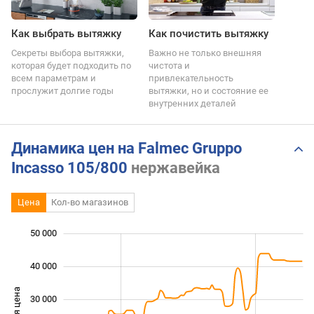
Как выбрать вытяжку
Как почистить вытяжку
Секреты выбора вытяжки,
Важно не только внешняя
которая будет подходить по
чистота и
всем параметрам и
привлекательность
прослужит долгие годы
вытяжки, но и состояние ее
внутренних деталей
Динамика цен на Falmec Gruppo
Incasso 105/800
нержавейка
Цена
Кол-во магазинов
50 000
 000
 000
 000
40 000
30 000