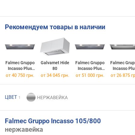
Рекомендуем товары в наличии
Falmec Gruppo
Galvamet Hide
Falmec Gruppo
Falmec Grup
Incasso Plus
80
Incasso Plus
Incasso Plu
NRS 50/800
NRS 70/800
Green Tec
от 40 750 грн.
от 34 045 грн.
от 51 000 грн.
от 26 875 гр
70/800
ЦВЕТ
1
Falmec Gruppo Incasso 105/800
нержавейка