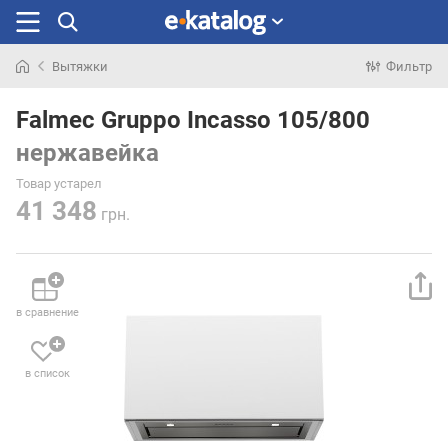
Вытяжки
Фильтр
Искали
раньше
Falmec Gruppo Incasso 105/800
нержавейка
Товар устарел
41 348
грн.
в сравнение
в список