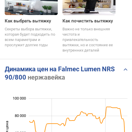
Как выбрать вытяжку
Как почистить вытяжку
Секреты выбора вытяжки,
Важно не только внешняя
которая будет подходить по
чистота и
всем параметрам и
привлекательность
прослужит долгие годы
вытяжки, но и состояние ее
внутренних деталей
Динамика цен на Falmec Lumen NRS
90/800
нержавейка
 000
 000
 000
 000
 000
0
100 000
80 000