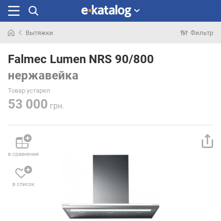
Вытяжки
Фильтр
Искали
раньше
Falmec Lumen NRS 90/800
нержавейка
Товар устарел
53 000
грн.
в сравнение
в список