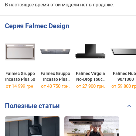
В настоящее время этой модели нет в продаже.
Серия Falmec Design
Falmec Gruppo
Falmec Gruppo
Falmec Virgola
Falmec Nu
Incasso Plus 50
Incasso Plus
No-Drop Touch
90/1300
NRS 50/800
60
от 14 999 грн.
от 40 750 грн.
от 27 900 грн.
от 59 800 гр
Полезные статьи