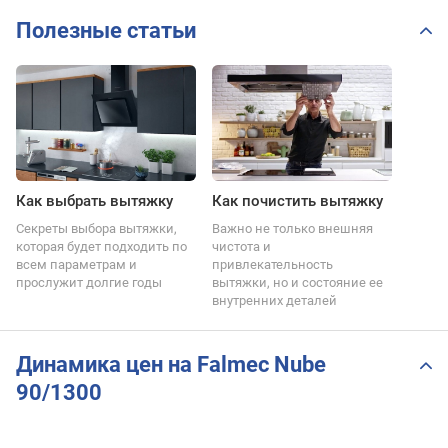
Полезные статьи
Как выбрать вытяжку
Как почистить вытяжку
Секреты выбора вытяжки,
Важно не только внешняя
которая будет подходить по
чистота и
всем параметрам и
привлекательность
прослужит долгие годы
вытяжки, но и состояние ее
внутренних деталей
Динамика цен на Falmec Nube
90/1300