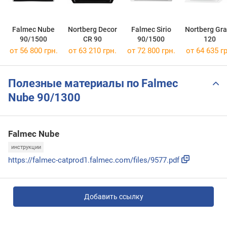
Falmec Nube
Nortberg Decor
Falmec Sirio
Nortberg Gr
90/1500
CR 90
90/1500
120
от 56 800 грн.
от 63 210 грн.
от 72 800 грн.
от 64 635 гр
Полезные материалы по Falmec
Nube 90/1300
Falmec Nube
инструкции
https://falmec-catprod1.falmec.com/files/9577.pdf
Добавить ссылку