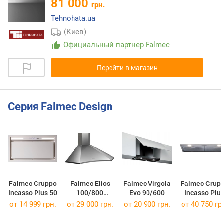
81 000
грн.
Tehnohata.ua
(Киев)
Официальный партнер Falmec
Перейти в магазин
Серия Falmec Design
Falmec Gruppo
Falmec Elios
Falmec Virgola
Falmec Grup
Incasso Plus 50
100/800
Evo 90/600
Incasso Plu
Angolo
NRS 50/80
от 14 999 грн.
от 29 000 грн.
от 20 900 грн.
от 40 750 гр