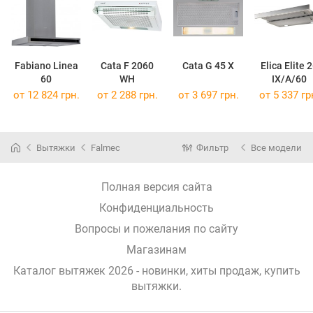
Fabiano Linea
Cata F 2060
Cata G 45 X
Elica Elite 
60
WH
IX/A/60
от 12 824 грн.
от 2 288 грн.
от 3 697 грн.
от 5 337 гр
Вытяжки
Falmec
Фильтр
Все модели
Полная версия сайта
Конфиденциальность
Вопросы и пожелания по сайту
Магазинам
Каталог вытяжек 2026 - новинки, хиты продаж,
купить
вытяжки
.