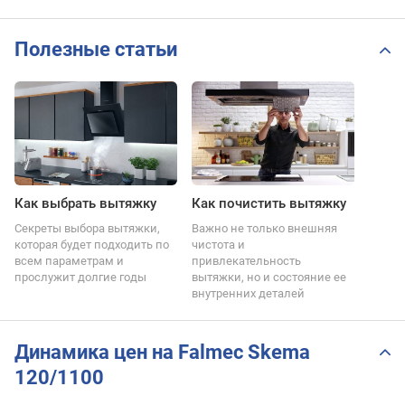
Полезные статьи
Как выбрать вытяжку
Как почистить вытяжку
Секреты выбора вытяжки,
Важно не только внешняя
которая будет подходить по
чистота и
всем параметрам и
привлекательность
прослужит долгие годы
вытяжки, но и состояние ее
внутренних деталей
Динамика цен на Falmec Skema
120/1100