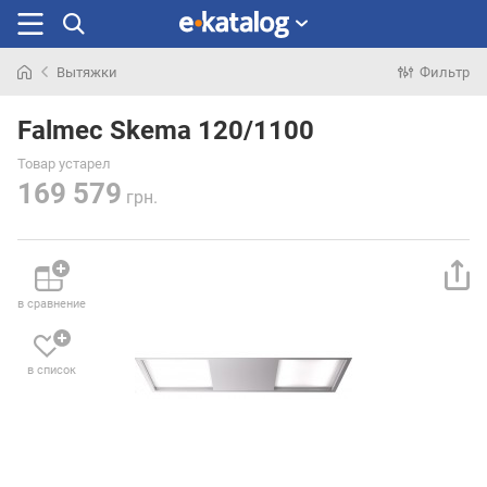
Вытяжки
Фильтр
Искали
раньше
Falmec Skema 120/1100
Товар устарел
169 579
грн.
в сравнение
в список