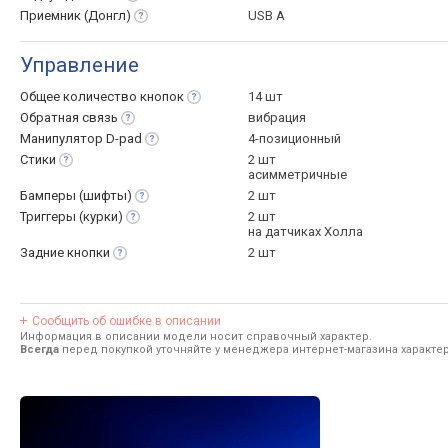
Приемник
(Донгл)
USB A
Управление
Общее количество
кнопок
14 шт
Обратная
связь
вибрация
Манипулятор
D-pad
4-позиционный
Стики
2 шт
асимметричные
Бамперы
(шифты)
2 шт
Триггеры
(курки)
2 шт
на датчиках Холла
Задние
кнопки
2 шт
Сообщить об ошибке в описании
Информация в описании модели носит справочный характер.
Всегда
перед покупкой уточняйте у менеджера интернет-магазина характе