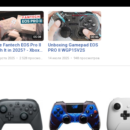
he Fantech EOS Pro II
Unboxing Gamepad EOS
h It in 2025? - Xbox
PRO II WGP15V2S
epass & Nintendo
густа 2025
2 528 просмотров
14 июля 2025
948 просмотров
ch