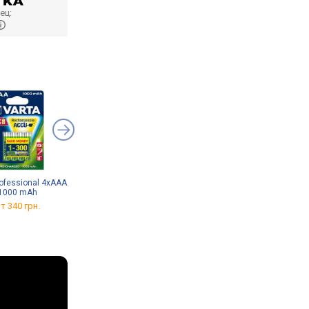
ец:
rofessional 4xAAA
Toshiba 2xAA 2600 mAh
Videx 10xAG3
1000 mAh
от 208 грн.
от 41 грн.
т 340 грн.