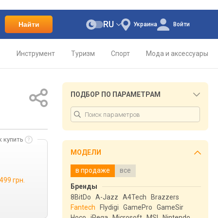
RU
Найти
Украина
Войти
о
Инструмент
Туризм
Спорт
Мода и аксессуары
ПОДБОР ПО ПАРАМЕТРАМ
к купить
МОДЕЛИ
в продаже
все
 499 грн.
Бренды
8BitDo
A-Jazz
A4Tech
Brazzers
Fantech
Flydigi
GamePro
GameSir
Hoco
iPega
Microsoft
MSI
Nintendo