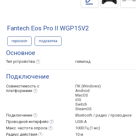
Fantech Eos Pro II WGP15V2
гироскоп
подсветка
Основное
Тип
устройства
геймпад
Подключение
Совместимость с
ПК (Windows)
платформами
Android
MacOS
iOS
Switch
SteamOS
Подключение
Bluetooth / радио / проводное
Проводной
интерфейс
USB-A
Макс. частота
опроса
1000 Гц (1 мс)
Радиус
действия
10 м