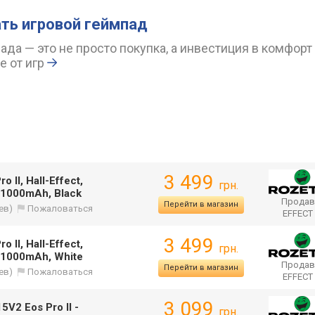
ть игровой геймпад
да — это не просто покупка, а инвестиция в комфорт
 от игр
3 499
II, Hall-Effect,
грн.
 1000mAh, Black
Продав
Перейти в магазин
ев)
Пожаловаться
EFFECT
3 499
II, Hall-Effect,
грн.
 1000mAh, White
Продав
Перейти в магазин
ев)
Пожаловаться
EFFECT
3 099
V2 Eos Pro II -
грн.