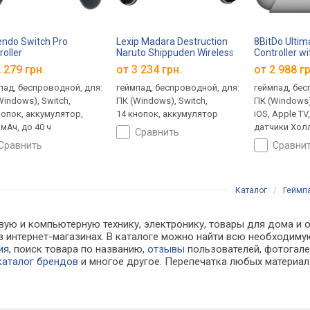
endo Switch Pro
Lexip Madara Destruction
8BitDo Ultim
roller
Naruto Shippuden Wireless
Controller w
Controller
Dock
 279 грн.
от 3 234 грн.
от 2 988 гр
пад, беспроводной, для:
геймпад, беспроводной, для:
геймпад, бес
Windows), Switch,
ПК (Windows), Switch,
ПК (Windows)
нопок, аккумулятор,
14 кнопок, аккумулятор
iOS, Apple TV
 мАч, до 40 ч
датчики Хол
сравнить
аккумулятор,
сравнить
сравни
15 ч
Каталог
/
Геймп
вую и компьютерную технику, электронику, товары для дома и 
е в интернет-магазинах. В каталоге можно найти всю необход
ия
, поиск товара по названию,
отзывы
пользователей, фотогалер
каталог брендов
и многое другое. Перепечатка любых материал