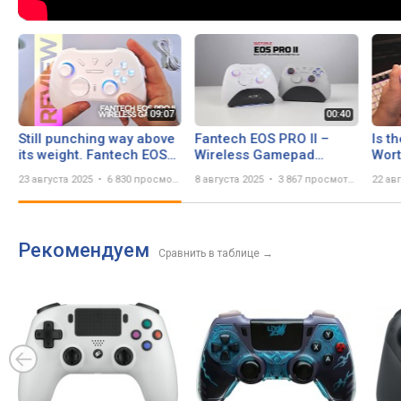
Still punching way above
Fantech EOS PRO II –
Is t
its weight. Fantech EOS
Wireless Gamepad
Wort
Pro II
Unboxing & First Look
Gam
23 августа 2025
6 830 просмотров
8 августа 2025
3 867 просмотров
22 ав
Swit
Рекомендуем
Сравнить в таблице
→