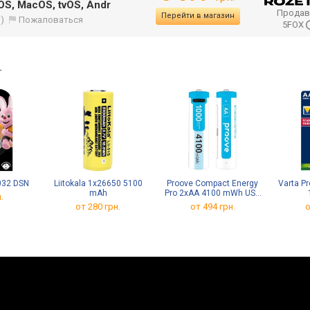
OS, MacOS, tvOS, Andr
Продав
Перейти в магазин
)
Пожаловаться
5FOX
→
032 DSN
Liitokala 1x26650 5100
Proove Compact Energy
Varta P
mAh
Pro 2xAA 4100 mWh USB
.
Type-C
от 280 грн.
от 494 грн.
о