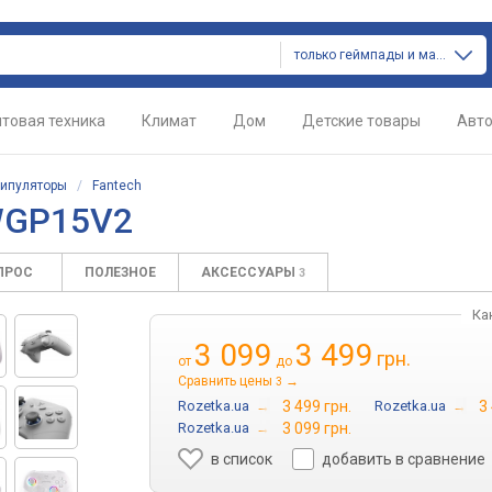
только геймпады и манипуляторы
товая техника
Климат
Дом
Детские товары
Авт
ипуляторы
/
Fantech
 WGP15V2
ПРОС
ПОЛЕЗНОЕ
АКСЕССУАРЫ
3
Ка
3 099
3 499
грн.
от
до
Сравнить цены
→
3
Rozetka.ua
→
3 499 грн.
Rozetka.ua
→
3
Rozetka.ua
→
3 099 грн.
в список
добавить в сравнение