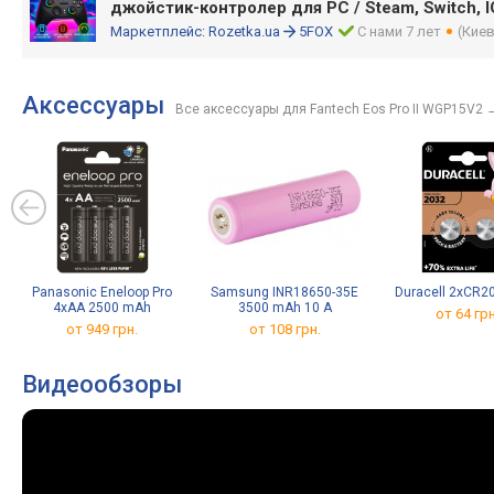
джойстик-контролер для PC / Steam, Switch, I
Маркетплейс:
Rozetka.ua
5FOX
С нами 7 лет
(Киев
Аксессуары
Все аксессуары для Fantech Eos Pro II WGP15V2
Panasonic Eneloop Pro
Samsung INR18650-35E
Duracell 2xCR2
4xAA 2500 mAh
3500 mAh 10 A
от 64 грн
от 949 грн.
от 108 грн.
Видеообзоры