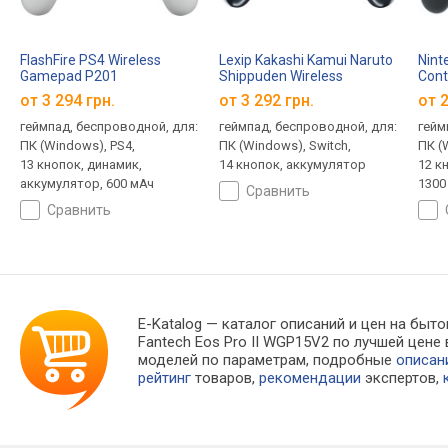
FlashFire PS4 Wireless
Lexip Kakashi Kamui Naruto
Nint
Gamepad P201
Shippuden Wireless
Cont
Controller
от 3 294 грн.
от 3 292 грн.
от 2
геймпад, беспроводной, для:
геймпад, беспроводной, для:
гейм
ПК (Windows), PS4,
ПК (Windows), Switch,
ПК (
13 кнопок, динамик,
14 кнопок, аккумулятор
12 к
аккумулятор, 600 мАч
1300
сравнить
сравнить
E-Katalog
— каталог описаний и цен на быто
Fantech Eos Pro II WGP15V2 по лучшей цен
моделей по параметрам, подробные
описан
рейтинг
товаров,
рекомендации
экспертов,