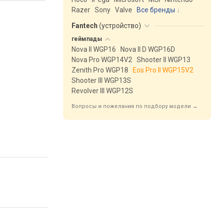
Razer
Sony
Valve
Все бренды
Fantech
(
устройство
)
геймпады
Nova II WGP16
Nova II D WGP16D
Nova Pro WGP14V2
Shooter II WGP13
Zenith Pro WGP18
Eos Pro II WGP15V2
Shooter III WGP13S
Revolver III WGP12S
Вопросы и пожелания по подбору модели →