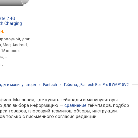
ate 2.4G
Sony DualSense Chroma
Sony DualSense
ith Charging
н.
от 2 949 грн.
от 2 799 грн.
проводной, для:
геймпад, беспроводной, для:
геймпад, беспроводн
, Mac, Android,
ПК (Windows), Mac, PS3, PS5,
ПК (Windows), Mac, PS
, 15 кнопок,
Android, iOS, 11 кнопок,
Android, iOS, 11 кнопо
ла,
динамик, гироскоп,
динамик, гироскоп,
 480 мАч, до
подсветка, аккумулятор,
подсветка, аккумуля
ть
сравнить
сравнить
1560 мАч, до 8 ч
1560 мАч, до 8 ч
ады и манипуляторы
/
Fantech
/
Геймпад Fantech Eos Pro II WGP15V2
офиса. Мы знаем, где купить геймпады и манипуляторы
имую для выбора информацию —
сравнение
геймпадов, подбор
еи товаров, глоссарий терминов, обзоры, инструкции,
ов только с письменного согласия редакции.