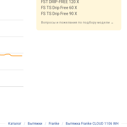
FST DRIP-FREE 120 X
FS TS Drip Free 60 X
FS TS Drip Free 90 X
Вопросы и пожелания по подбору модели →
Каталог
/
Вытяжки
/
Franke
/
Вытяжка Franke CLOUD 1106 WH