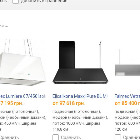
исок
добавить в сравнение
ke
→
ec Lumiere 67/450 Isola
Elica Ikona Maxxi Pure BL MAT/F/120
Falmec Vetra
7 195 грн.
от 97 618 грн.
от 85 400 
есная (потолочная),
подвесная (потолочная),
подвесная (
рн (необычный дизайн),
модерн (необычный дизайн),
модерн (нео
к: 450 м³/ч, ширина
поток: 1000 м³/ч, ширина
поток: 600 м
м
119.8 см
120 см
сравнить
сравнить
сравни