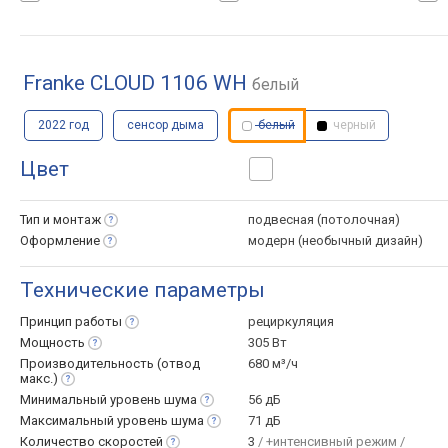
Franke CLOUD 1106 WH
белый
2022 год
сенсор дыма
белый
черный
Цвет
Тип и
монтаж
подвесная (потолочная)
Оформление
модерн (необычный дизайн)
Технические параметры
Принцип
работы
рециркуляция
Мощность
305 Вт
Производительность (отвод
680 м³/ч
макс.)
Минимальный уровень
шума
56 дБ
Максимальный уровень
шума
71 дБ
Количество
скоростей
3
/ +интенсивный режим /