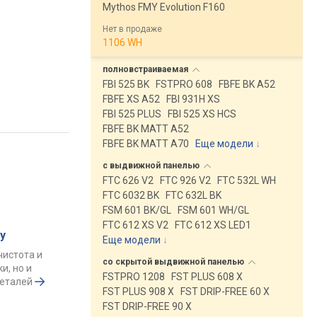
Mythos FMY Evolution F160
Нет в продаже
1106 WH
полновстраиваемая
FBI 525 BK
FSTPRO 608
FBFE BK A52
FBFE XS A52
FBI 931H XS
FBI 525 PLUS
FBI 525 XS HCS
FBFE BK MATT A52
FBFE BK MATT A70
Еще модели
↓
с выдвижной
панелью
FTC 626 V2
FTC 926 V2
FTC 532L WH
FTC 6032 BK
FTC 632L BK
FSM 601 BK/GL
FSM 601 WH/GL
FTC 612 XS V2
FTC 612 XS LED1
у
Еще модели
↓
чистота и
со скрытой выдвижной
панелью
и, но и
FSTPRO 1208
FST PLUS 608 X
деталей
FST PLUS 908 X
FST DRIP-FREE 60 X
FST DRIP-FREE 90 X