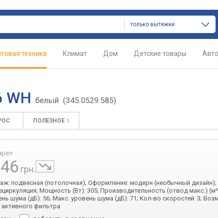
только вытяжки
товая техника
Климат
Дом
Детские товары
Авт
06 WH
белый
(345.0529.585)
РОС
ПОЛЕЗНОЕ
1
арел
846
грн.
таж: подвесная (потолочная); Оформление: модерн (необычный дизайн);
ециркуляция; Мощность (Вт): 305; Производительность (отвод макс.) (м³/
нь шума (дБ): 56; Макс. уровень шума (дБ): 71; Кол-во скоростей: 3; Во
 активного фильтра