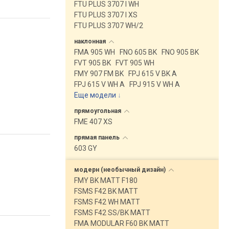
FTU PLUS 3707 I WH
FTU PLUS 3707 I XS
FTU PLUS 3707 WH/2
наклонная
FMA 905 WH
FNO 605 BK
FNO 905 BK
FVT 905 BK
FVT 905 WH
FMY 907 FM BK
FPJ 615 V BK A
FPJ 615 V WH A
FPJ 915 V WH A
Еще модели
↓
прямоугольная
FME 407 XS
прямая
панель
603 GY
модерн (необычный
дизайн)
FMY BK MATT F180
FSMS F42 BK MATT
FSMS F42 WH MATT
FSMS F42 SS/BK MATT
FMA MODULAR F60 BK MATT