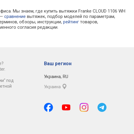
офиса. Мы знаем, где купить вытяжки Franke CLOUD 1106 WH
 —
сравнение
вытяжек, подбор моделей по параметрам,
ерминов, обзоры, инструкции,
рейтинг
товаров,
менного согласия редакции.
Ваш регион
е?
er.
Украина
,
RU
ии" под
ретной
Украина