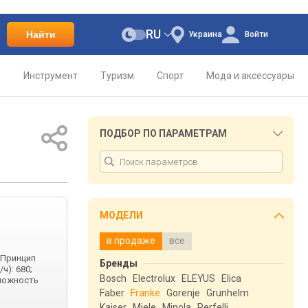
RU
Найти
Украина
Войти
о
Инструмент
Туризм
Спорт
Мода и аксессуары
ПОДБОР ПО ПАРАМЕТРАМ
МОДЕЛИ
в продаже
все
 Принцип
Бренды
ч): 680;
Bosch
Electrolux
ELEYUS
Elica
зможность
Faber
Franke
Gorenje
Grunhelm
Kaiser
Miele
Minola
Perfelli