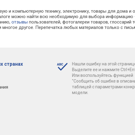
вую и компьютерную технику, электронику, товары для дома и 
каталоге можно найти всю необходимую для выбора информацию
ванию,
отзывы
пользователей, фотогалереи товаров, глоссарий т
 многое другое. Перепечатка любых материалов только с пись
х странах
Нашли ошибку на этой страниц
Выделите ее и нажмите Ctrl+Ent
Или воспользуйтесь функцией
"Сообщить об ошибке в описан
ания
таблицей с параметрами конк
модели.