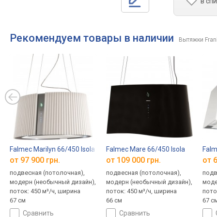
в сп
Рекомендуем товары в наличии
Вытяжки Fran
Falmec Marilyn 66/450 Isola
Falmec Mare 66/450 Isola
Falm
от 97 900 грн.
от 109 000 грн.
от 6
подвесная (потолочная),
подвесная (потолочная),
подв
модерн (необычный дизайн),
модерн (необычный дизайн),
моде
поток: 450 м³/ч, ширина
поток: 450 м³/ч, ширина
пото
67 см
66 см
67 с
сравнить
сравнить