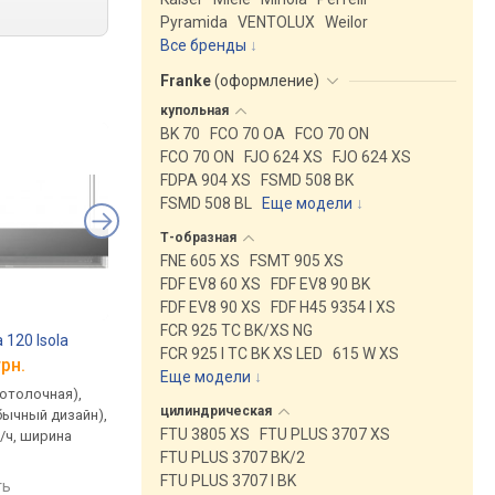
Pyramida
VENTOLUX
Weilor
Все бренды
Franke
(
оформление
)
купольная
BK 70
FCO 70 OA
FCO 70 ON
FCO 70 ON
FJO 624 XS
FJO 624 XS
FDPA 904 XS
FSMD 508 BK
FSMD 508 BL
Еще модели
↓
Т-образная
FNE 605 XS
FSMT 905 XS
FDF EV8 60 XS
FDF EV8 90 BK
FDF EV8 90 XS
FDF H45 9354 I XS
FCR 925 TC BK/XS NG
 120 Isola
Falmec Light 120/500 Isola
Falmec Light 180/500
FCR 925 I TC BK XS LED
615 W XS
грн.
от 93 900 грн.
от 92 900 грн.
Еще модели
↓
потолочная),
подвесная (потолочная),
подвесная (потолочн
цилиндрическая
бычный дизайн),
модерн (необычный дизайн),
модерн (необычный д
FTU 3805 XS
FTU PLUS 3707 XS
³/ч, ширина
поток: 500 м³/ч, ширина
поток: 500 м³/ч, шир
FTU PLUS 3707 BK/2
123.1 см
183.1 см
FTU PLUS 3707 I BK
ть
сравнить
сравнить