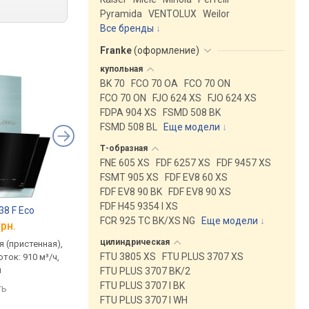
Pyramida
VENTOLUX
Weilor
Все бренды
Franke
(
оформление
)
купольная
BK 70
FCO 70 OA
FCO 70 ON
FCO 70 ON
FJO 624 XS
FJO 624 XS
FDPA 904 XS
FSMD 508 BK
FSMD 508 BL
Еще модели
↓
Т-образная
FNE 605 XS
FDF 6257 XS
FDF 9457 XS
FSMT 905 XS
FDF EV8 60 XS
FDF EV8 90 BK
FDF EV8 90 XS
FDF H45 9354 I XS
38 F Eco
Fabiano Costa Silence+ 90
Teka DLV 98660 LB 
FCR 925 TC BK/XS NG
Еще модели
↓
грн.
от 26 752 грн.
от 27 566 грн.
цилиндрическая
 (пристенная),
традиционная (пристенная),
традиционная (прист
FTU 3805 XS
FTU PLUS 3707 XS
ток: 910 м³/ч,
наклонная, поток: 620 м³/ч,
наклонная, поток: 720
м
ширина 89.8 см
ширина 90 см
FTU PLUS 3707 BK/2
FTU PLUS 3707 I BK
ть
сравнить
сравнить
FTU PLUS 3707 I WH