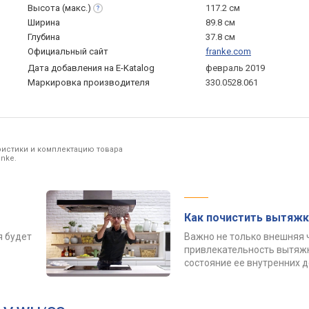
Высота
(макс.)
117.2 см
Ширина
89.8 см
Глубина
37.8 см
Официальный сайт
franke.com
Дата добавления на E-Katalog
февраль 2019
Маркировка производителя
330.0528.061
ристики и комплектацию товара
nke.
Как почистить вытяжк
я будет
Важно не только внешняя 
привлекательность вытяжк
состояние ее внутренних 