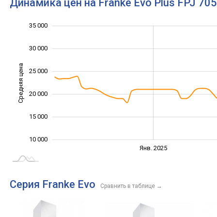
Динамика цен на Franke Evo Plus FPJ 70
35 000
40 000
5 000
0
30 000
Средняя цена
25 000
10 000
20 000
15 000
10 000
Июль
Июль
Апр.
Апр.
Окт.
Окт.
Янв. 2025
L
Серия Franke Evo
Сравнить в таблице
→