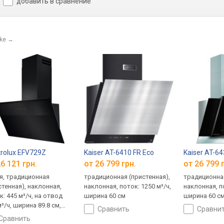
добавить в сравнение
ke
→
trolux EFV729Z
Kaiser AT-6410 FR Eco
Kaiser AT-64
6 121 грн.
от 26 799 грн.
от 26 799 
я, традиционная
традиционная (пристенная),
традиционная
стенная), наклонная,
наклонная, поток: 1250 м³/ч,
наклонная, по
к: 445 м³/ч, на отвод
ширина 60 см
ширина 60 с
³/ч, ширина 89.8 см,
сравнить
сравни
матическое управление
сравнить