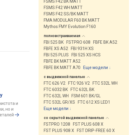
FSMS F42 BK MATT
FSMS F42 WH MATT
FSMS F42 SS/BK MATT
FMA MODULAR F60 BK MATT
Mythos FMY Evolution F160
полновстраиваемая
FBI 525 BK
FSTPRO 608
FBFE BK A52
FBFE XS A52
FBI 931H XS
FBI 525 PLUS
FBI 525 XS HCS
FBFE BK MATT A52
FBFE BK MATT A70
Еще модели
↓
с выдвижной
панелью
FTC 626 V2
FTC 926 V2
FTC 532L WH
FTC 6032 BK
FTC 632L BK
у
FTC 632L WH
FSM 601 BK/GL
FTC 532L GR/XS
FTC 612 XS LED1
чистота и
Еще модели
↓
и, но и
деталей
со скрытой выдвижной
панелью
FSTPRO 1208
FST PLUS 608 X
FST PLUS 908 X
FST DRIP-FREE 60 X