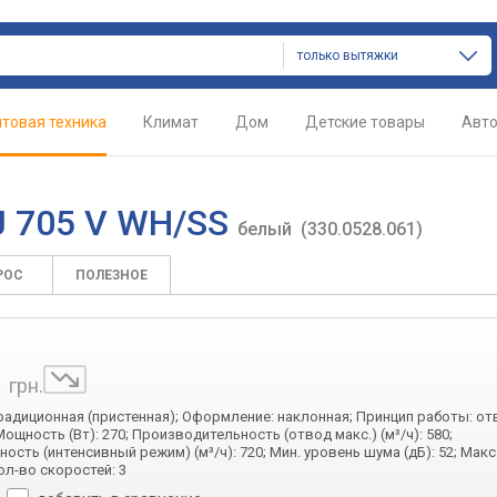
только вытяжки
товая техника
Климат
Дом
Детские товары
Авт
J 705 V WH/SS
белый
(330.0528.061)
РОС
ПОЛЕЗНОЕ
1
грн.
традиционная (пристенная); Оформление: наклонная; Принцип работы: от
ощность (Вт): 270; Производительность (отвод макс.) (м³/ч): 580;
сть (интенсивный режим) (м³/ч): 720; Мин. уровень шума (дБ): 52; Макс
Кол-во скоростей: 3