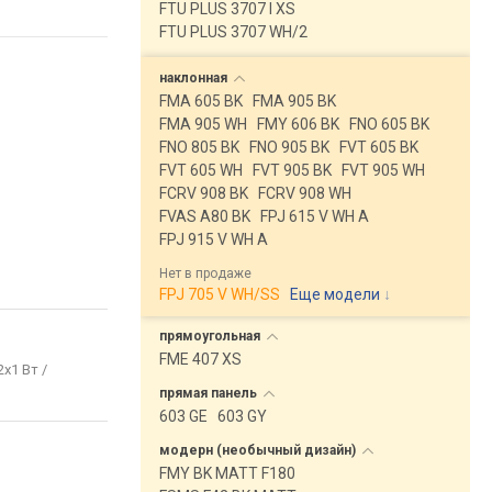
FTU PLUS 3707 I XS
FTU PLUS 3707 WH/2
наклонная
FMA 605 BK
FMA 905 BK
FMA 905 WH
FMY 606 BK
FNO 605 BK
FNO 805 BK
FNO 905 BK
FVT 605 BK
FVT 605 WH
FVT 905 BK
FVT 905 WH
FCRV 908 BK
FCRV 908 WH
FVAS A80 BK
FPJ 615 V WH A
FPJ 915 V WH A
Нет в продаже
FPJ 705 V WH/SS
Еще модели
↓
прямоугольная
FME 407 XS
2x1 Вт /
прямая
панель
603 GE
603 GY
модерн (необычный
дизайн)
FMY BK MATT F180