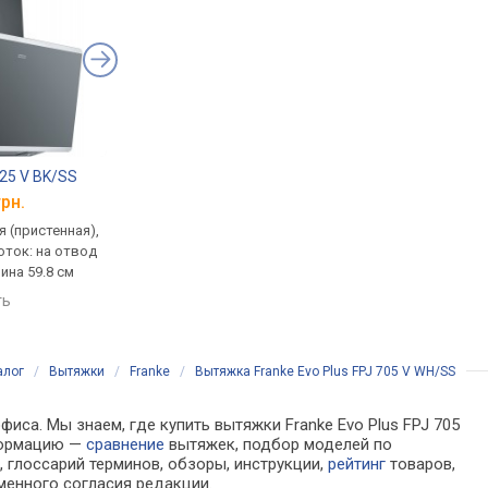
625 V BK/SS
Franke FPJ 615 V BK A
Franke FPJ 915 V BK
грн.
от 16 135 грн.
от 25 939 грн.
 (пристенная),
традиционная (пристенная),
традиционная (прист
оток: на отвод
наклонная, поток: на отвод
наклонная, поток: на
ина 59.8 см
560 м³/ч, ширина 60 см
560 м³/ч, ширина 90 
ть
сравнить
сравнить
алог
/
Вытяжки
/
Franke
/
Вытяжка Franke Evo Plus FPJ 705 V WH/SS
иса. Мы знаем, где купить вытяжки Franke Evo Plus FPJ 705
нформацию —
сравнение
вытяжек, подбор моделей по
 глоссарий терминов, обзоры, инструкции,
рейтинг
товаров,
менного согласия редакции.