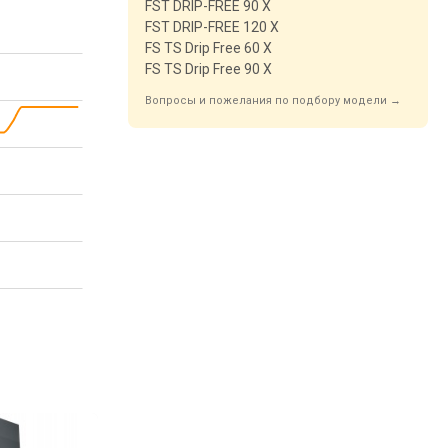
FST DRIP-FREE 90 X
FST DRIP-FREE 120 X
FS TS Drip Free 60 X
FS TS Drip Free 90 X
Вопросы и пожелания по подбору модели →