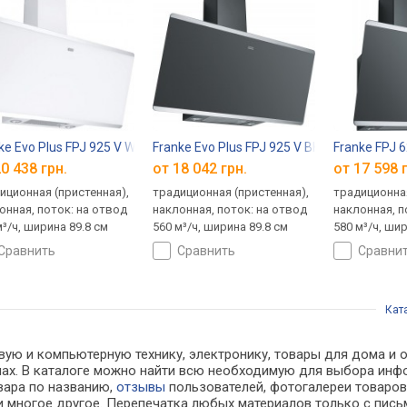
ke Evo Plus FPJ 925 V WH/SS
Franke Evo Plus FPJ 925 V BK/SS
Franke FPJ 
0 438 грн.
от 18 042 грн.
от 17 598 
иционная (пристенная),
традиционная (пристенная),
традиционная
онная, поток: на отвод
наклонная, поток: на отвод
наклонная, п
м³/ч, ширина 89.8 см
560 м³/ч, ширина 89.8 см
580 м³/ч, шир
сравнить
сравнить
сравни
Кат
ую и компьютерную технику, электронику, товары для дома и оф
инах. В каталоге можно найти всю необходимую для выбора и
овара по названию,
отзывы
пользователей, фотогалереи товаров,
 многое другое. Перепечатка любых материалов только с пись