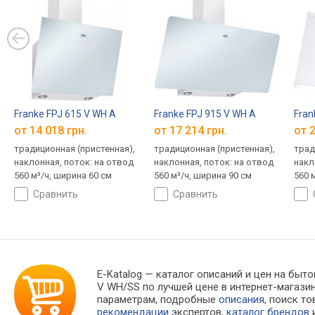
Franke FPJ 615 V WH A
Franke FPJ 915 V WH A
Fran
от 14 018 грн.
от 17 214 грн.
от 2
традиционная (пристенная),
традиционная (пристенная),
трад
наклонная, поток: на отвод
наклонная, поток: на отвод
накл
560 м³/ч, ширина 60 см
560 м³/ч, ширина 90 см
560 
сравнить
сравнить
E-Katalog
— каталог описаний и цен на бытов
V WH/SS по лучшей цене в интернет-магаз
параметрам, подробные
описания
, поиск т
рекомендации
экспертов,
каталог брендов
и