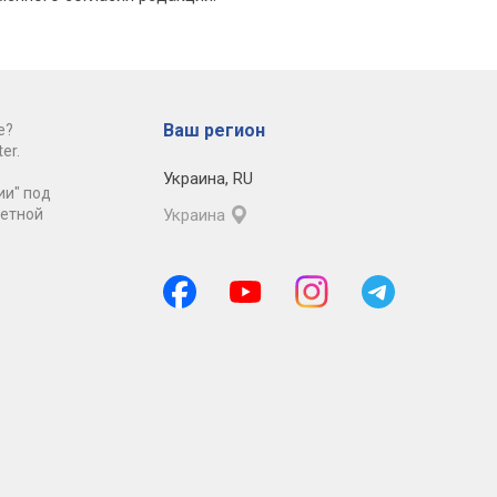
Ваш регион
е?
er.
Украина
,
RU
ии" под
ретной
Украина