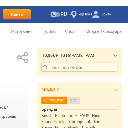
RU
Найти
Украина
Войти
о
Инструмент
Туризм
Спорт
Мода и аксессуары
ПОДБОР ПО ПАРАМЕТРАМ
МОДЕЛИ
в продаже
все
вод /
Бренды
Bosch
Electrolux
ELEYUS
Elica
. уровень
Faber
Franke
Gorenje
Interline
Kaiser
Miele
Minola
Perfelli