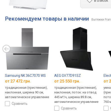
в список
Рекомендуем товары в наличии
Вытяжки Fran
Samsung NK 36C7070 WS
AEG GV77D91SZ
Elec
от 27 472 грн.
от 25 550 грн.
от 2
традиционная (пристенная),
традиционная (пристенная),
умна
наклонная, ширина 90 см,
наклонная, поток: на отвод
(при
автоматическое управление
445 м³/ч, ширина 89.8 см,
пото
автоматическое управление
760 м
сравнить
авто
сравнить