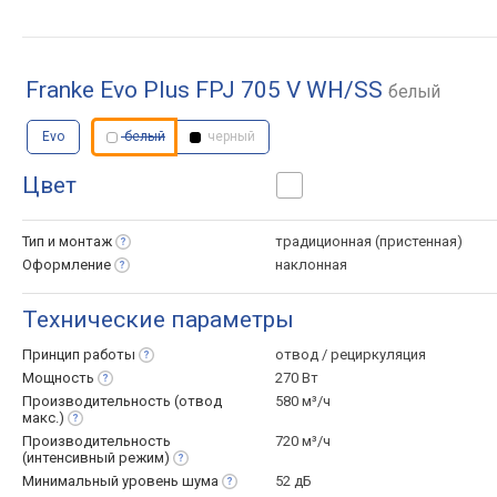
Franke Evo Plus FPJ 705 V WH/SS
белый
Evo
белый
черный
Цвет
Тип и
монтаж
традиционная (пристенная)
Оформление
наклонная
Технические параметры
Принцип
работы
отвод / рециркуляция
Мощность
270 Вт
Производительность (отвод
580 м³/ч
макс.)
Производительность
720 м³/ч
(интенсивный
режим)
Минимальный уровень
шума
52 дБ