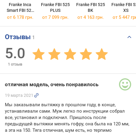
Franke Inca
Franke FBI 525
Franke FBI 525
Franke FBI 5
Smart FBI 525
PLUS
BK
XS
XS HCS
от 6 178 грн.
от 7 099 грн.
от 4 163 грн.
от 5 447 гр
Отзывы
1
5.0
1
отзыв
отличная модель, очень понравилось
19 марта 2021
Мы заказывали вытяжку в прошлом году, в конце,
устанавливали сами. Муж легко по инструкции собрал
все, установил и подключил. Пришлось после
предыдущей вытяжки менять гофру, она была на 120 мм,
а эта на 150. Тяга отличная, шум есть, но терпимо