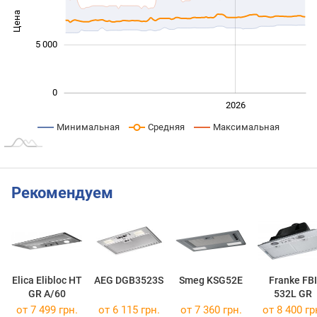
Цена
10 000
5 000
0
2024
2025
2028
2026
L
Минимальная
Средняя
Максимальная
Рекомендуем
Elica Elibloc HT
AEG DGB3523S
Smeg KSG52E
Franke FBI
GR A/60
532L GR
от 7 499 грн.
от 6 115 грн.
от 7 360 грн.
от 8 400 гр