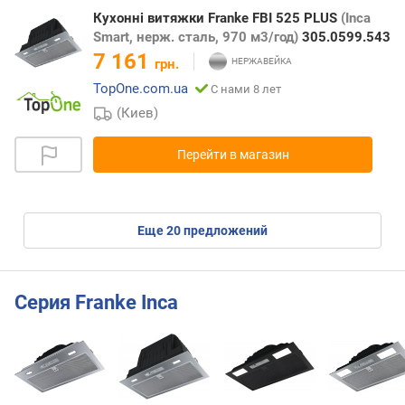
Кухонні витяжки Franke FBI 525 PLUS
(Inca
Smart, нерж. сталь, 970 м3/год)
305.0599.543
7 161
грн.
TopOne.com.ua
С нами 8 лет
(Киев)
Перейти в магазин
eще
20
предложений
Серия Franke Inca