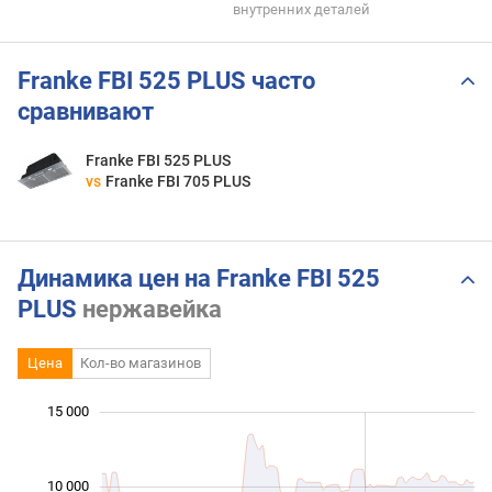
внутренних деталей
Franke FBI 525 PLUS часто
сравнивают
Franke FBI 525 PLUS
vs
Franke FBI 705 PLUS
Динамика цен на Franke FBI 525
PLUS
нержавейка
Цена
Кол-во магазинов
 000
 000
 000
 000
 000
 000
 000
 000
15 000
10 000