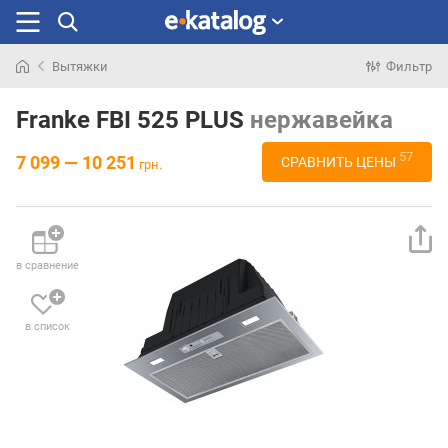
Вытяжки
Фильтр
Искали
раньше
Franke FBI 525 PLUS
нержавейка
57
7 099 — 10 251
СРАВНИТЬ ЦЕНЫ
грн.
в сравнение
в список