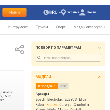
RU
Найти
Украина
Войти
о
Инструмент
Туризм
Спорт
Мода и аксессуары
ПОДБОР ПО ПАРАМЕТРАМ
МОДЕЛИ
в продаже
все
 работы:
Бренды
): 680;
Bosch
Electrolux
ELEYUS
Elica
ого
Faber
Franke
Gorenje
Grunhelm
Kaiser
Miele
Minola
Perfelli