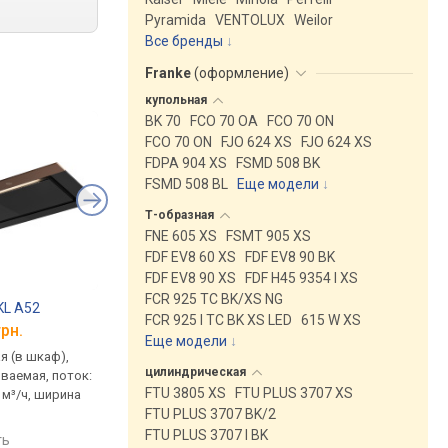
Pyramida
VENTOLUX
Weilor
Все бренды
Franke
(
оформление
)
купольная
BK 70
FCO 70 OA
FCO 70 ON
FCO 70 ON
FJO 624 XS
FJO 624 XS
FDPA 904 XS
FSMD 508 BK
FSMD 508 BL
Еще модели
↓
Т-образная
FNE 605 XS
FSMT 905 XS
FDF EV8 60 XS
FDF EV8 90 BK
FDF EV8 90 XS
FDF H45 9354 I XS
FCR 925 TC BK/XS NG
 KL A52
Elica Hidden 2.0 @ BLGL/A/52
Elica Boxin Advance
FCR 925 I TC BK XS LED
615 W XS
грн.
от 29 675 грн.
от 37 999 грн.
Еще модели
↓
я (в шкаф),
умная, встраиваемая (в
встраиваемая (в шка
цилиндрическая
ваемая, поток:
шкаф), полновстраиваемая,
полновстраиваемая,
FTU 3805 XS
FTU PLUS 3707 XS
 м³/ч, ширина
поток: на отвод 600 м³/ч,
ширина 59.4 см
FTU PLUS 3707 BK/2
ширина 51.4 см
сравнить
FTU PLUS 3707 I BK
ть
сравнить