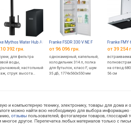
ke Mythos Water Hub All In One 160.0731.752
Franke FSDR 330 V NE F
Franke FMY 
10 392 грн.
от 96 096 грн.
от 39 254 
кухни, для фильтра
однокамерный, капельный,
встраиваема
евой воды,
холодильник 314 л, полка
полновстраи
рычажный, настольный
для бутылок, класс F, шум
на отвод 680
аж, струя: высота
35 дБ, 1774x560x550 мм
56 см
мм, глубина 222 мм,
он 5 °, Швейцария,
нтия 5 лет
вую и компьютерную технику, электронику, товары для дома и о
каталоге можно найти всю необходимую для выбора информацию
ванию,
отзывы
пользователей, фотогалереи товаров, глоссарий т
 многое другое. Перепечатка любых материалов только с пись