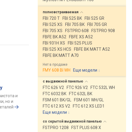
полновстраиваемая
FBI 720 T
FBI 525 BK
FBI 525 GR
FBI 525 XS
FBI 705 BK
FBI 705 GR
FBI 705 XS
FSTPRO 608
FSTPRO 908
FBFE BK A52
FBFE XS A52
FBI 931H XS
FBI 525 PLUS
FBI 525 XS HCS
FBFE BK MATT A52
FBFE BK MATT A70
Нет в продаже
FMY 608 BI WH
Еще модели
↓
с выдвижной
панелью
у
FTC 626 V2
FTC 926 V2
FTC 532L WH
FTC 6032 BK
FTC 632L BK
чистота и
FSM 601 BK/GL
FSM 601 WH/GL
и, но и
FTC 612 XS V2
FTC 612 XS LED1
деталей
Еще модели
↓
со скрытой выдвижной
панелью
FSTPRO 1208
FST PLUS 608 X