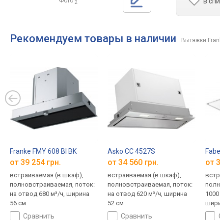
Фото
в сп
2
Рекомендуем товары в наличии
Вытяжки Fran
Franke FMY 608 BI BK
Asko CC 4527S
Fabe
от 39 254 грн.
от 34 560 грн.
от 3
встраиваемая (в шкаф),
встраиваемая (в шкаф),
встр
полновстраиваемая, поток:
полновстраиваемая, поток:
полн
на отвод 680 м³/ч, ширина
на отвод 620 м³/ч, ширина
1000 
56 см
52 см
шири
сравнить
сравнить