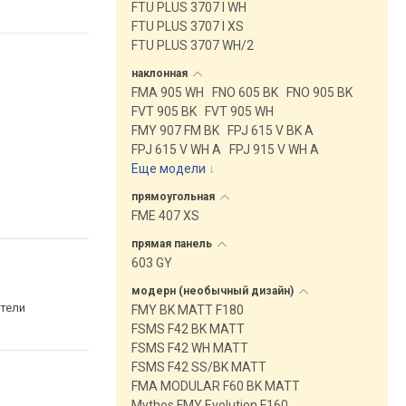
FTU PLUS 3707 I WH
FTU PLUS 3707 I XS
FTU PLUS 3707 WH/2
наклонная
FMA 905 WH
FNO 605 BK
FNO 905 BK
FVT 905 BK
FVT 905 WH
FMY 907 FM BK
FPJ 615 V BK A
FPJ 615 V WH A
FPJ 915 V WH A
Еще модели
↓
прямоугольная
FME 407 XS
прямая
панель
603 GY
модерн (необычный
дизайн)
тели
FMY BK MATT F180
FSMS F42 BK MATT
FSMS F42 WH MATT
FSMS F42 SS/BK MATT
FMA MODULAR F60 BK MATT
Mythos FMY Evolution F160