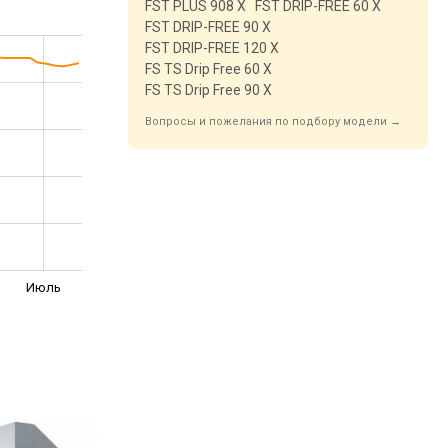
FST PLUS 908 X
FST DRIP-FREE 60 X
FST DRIP-FREE 90 X
FST DRIP-FREE 120 X
FS TS Drip Free 60 X
FS TS Drip Free 90 X
Вопросы и пожелания по подбору модели →
Июль