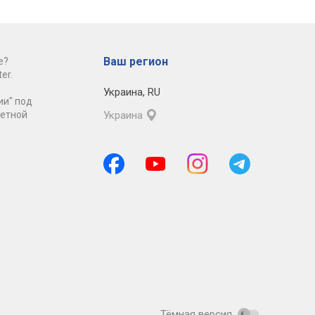
Ваш регион
е?
er.
Украина
,
RU
ии" под
ретной
Украина
Тёмная версия