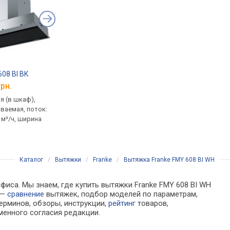
608 BI BK
Franke Mythos FMY 45 CM XS
Franke FMY 98 P BK
грн.
от 111 960 грн.
от 45 249 грн.
я (в шкаф),
кофе: молотый, в зернах,
73 л, конвекция, грил
ваемая, поток:
резервуар 1.8 л, кофемолка,
защита от детей, дв
 м³/ч, ширина
программа капучино,
4 стекла, телескопич
эспрессо, горячая вода,
направляющие
капучино автомат, объем
для молока, самоочистка
Каталог
/
Вытяжки
/
Franke
/
Вытяжка Franke FMY 608 BI WH
фиса. Мы знаем, где купить вытяжки Franke FMY 608 BI WH
 —
сравнение
вытяжек, подбор моделей по параметрам,
ерминов, обзоры, инструкции,
рейтинг
товаров,
менного согласия редакции.