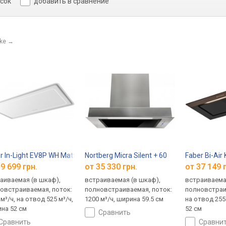
исок
добавить в сравнение
ke
→
r In-Light EV8P WH Matt A52
Nortberg Micra Silent + 60
Faber Bi-Air
9 699 грн.
от 35 330 грн.
от 37 149 
аиваемая (в шкаф),
встраиваемая (в шкаф),
встраиваема
овстраиваемая, поток:
полновстраиваемая, поток:
полновстраи
м³/ч, на отвод 525 м³/ч,
1200 м³/ч, ширина 59.5 см
на отвод 255
на 52 см
52 см
сравнить
сравнить
сравни