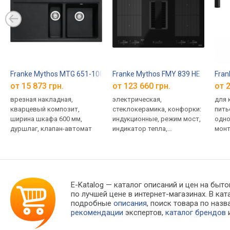
Franke Mythos MTG 651-100 114.0743.115
Franke Mythos FMY 839 HE
Fran
от 15 873 грн.
от 123 660 грн.
от 2
врезная накладная,
электрическая,
для 
кварцевый композит,
стеклокерамика, конфорки:
пить
ширина шкафа 600 мм,
индукционные, режим мост,
одно
дуршлаг, клапан-автомат
индикатор тепла,
монт
растапливание,
243 
поддержание t°, функция
накл
паузы, вытяжка, защита от
гара
детей
E-Katalog
— каталог описаний и цен на быто
по лучшей цене в интернет-магазинах. В 
подробные
описания
, поиск товара по наз
рекомендации
экспертов,
каталог брендов
и