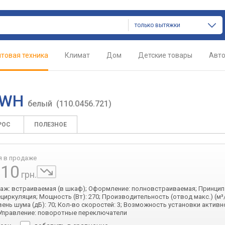
только вытяжки
товая техника
Климат
Дом
Детские товары
Авт
I WH
белый
(110.0456.721)
РОС
ПОЛЕЗНОЕ
я в продаже
110
грн.
таж: встраиваемая (в шкаф); Оформление: полновстраиваемая; Принцип
циркуляция; Мощность (Вт): 270; Производительность (отвод макс.) (м³/ч
вень шума (дБ): 70; Кол-во скоростей: 3; Возможность установки активн
Управление: поворотные переключатели