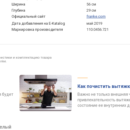
Ширина
56 см
Глубина
29 см
Официальный сайт
franke.com
Дата добавления на E-Katalog
май 2019
Маркировка производителя
110.0456.721
ристики и комплектацию товара
nke.
Как почистить вытяжк
я будет
Важно не только внешняя 
привлекательность вытяжк
состояние ее внутренних 
елый