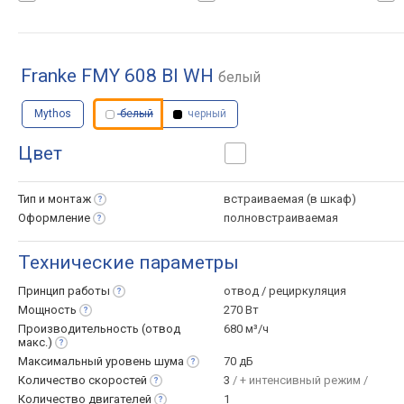
Franke FMY 608 BI WH
белый
Mythos
белый
черный
Цвет
Тип и
монтаж
встраиваемая (в шкаф)
Оформление
полновстраиваемая
Технические параметры
Принцип
работы
отвод / рециркуляция
Мощность
270 Вт
Производительность (отвод
680 м³/ч
макс.)
Максимальный уровень
шума
70 дБ
Количество
скоростей
3
/ + интенсивный режим /
Количество
двигателей
1