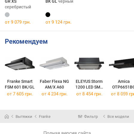
GR XS
BK GL
черный
серебристый
от 9 079 грн.
от 9 124 грн.
Рекомендуем
Franke Smart
Faber Flexa NG
ELEYUS Storm
Amica
FSM 601 BK/GL
AM/X A60
1200 LED SMD
OTP6651B
60 BL
от 7 605 грн.
от 4 234 грн.
от 8 454 грн.
от 8 059 гр
Вытяжки
Franke
Фильтр
Все модели
Полная версия сайта