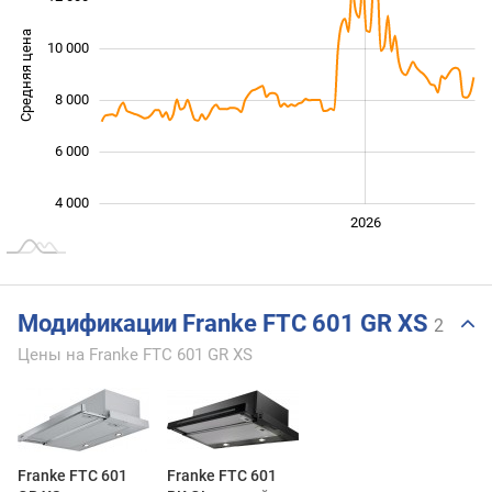
Средняя цена
10 000
10 000
8 000
6 000
4 000
2024
2025
2028
2026
L
Модификации Franke FTC 601 GR XS
2
Цены на Franke FTC 601 GR XS
Franke FTC 601
Franke FTC 601