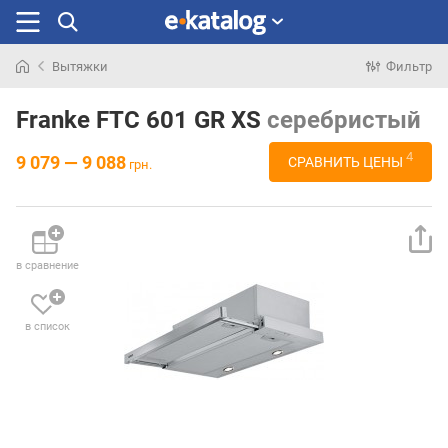
Вытяжки
Фильтр
Искали
раньше
Franke FTC 601 GR XS
серебристый
4
9 079 — 9 088
СРАВНИТЬ ЦЕНЫ
грн.
в сравнение
в список