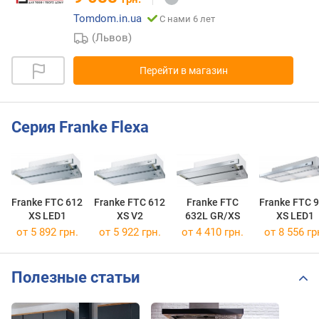
Tomdom.in.ua
С нами 6 лет
(Львов)
Перейти в магазин
Серия Franke Flexa
Franke FTC 612
Franke FTC 612
Franke FTC
Franke FTC 
XS LED1
XS V2
632L GR/XS
XS LED1
от 5 892 грн.
от 5 922 грн.
от 4 410 грн.
от 8 556 гр
Полезные статьи