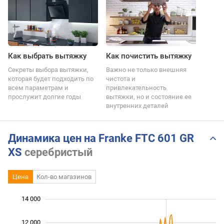
Как выбрать вытяжку
Как почистить вытяжку
Секреты выбора вытяжки,
Важно не только внешняя
которая будет подходить по
чистота и
всем параметрам и
привлекательность
прослужит долгие годы
вытяжки, но и состояние ее
внутренних деталей
Динамика цен на Franke FTC 601 GR
XS
серебристый
Цена
Кол-во магазинов
14 000
 000
 000
0
12 000