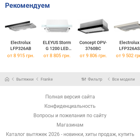
Рекомендуем
Electrolux
ELEYUS Storm
Concept OPV-
Electrolux
LFP326AB
G 1200 LED
3760BC
LFP326AS
SMD 60 WH
от 8 915 грн.
от 8 805 грн.
от 9 806 грн.
от 9 502 гр
Вытяжки
Franke
Фильтр
Все модели
Полная версия сайта
Конфиденциальность
Вопросы и пожелания по сайту
Магазинам
Каталог вытяжек 2026 - новинки, хиты продаж,
купить