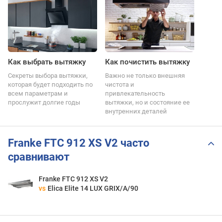
Как выбрать вытяжку
Как почистить вытяжку
Секреты выбора вытяжки,
Важно не только внешняя
которая будет подходить по
чистота и
всем параметрам и
привлекательность
прослужит долгие годы
вытяжки, но и состояние ее
внутренних деталей
Franke FTC 912 XS V2 часто
сравнивают
Franke FTC 912 XS V2
vs
Elica Elite 14 LUX GRIX/A/90