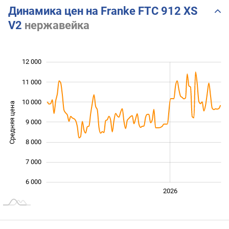
Динамика цен на Franke FTC 912 XS
V2
нержавейка
12 000
 000
 000
 000
11 000
10 000
Средняя цена
9 000
10 000
8 000
7 000
6 000
2024
2025
2028
2026
L