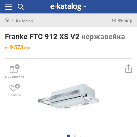
Вытяжки
Фильтр
Искали
раньше
Franke FTC 912 XS V2
нержавейка
9 573
от
грн.
в сравнение
в список