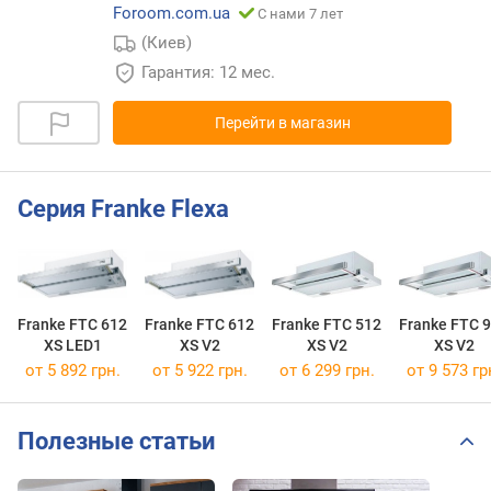
Foroom.com.ua
С нами 7 лет
(Киев)
Гарантия: 12 мес.
Перейти в магазин
Серия Franke Flexa
Franke FTC 612
Franke FTC 612
Franke FTC 512
Franke FTC 
XS LED1
XS V2
XS V2
XS V2
от 5 892 грн.
от 5 922 грн.
от 6 299 грн.
от 9 573 гр
Полезные статьи