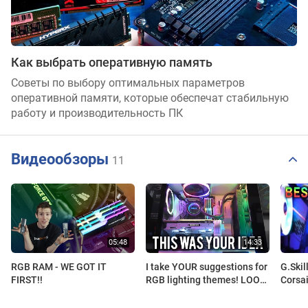
DDR4-
3600
CL17
DDR4-
Как выбрать оперативную память
3600
Советы по выбору оптимальных параметров
CL18
оперативной памяти, которые обеспечат стабильную
DDR4-
работу и производительность ПК
3733
CL17
Видеообзоры
11
RGB RAM - WE GOT IT
I take YOUR suggestions for
G.Skil
FIRST!!
RGB lighting themes! LOOK
Corsa
WHAT YOU'VE DONE
Which