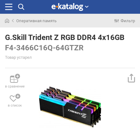
Оперативная память
Фильтр
Искали
раньше
G.Skill Trident Z RGB DDR4 4x16GB
F4-3466C16Q-64GTZR
Товар устарел
в сравнение
в список