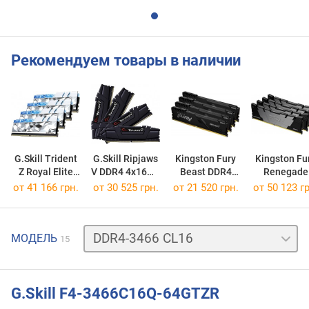
Рекомендуем товары в наличии
G.Skill Trident
G.Skill Ripjaws
Kingston Fury
Kingston Fu
Z Royal Elite
V DDR4 4x16GB
Beast DDR4
Renegade
4x16GB
F4-3600C16Q-64GVKC
4x16GB
DDR4 Blac
от
41 166 грн.
от
30 525 грн.
от
21 520 грн.
от
50 123 гр
F4-3600C16Q-64GTESC
KF436C18BBK4/64
4x16GB
KF436C16RB
DDR4-
МОДЕЛЬ
15
2400
CL15
DDR4-
3000
G.Skill F4-3466C16Q-64GTZR
CL14