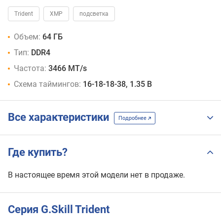
DDR4-
Trident
XMP
подсветка
3000
CL16
Объем:
64 ГБ
DDR4-
3200
Тип:
DDR4
CL14
Частота:
3466 MT/s
DDR4-
3200
Схема таймингов:
16-18-18-38, 1.35 В
CL15
DDR4-
3200
Все характеристики
Подробнее
CL16
DDR4-
3333
Где купить?
CL16
DDR4-
3600
В настоящее время этой модели нет в продаже.
CL14
(14-
14-
Серия G.Skill Trident
14-