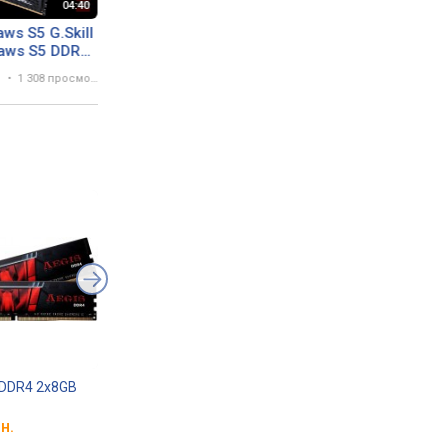
aws S5 G.Skill
G SKILL Ripjaws S5 High
Как выбрать
jaws S5 DDR5
Performance, Low Profile
оперативную пам
ules with
DDR5 Memory
1
1 308 просмотров
17 ноября 2021
640 просмотров
atsinks
s DDR4 2x8GB
Corsair Vengeance LPX
G.Skill Ripjaws V DD
DDR4 2x8GB
2x8GB
н.
от 5 999 грн.
от 5 779 грн.