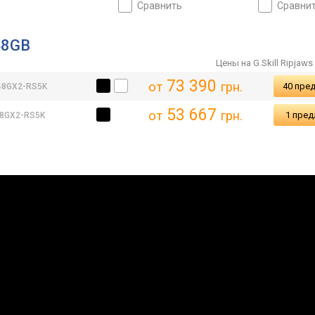
сравнить
сравни
48GB
Цены на G.Skill Ripjaw
73 390
от
грн.
40 пре
48GX2-RS5K
53 667
от
грн.
1 пре
48GX2-RS5K