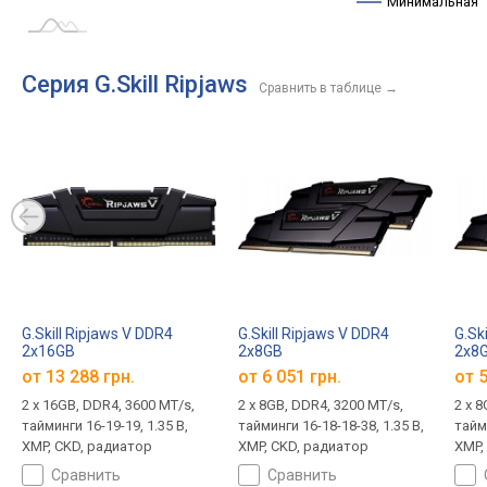
Минимальная
Серия G.Skill Ripjaws
Сравнить в таблице
→
G.Skill Ripjaws V DDR4
G.Skill Ripjaws V DDR4
G.Sk
2x16GB
2x8GB
2x8
F4-3600C16D-32GVKC
F4-3200C16D-16GVKB
F4-
от
13 288 грн.
от
6 051 грн.
от
5
2 х 16GB, DDR4, 3600 MT/s,
2 x 8GB, DDR4, 3200 MT/s,
2 x 8
тайминги 16-19-19, 1.35 В,
тайминги 16-18-18-38, 1.35 В,
тайми
XMP, CKD, радиатор
XMP, CKD, радиатор
XMP,
сравнить
сравнить