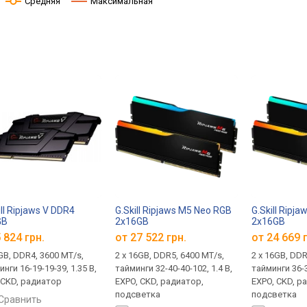
Средняя
Максимальная
ill Ripjaws V DDR4
G.Skill Ripjaws M5 Neo RGB
G.Skill Ripj
GB
2x16GB
2x16GB
3600C16D-16GVKC
F5-6400J3240G16GX2-RM5NRK
F5-6000J36
 824 грн.
от
27 522 грн.
от
24 669 
GB, DDR4, 3600 MT/s,
2 х 16GB, DDR5, 6400 MT/s,
2 х 16GB, DDR
нги 16-19-19-39, 1.35 В,
тайминги 32-40-40-102, 1.4 В,
тайминги 36-3
 CKD, радиатор
EXPO, CKD, радиатор,
EXPO, CKD, р
подсветка
подсветка
сравнить