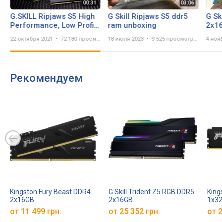
G.SKILL Ripjaws S5 High
G Skill Ripjaws S5 ddr5
G Sk
Performance, Low Profile
ram unboxing
2x1
DDR5 Memory
Unbo
22 октября 2021
72 180 просмотров
18 июля 2023
9 525 просмотров
4 ноя
Рекомендуем
Kingston Fury Beast DDR4
G.Skill Trident Z5 RGB DDR5
King
2x16GB
2x16GB
1x3
от 11 499 грн.
от 25 352 грн.
от 2