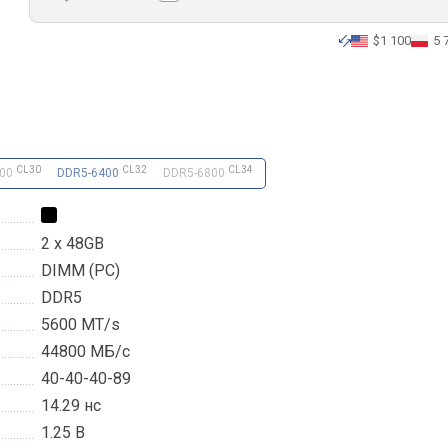
$1 100
5 
CL30
CL32
CL34
000
DDR5-6400
DDR5-6800
2 x 48GB
DIMM (PC)
DDR5
5600 MT/s
44800 МБ/с
40-40-40-89
14.29 нс
1.25 В