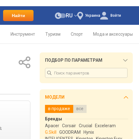
RU
Найти
Украина
Войти
о
Инструмент
Туризм
Спорт
Мода и аксессуары
ПОДБОР ПО ПАРАМЕТРАМ
МОДЕЛИ
в продаже
все
Бренды
Apacer
Corsair
Crucial
Exceleram
;
G.Skill
GOODRAM
Hynix
INTELIGENTES
Kingston
Kingston Fury