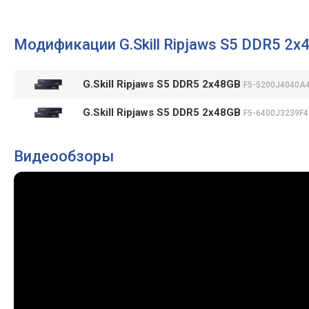
Модификации G.Skill Ripjaws S5 DDR5 2x
G.Skill Ripjaws S5 DDR5 2x48GB
F5-5200J4040A
G.Skill Ripjaws S5 DDR5 2x48GB
F5-6400J3239F
Видеообзоры