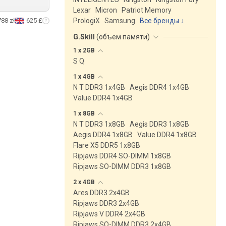
Lexar
Micron
Patriot Memory
788 zł
625 £
PrologiX
Samsung
Все бренды
G.Skill
(
объем памяти
)
1 x
2GB
S Q
1 x
4GB
N T DDR3 1x4GB
Aegis DDR4 1x4GB
Value DDR4 1x4GB
1 x
8GB
N T DDR3 1x8GB
Aegis DDR3 1x8GB
Aegis DDR4 1x8GB
Value DDR4 1x8GB
Flare X5 DDR5 1x8GB
Ripjaws DDR4 SO-DIMM 1x8GB
Ripjaws SO-DIMM DDR3 1x8GB
2 x
4GB
Ares DDR3 2x4GB
Ripjaws DDR3 2x4GB
Ripjaws V DDR4 2x4GB
Ripjaws SO-DIMM DDR3 2x4GB