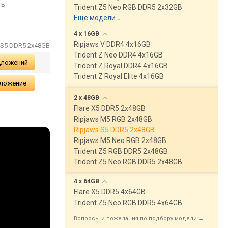
ть
сравнить
Trident Z5 Neo RGB DDR5 2x32GB
Еще модели
↓
4 x
16GB
Ripjaws V DDR4 4x16GB
s S5 DDR5 2x48GB
Trident Z Neo DDR4 4x16GB
дложений
Trident Z Royal DDR4 4x16GB
Trident Z Royal Elite 4x16GB
дложение
2 x
48GB
Flare X5 DDR5 2x48GB
Ripjaws M5 RGB 2x48GB
Ripjaws S5 DDR5 2x48GB
Ripjaws M5 Neo RGB 2x48GB
Trident Z5 RGB DDR5 2x48GB
Trident Z5 Neo RGB DDR5 2x48GB
4 x
64GB
Flare X5 DDR5 4x64GB
Trident Z5 Neo RGB DDR5 4x64GB
Вопросы и пожелания по подбору модели →