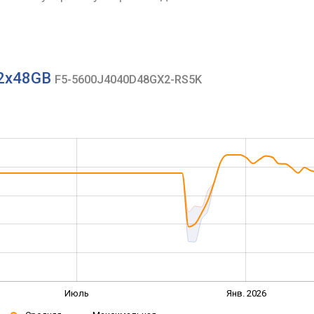
5 2x48GB
F5-5600J4040D48GX2-RS5K
Июль
Янв. 2026