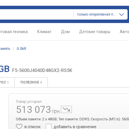
только оперативная память
товая техника
Климат
Дом
Детские товары
Авт
память
/
G.Skill
8GB
F5-5600J4040D48GX2-RS5K
РОС
ПОЛЕЗНОЕ
1
4
Товар устарел
513 073
грн.
Объем памяти: 2 x 48GB; Тип памяти: DDR5; Скорость (MT/s): 5600
в список
добавить в сравнение