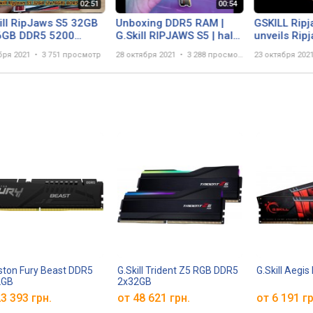
ill RipJaws S5 32GB
Unboxing DDR5 RAM |
GSKILL Ripj
6GB DDR5 5200
G.Skill RIPJAWS S5 | half
unveils Rip
xing Tech Land
ASMR (#shorts)
memory mod
бря 2021
3 751 просмотр
28 октября 2021
3 288 просмотров
23 октября 202
compact he
ston Fury Beast DDR5
G.Skill Trident Z5 RGB DDR5
G.Skill Aegi
2GB
2x32GB
3 393 грн.
от 48 621 грн.
от 6 191 гр