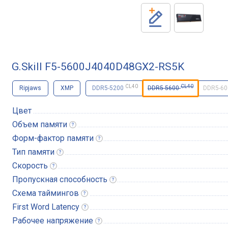
G.Skill F5-5600J4040D48GX2-RS5K
CL40
CL40
Ripjaws
XMP
DDR5-5200
DDR5-5600
DDR5-6
Цвет
Объем
памяти
Форм-фактор
памяти
Тип
памяти
Скорость
Пропускная
способность
Схема
таймингов
First Word
Latency
Рабочее
напряжение