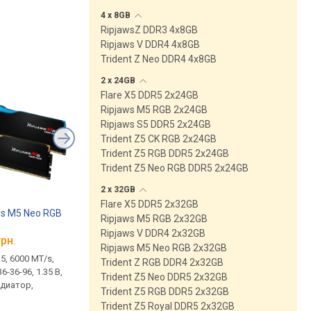
4 x
8GB
RipjawsZ DDR3 4x8GB
Ripjaws V DDR4 4x8GB
Trident Z Neo DDR4 4x8GB
2 x
24GB
Flare X5 DDR5 2x24GB
Ripjaws M5 RGB 2x24GB
Ripjaws S5 DDR5 2x24GB
Trident Z5 CK RGB 2x24GB
Trident Z5 RGB DDR5 2x24GB
Trident Z5 Neo RGB DDR5 2x24GB
2 x
32GB
Flare X5 DDR5 2x32GB
aws M5 Neo RGB
G.Skill Ripjaws M5 Neo RGB
G.Skill Ripjaws V DD
Ripjaws M5 RGB 2x32GB
2x16GB
2x16GB
Ripjaws V DDR4 2x32GB
36F16GX2-RM5NRK
F5-6000J3038F16GX2-RM5NRK
F4-3200C16D-32GV
грн.
от
28 864 грн.
от
11 616 грн.
Ripjaws M5 Neo RGB 2x32GB
5, 6000 MT/s,
2 х 16GB, DDR5, 6000 MT/s,
2 х 16GB, DDR4, 3200 
Trident Z RGB DDR4 2x32GB
6-36-96, 1.35 В,
тайминги 30-38-38-96, 1.35 В,
тайминги 16-18-18-38, 
Trident Z5 Neo DDR5 2x32GB
адиатор,
EXPO, CKD, радиатор,
XMP, CKD, радиатор
Trident Z5 RGB DDR5 2x32GB
подсветка
сравнить
Trident Z5 Royal DDR5 2x32GB