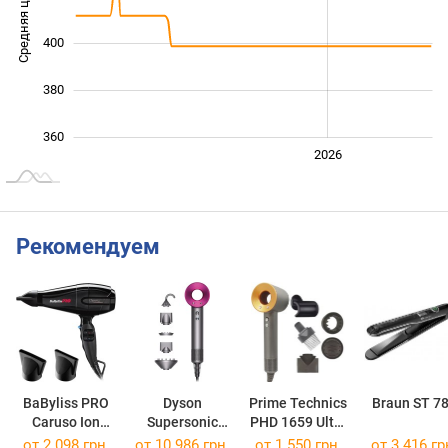
Средняя цена
360
400
380
360
2024
2025
2028
2026
L
Рекомендуем
BaByliss PRO
Dyson
Prime Technics
Braun ST 7
Caruso Ion
Supersonic
PHD 1659 Ultra
BAB6510IR
HD08
Elite
от 2 098 грн.
от 10 986 грн.
от 1 550 грн.
от 3 416 гр