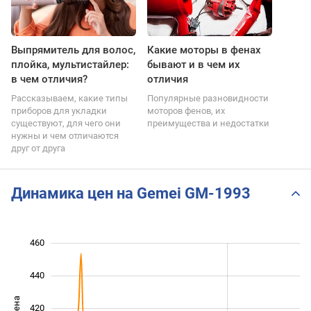
Выпрямитель для волос,
Какие моторы в фенах
плойка, мультистайлер:
бывают и в чем их
в чем отличия?
отличия
Рассказываем, какие типы
Популярные разновидности
приборов для укладки
моторов фенов, их
существуют, для чего они
преимущества и недостатки
нужны и чем отличаются
друг от друга
Динамика цен на Gemei GM-1993
460
320
340
480
440
420