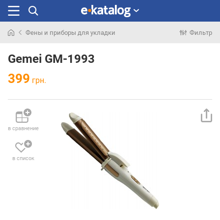
Фены и приборы для укладки
Фильтр
Искали
раньше
Gemei GM-1993
399
грн.
в сравнение
в список