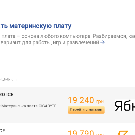
ть материнскую плату
 плата – основа любого компьютера. Разбираемся, ка
вариант для работы, игр и развлечений
 цены 6
→
RO ICE
19 240
грн.
тіМ
атеринська плата GIGABYTE
Перейти в магазин
ICE
19 790
грн.