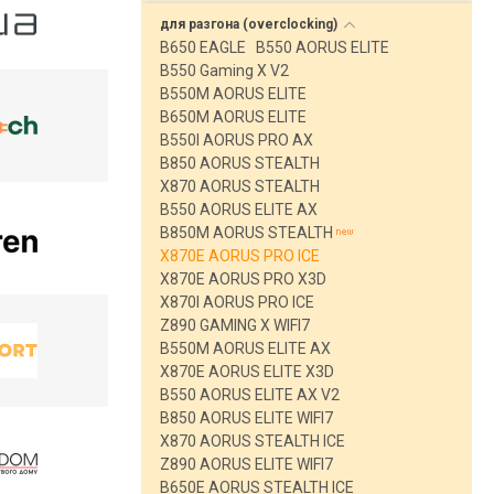
для разгона
(overclocking)
B650 EAGLE
B550 AORUS ELITE
B550 Gaming X V2
B550M AORUS ELITE
B650M AORUS ELITE
B550I AORUS PRO AX
B850 AORUS STEALTH
X870 AORUS STEALTH
B550 AORUS ELITE AX
B850M AORUS STEALTH
X870E AORUS PRO ICE
X870E AORUS PRO X3D
X870I AORUS PRO ICE
Z890 GAMING X WIFI7
B550M AORUS ELITE AX
X870E AORUS ELITE X3D
B550 AORUS ELITE AX V2
B850 AORUS ELITE WIFI7
X870 AORUS STEALTH ICE
Z890 AORUS ELITE WIFI7
B650E AORUS STEALTH ICE