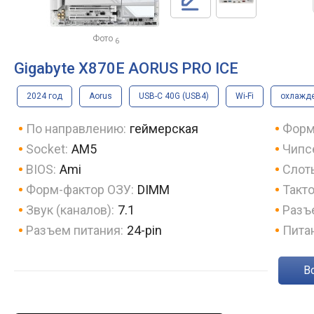
Фото
6
Gigabyte X870E AORUS PRO ICE
2024 год
Aorus
USB-C 40G (USB4)
Wi-Fi
охлажде
По направлению:
геймерская
Форм
Socket:
AM5
Чипс
BIOS:
Ami
Слот
Форм-фактор ОЗУ:
DIMM
Такто
Звук (каналов):
7.1
Разъ
Разъем питания:
24-pin
Пита