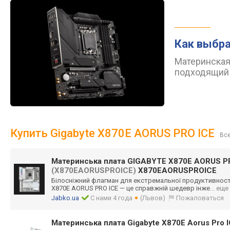
Как выбра
Материнская
подходящий 
Купить Gigabyte X870E AORUS PRO ICE
Все
Материнська плата GIGABYTE X870E AORUS P
(X870EAORUSPROICE)
X870EAORUSPROICE
Білосніжний флагман для екстремальної продуктивнос
X870E AORUS PRO ICE — це справжній шедевр інже
... еще
Jabko.ua
С нами 4 года
(Львов)
Пожаловаться
Материнська плата Gigabyte X870E Aorus Pro 