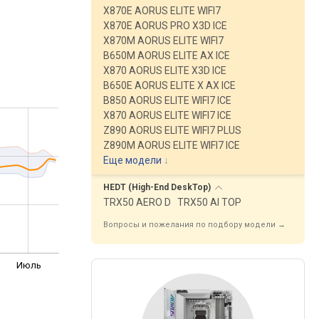
X870E AORUS ELITE WIFI7
X870E AORUS PRO X3D ICE
X870M AORUS ELITE WIFI7
B650M AORUS ELITE AX ICE
X870 AORUS ELITE X3D ICE
B650E AORUS ELITE X AX ICE
B850 AORUS ELITE WIFI7 ICE
X870 AORUS ELITE WIFI7 ICE
Z890 AORUS ELITE WIFI7 PLUS
Z890M AORUS ELITE WIFI7 ICE
Еще модели
↓
HEDT (High-End
DeskTop)
TRX50 AERO D
TRX50 AI TOP
Вопросы и пожелания по подбору модели →
Июль