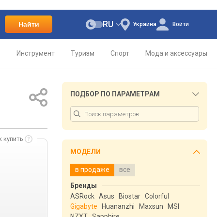
RU
Найти
Украина
Войти
о
Инструмент
Туризм
Спорт
Мода и аксессуары
ПОДБОР ПО ПАРАМЕТРАМ
к купить
МОДЕЛИ
в продаже
все
Бренды
ASRock
Asus
Biostar
Colorful
Gigabyte
Huananzhi
Maxsun
MSI
NZXT
Sapphire