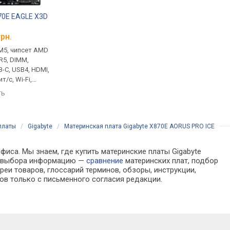
70E EAGLE X3D
ASRock X870E Nova WiFi
Gigabyte X870E AO
ELITE X3D
грн.
от 16 599 грн.
от 17 555 грн.
M5, чипсет AMD
ATX, сокет AM5, чипсет AMD
ATX, сокет AM5, чип
DR5, DIMM,
X870E, 4 x DDR5, DIMM,
X870E, 4 x DDR5, DIMM
B-C, USB4, HDMI,
8200 МГц, USB-C, USB4, HDMI,
9000 МГц, USB-C, USB
т/с, Wi-Fi,
M.2, LAN 5 Гбит/с, Wi-Fi,
M.2, LAN 5 Гбит/с, Wi-
M.2
охлаждение M.2
охлаждение M.2
ть
сравнить
сравнить
платы
/
Gigabyte
/
Материнская плата Gigabyte X870E AORUS PRO ICE
фиса. Мы знаем, где купить материнские платы Gigabyte
ля выбора информацию —
сравнение
материнских плат, подбор
еи товаров, глоссарий терминов, обзоры, инструкции,
ов только с письменного согласия редакции.