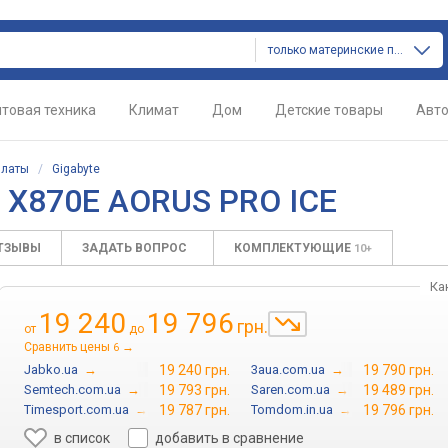
только материнские платы
товая техника
Климат
Дом
Детские товары
Авт
платы
/
Gigabyte
e X870E AORUS PRO ICE
ТЗЫВЫ
ЗАДАТЬ ВОПРОС
КОМПЛЕКТУЮЩИЕ
10+
Ка
19 240
19 796
грн.
от
до
Сравнить цены
→
6
Jabko.ua
→
19 240 грн.
3aua.com.ua
→
19 790 грн.
Semtech.com.ua
→
19 793 грн.
Saren.com.ua
→
19 489 грн.
Timesport.com.ua
→
19 787 грн.
Tomdom.in.ua
→
19 796 грн.
в список
добавить в сравнение