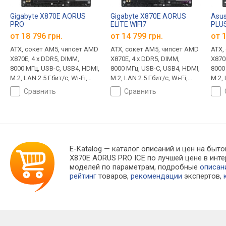
Gigabyte X870E AORUS
Gigabyte X870E AORUS
Asus
PRO
ELITE WIFI7
PLUS
от 18 796 грн.
от 14 799 грн.
от 1
ATX, сокет AM5, чипсет AMD
ATX, сокет AM5, чипсет AMD
ATX,
X870E, 4 x DDR5, DIMM,
X870E, 4 x DDR5, DIMM,
X870
8000 МГц, USB-C, USB4, HDMI,
8000 МГц, USB-C, USB4, HDMI,
8000
M.2, LAN 2.5 Гбит/с, Wi-Fi,
M.2, LAN 2.5 Гбит/с, Wi-Fi,
M.2, 
охлаждение M.2
охлаждение M.2
охла
сравнить
сравнить
подс
E-Katalog
— каталог описаний и цен на быто
X870E AORUS PRO ICE по лучшей цене в ин
моделей по параметрам, подробные
описан
рейтинг
товаров,
рекомендации
экспертов,