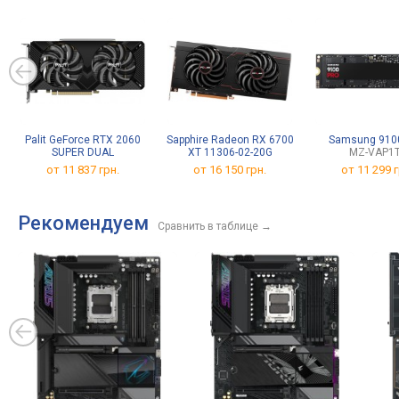
переключатель, динамики,
(USB
AMD FreeSync Premium Pro,
Thund
HDR, TÜV Rheinland
подд
заря
2.5 к
Palit GeForce RTX 2060
Sapphire Radeon RX 6700
Samsung 910
SUPER DUAL
XT 11306-02-20G
MZ-VAP1
от 11 837 грн.
от 16 150 грн.
от
11 299 г
Рекомендуем
Сравнить в таблице
→