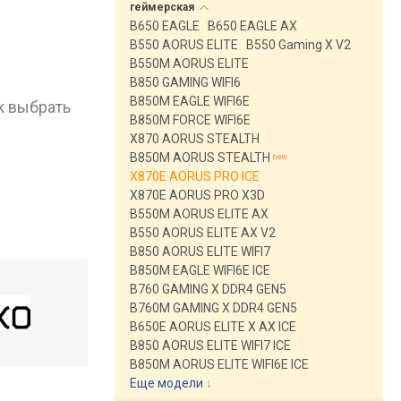
геймерская
B650 EAGLE
B650 EAGLE AX
B550 AORUS ELITE
B550 Gaming X V2
B550M AORUS ELITE
B850 GAMING WIFI6
B850M EAGLE WIFI6E
к выбрать
B850M FORCE WIFI6E
X870 AORUS STEALTH
B850M AORUS STEALTH
X870E AORUS PRO ICE
X870E AORUS PRO X3D
B550M AORUS ELITE AX
B550 AORUS ELITE AX V2
B850 AORUS ELITE WIFI7
B850M EAGLE WIFI6E ICE
B760 GAMING X DDR4 GEN5
B760M GAMING X DDR4 GEN5
B650E AORUS ELITE X AX ICE
B850 AORUS ELITE WIFI7 ICE
B850M AORUS ELITE WIFI6E ICE
Еще модели
↓