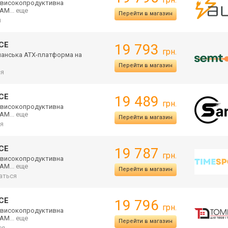
е високопродуктив
на
 AM
... еще
Перейти в магазин
я
ICE
19 793
грн.
гманська ATX-платформа на
Перейти в магазин
ся
ICE
19 489
грн.
е високопродуктив
на
 AM
... еще
Перейти в магазин
я
ICE
19 787
грн.
е високопродуктив
на
 AM
... еще
Перейти в магазин
аться
ICE
19 796
грн.
е високопродуктив
на
 AM
... еще
Перейти в магазин
ся