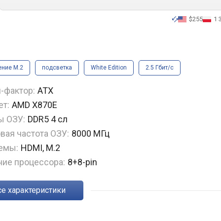
$255
1 
ние M.2
подсветка
White Edition
2.5 Гбит/с
-фактор:
ATX
ет:
AMD X870E
ы ОЗУ:
DDR5 4 сл
вая частота ОЗУ:
8000 МГц
емы:
HDMI, M.2
ние процессора:
8+8-pin
Все характеристики