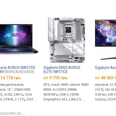
abyte AORUS MASTER
Gigabyte B850 AORUS
Gigabyte Ao
BXH
[BXHC4USE64SH]
ELITE WIFI7 ICE
14 718 грн.
от 9 759 грн.
от 48 403 
зводительный,
ATX, сокет AM5, чипсет AMD
игровой, 31.5
вой, 16 ", 2560x1600
B850, 4 x DDR5, DIMM,
(16:9), QD-OL
0), OLED, 240 Гц, Core
8200 МГц, USB-C, HDMI,
0.03 мс, 240 Г
 9, 275HX, 2.1 ГГц, ОЗУ
DisplayPort, M.2, LAN 2.5
Colors), DCI-P
, DDR5, RTX 5070 Ti, SSD
Гбит/с, Wi-Fi, охлаждение
2.1, DisplayPo
NVMe, 1 ТБ, Win 11 Home,
M.2, White Edition
DisplayPort, 
AORUS PRO ICE
→
A 10Gbps, USB-C 40G
Mode), Power 