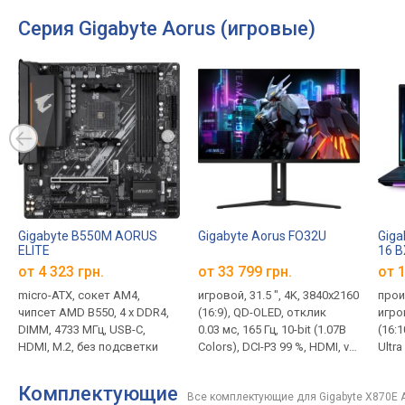
Серия Gigabyte Aorus (игровые)
Gigabyte B550M AORUS
Gigabyte Aorus FO32U
Gig
ELITE
16 
от 4 323 грн.
от 33 799 грн.
от
1
micro-ATX, сокет AM4,
игровой, 31.5 ", 4K, 3840x2160
прои
чипсет AMD B550, 4 x DDR4,
(16:9), QD-OLED, отклик
игро
DIMM, 4733 МГц, USB-C,
0.03 мс, 165 Гц, 10-bit (1.07B
(16:1
HDMI, M.2, без подсветки
Colors), DCI-P3 99 %, HDMI, v
Ultra
2.1, DisplayPort, USB-C (DP Alt
32 ГБ
Mode), Power Delivery, ХАБ:
M.2 
Комплектующие
Все комплектующие для Gigabyte X870E 
USB-A 2x5Gbps, KVM-
USB-