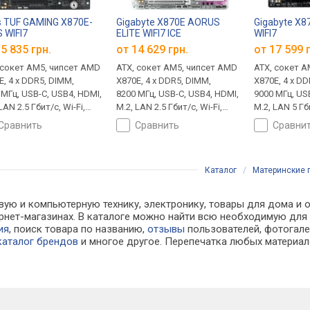
 TUF GAMING X870E-
Gigabyte X870E AORUS
Gigabyte X8
 WIFI7
ELITE WIFI7 ICE
WIFI7
5 835 грн.
от 14 629 грн.
от 17 599 
 сокет AM5, чипсет AMD
ATX, сокет AM5, чипсет AMD
ATX, сокет A
E, 4 x DDR5, DIMM,
X870E, 4 x DDR5, DIMM,
X870E, 4 x D
 МГц, USB-C, USB4, HDMI,
8200 МГц, USB-C, USB4, HDMI,
9000 МГц, US
LAN 2.5 Гбит/с, Wi-Fi,
M.2, LAN 2.5 Гбит/с, Wi-Fi,
M.2, LAN 5 Гби
ждение M.2, без
охлаждение M.2, без
охлаждение 
сравнить
сравнить
сравни
ветки
подсветки, White Edition
Каталог
/
Материнские 
вую и компьютерную технику, электронику, товары для дома и о
тернет-магазинах. В каталоге можно найти всю необходимую д
ия
, поиск товара по названию,
отзывы
пользователей, фотогалер
каталог брендов
и многое другое. Перепечатка любых материал