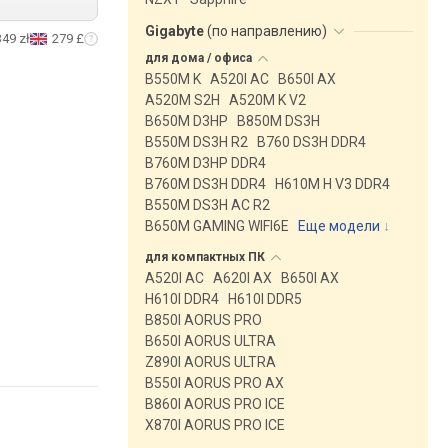
Gigabyte
(
по направлению
)
349 zł
279 £
для дома /
офиса
B550M K
A520I AC
B650I AX
A520M S2H
A520M K V2
B650M D3HP
B850M DS3H
B550M DS3H R2
B760 DS3H DDR4
B760M D3HP DDR4
B760M DS3H DDR4
H610M H V3 DDR4
B550M DS3H AC R2
B650M GAMING WIFI6E
Еще модели
↓
для компактных
ПК
A520I AC
A620I AX
B650I AX
H610I DDR4
H610I DDR5
B850I AORUS PRO
B650I AORUS ULTRA
Z890I AORUS ULTRA
B550I AORUS PRO AX
B860I AORUS PRO ICE
X870I AORUS PRO ICE