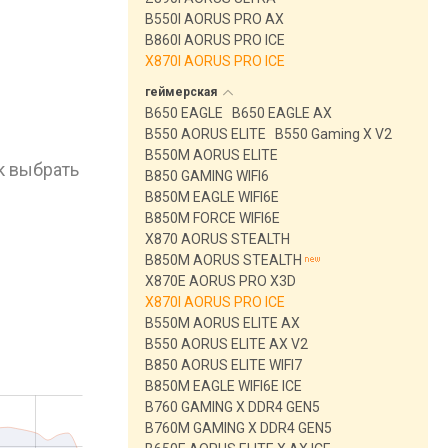
B550I AORUS PRO AX
B860I AORUS PRO ICE
X870I AORUS PRO ICE
геймерская
B650 EAGLE
B650 EAGLE AX
B550 AORUS ELITE
B550 Gaming X V2
B550M AORUS ELITE
к выбрать
B850 GAMING WIFI6
B850M EAGLE WIFI6E
B850M FORCE WIFI6E
X870 AORUS STEALTH
B850M AORUS STEALTH
X870E AORUS PRO X3D
X870I AORUS PRO ICE
B550M AORUS ELITE AX
B550 AORUS ELITE AX V2
B850 AORUS ELITE WIFI7
B850M EAGLE WIFI6E ICE
B760 GAMING X DDR4 GEN5
B760M GAMING X DDR4 GEN5