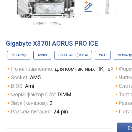
Видео
Фото
1
6
Gigabyte X870I AORUS PRO ICE
2024 год
Aorus
USB-C 40G (USB4)
Wi-Fi
охлажде
По направлению:
для компактных ПК, геймерска
Форм
Socket:
AM5
Чипс
BIOS:
Ami
Слот
Форм-фактор ОЗУ:
DIMM
Такто
Звук (каналов):
2
Разъ
Разъем питания:
24-pin
Пита