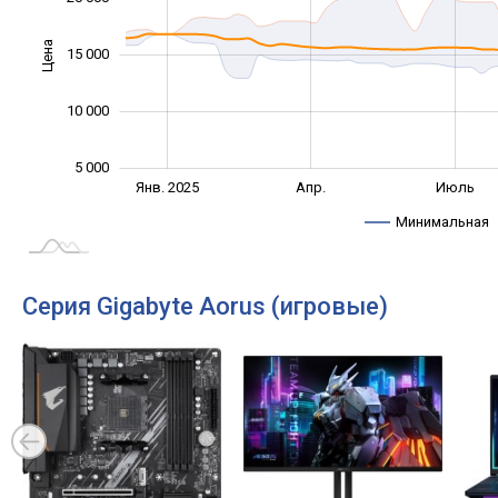
Цена
10 000
15 000
10 000
5 000
Окт.
Окт.
Янв. 2025
Апр.
Июль
L
Минимальная
Серия Gigabyte Aorus (игровые)