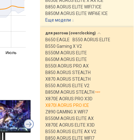
B650E AORUS ELITE X AX ICE
B850 AORUS ELITE WIFI7 ICE
B850M AORUS ELITE WIFI6E ICE
Еще модели
↓
для разгона
(overclocking)
B650 EAGLE
B550 AORUS ELITE
B550 Gaming X V2
Июль
B550M AORUS ELITE
B650M AORUS ELITE
B550I AORUS PRO AX
B850 AORUS STEALTH
X870 AORUS STEALTH
B550 AORUS ELITE V2
B850M AORUS STEALTH
X870E AORUS PRO X3D
X870I AORUS PRO ICE
Z890 GAMING X WIFI7
B550M AORUS ELITE AX
X870E AORUS ELITE X3D
B550 AORUS ELITE AX V2
B850 AORUS ELITE WIFI7