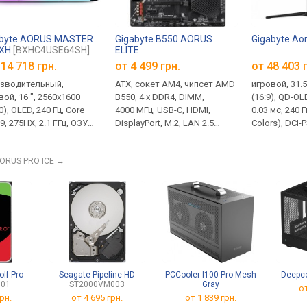
abyte AORUS MASTER
Gigabyte B550 AORUS
Gigabyte Ao
BXH
[BXHC4USE64SH]
ELITE
14 718 грн.
от 4 499 грн.
от 48 403 
зводительный,
ATX, сокет AM4, чипсет AMD
игровой, 31.5
вой, 16 ", 2560x1600
B550, 4 x DDR4, DIMM,
(16:9), QD-OL
0), OLED, 240 Гц, Core
4000 МГц, USB-C, HDMI,
0.03 мс, 240 Г
 9, 275HX, 2.1 ГГц, ОЗУ
DisplayPort, M.2, LAN 2.5
Colors), DCI-P
, DDR5, RTX 5070 Ti, SSD
Гбит/с, охлаждение M.2
2.1, DisplayPo
NVMe, 1 ТБ, Win 11 Home,
DisplayPort, 
AORUS PRO ICE
→
A 10Gbps, USB-C 40G
Mode), Power 
4), USB-C 80G (USB4),
USB-A 2x5Gb
erbolt, Wi-Fi 7,
переключате
ержка VR, быстрая
AMD FreeSync
дка, 3D сканер лица,
HDR, TÜV Rhe
г
lf Pro
Seagate Pipeline HD
PCCooler I100 Pro Mesh
Deepco
001
ST2000VM003
Gray
от
рн.
от
4 695 грн.
от 1 839 грн.