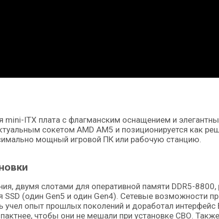
ая mini-ITX плата с флагманским оснащением и элегант
актуальным сокетом AMD AM5 и позиционируется как ре
аксимально мощный игровой ПК или рабочую станцию.
новки
ния, двумя слотами для оперативной памяти DDR5-8800
ля SSD (один Gen5 и один Gen4). Сетевые возможности 
ль учел опыт прошлых поколений и доработал интерфейс 
пактнее, чтобы они не мешали при установке СВО. Такж