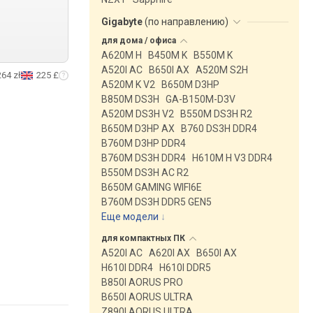
Gigabyte
(
по направлению
)
для дома /
офиса
A620M H
B450M K
B550M K
A520I AC
B650I AX
A520M S2H
264 zł
225 £
A520M K V2
B650M D3HP
B850M DS3H
GA-B150M-D3V
A520M DS3H V2
B550M DS3H R2
B650M D3HP AX
B760 DS3H DDR4
B760M D3HP DDR4
B760M DS3H DDR4
H610M H V3 DDR4
B550M DS3H AC R2
B650M GAMING WIFI6E
B760M DS3H DDR5 GEN5
Еще модели
↓
для компактных
ПК
A520I AC
A620I AX
B650I AX
H610I DDR4
H610I DDR5
B850I AORUS PRO
B650I AORUS ULTRA
Z890I AORUS ULTRA