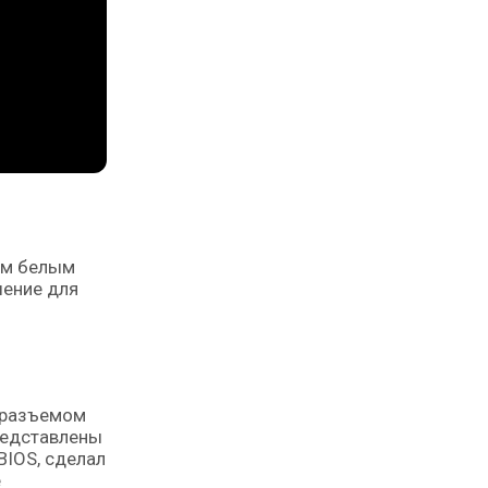
ным белым
шение для
, разъемом
представлены
BIOS, сделал
е