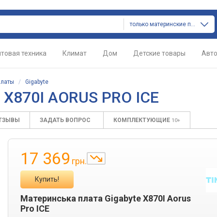
только материнские платы
товая техника
Климат
Дом
Детские товары
Авт
платы
/
Gigabyte
 X870I AORUS PRO ICE
ТЗЫВЫ
ЗАДАТЬ ВОПРОС
КОМПЛЕКТУЮЩИЕ
10+
17 369
грн.
Купить!
Материнська плата Gigabyte X870I Aorus
Pro ICE