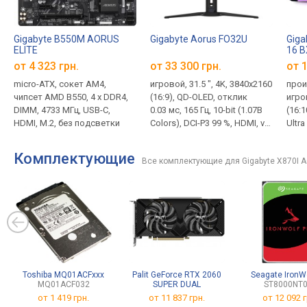
Gigabyte B550M AORUS
Gigabyte Aorus FO32U
Gig
ELITE
16 
от 4 323 грн.
от 33 300 грн.
от
1
micro-ATX, сокет AM4,
игровой, 31.5 ", 4K, 3840x2160
прои
чипсет AMD B550, 4 x DDR4,
(16:9), QD-OLED, отклик
игро
DIMM, 4733 МГц, USB-C,
0.03 мс, 165 Гц, 10-bit (1.07B
(16:1
HDMI, M.2, без подсветки
Colors), DCI-P3 99 %, HDMI, v
Ultra
2.1, DisplayPort, USB-C (DP Alt
32 ГБ
Mode), Power Delivery, ХАБ:
M.2 
Комплектующие
Все комплектующие для Gigabyte X870I 
USB-A 2x5Gbps, KVM-
USB-
переключатель, динамики,
(USB
AMD FreeSync Premium Pro,
Thund
HDR, TÜV Rheinland
подд
заря
2.5 к
Toshiba MQ01ACFxxx
Palit GeForce RTX 2060
Seagate IronWo
MQ01ACF032
SUPER DUAL
ST8000NT
от
1 419 грн.
от 11 837 грн.
от
12 092 г