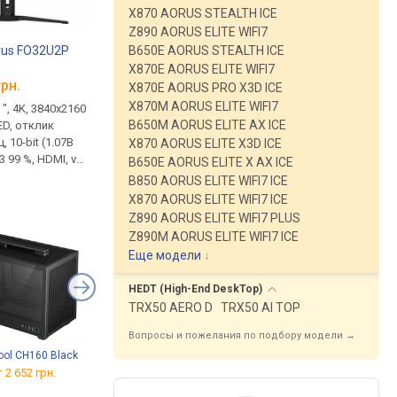
X870 AORUS STEALTH ICE
Z890 AORUS ELITE WIFI7
rus FO32U2P
Gigabyte AORUS ELITE 16
Gigabyte B850 AOR
B650E AORUS STEALTH ICE
BWH
[BWH-C3USC65SH]
ELITE WIFI7 ICE
X870E AORUS ELITE WIFI7
грн.
от
96 699 грн.
от 9 759 грн.
X870E AORUS PRO X3D ICE
X870M AORUS ELITE WIFI7
 ", 4K, 3840x2160
игровой, 16 ", матовый,
ATX, сокет AM5, чип
B650M AORUS ELITE AX ICE
ED, отклик
2560x1600 (16:10), IPS, 165 Гц,
B850, 4 x DDR5, DIMM,
ц, 10-bit (1.07B
Core Ultra 9, 275HX, 2.1 ГГц,
8200 МГц, USB-C, HDM
X870 AORUS ELITE X3D ICE
3 99 %, HDMI, v
ОЗУ 32 ГБ, DDR5, RTX 5070,
DisplayPort, M.2, LAN 
B650E AORUS ELITE X AX ICE
rt, mini
SSD M.2 NVMe, 2 ТБ, Win 11
Гбит/с, Wi-Fi, охлажд
B850 AORUS ELITE WIFI7 ICE
USB-C (DP Alt
Home, USB-A 10Gbps, USB-C
M.2, White Edition
X870 AORUS ELITE WIFI7 ICE
Delivery, ХАБ:
40G (USB4), Thunderbolt, Wi-Fi
Z890 AORUS ELITE WIFI7 PLUS
ps, KVM-
7, поддержка VR, 3D сканер
Z890M AORUS ELITE WIFI7 ICE
ль, динамики,
лица, 2.3 кг
Еще модели
↓
 Premium Pro,
inland
HEDT (High-End
DeskTop)
TRX50 AERO D
TRX50 AI TOP
Вопросы и пожелания по подбору модели →
ol CH160 Black
WD Blue
WD5000AZLX
AMD Ryzen 7 Granite
Ridge
9800X3D BOX
 2 652 грн.
от
2 255 грн.
от
20 929 грн.