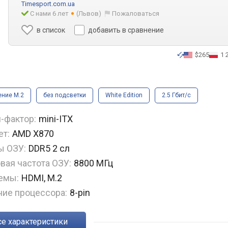
Timesport.com.ua
С нами 6 лет
(Львов)
Пожаловаться
в список
добавить в сравнение
$265
1 
ние M.2
без подсветки
White Edition
2.5 Гбит/с
я
-фактор:
mini-ITX
ет:
AMD X870
ы ОЗУ:
DDR5 2 сл
вая частота ОЗУ:
8800 МГц
емы:
HDMI, M.2
ние процессора:
8-pin
Все характеристики