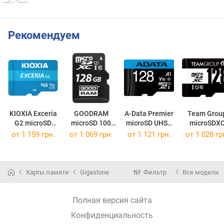
Рекомендуем
KIOXIA Exceria
GOODRAM
A-Data Premier
Team Grou
G2 microSD
microSD 100
microSD UHS-I
microSDX
with Adapter
Mb/s Class 10
Class10
UHS-I U1 C
от
1 159 грн.
от
1 069 грн.
от
1 121 грн.
от
1 028 гр
microSDXC 128Gb
microSDXC 128Gb
microSDXC 128Gb
128Gb
Карты памяти
Gigastone
Фильтр
Все модели
Полная версия сайта
Конфиденциальность