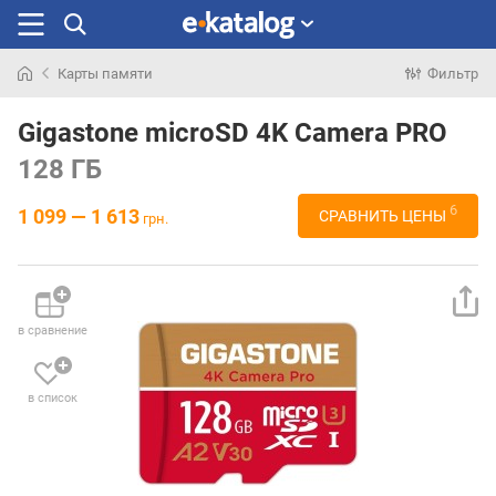
Карты памяти
Фильтр
Искали
раньше
Gigastone microSD 4K Camera PRO
128 ГБ
6
1 099 — 1 613
СРАВНИТЬ ЦЕНЫ
грн.
в сравнение
в список