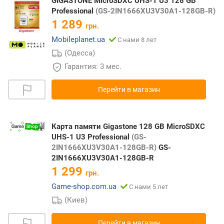
GIGASTONE MicroSDXC UHS-1 U3 128 GB
Professional
(GS-2IN1666XU3V30A1-128GB-R)
1 289
грн.
Mobileplanet.ua
С нами 8 лет
(Одесса)
Гарантия: 3 мес.
Перейти в магазин
Карта памяти Gigastone 128 GB MicroSDXC
UHS-1 U3 Professional
(GS-
2IN1666XU3V30A1-128GB-R)
GS-
2IN1666XU3V30A1-128GB-R
1 299
грн.
Game-shop.com.ua
С нами 5 лет
(Киев)
Перейти в магазин