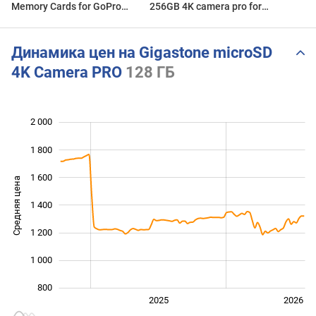
Memory Cards for GoPro
256GB 4K camera pro for
Hero 12 Black (Best SD
Gopro Hero9
Cards for GoPro)
Динамика цен на Gigastone microSD
4K Camera PRO
128 ГБ
2 000
 200
400
600
1 800
1 600
Средняя цена
1 400
1 000
1 200
1 000
800
2024
2027
2025
2026
L