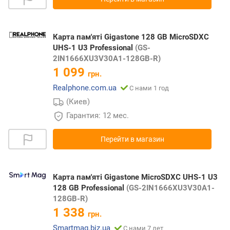
Карта пам'яті Gigastone 128 GB MicroSDXC
UHS-1 U3 Professional
(GS-
2IN1666XU3V30A1-128GB-R)
1 099
грн.
Realphone.com.ua
С нами 1 год
(Киев)
Гарантия: 12 мес.
Перейти в магазин
Карта пам'яті Gigastone MicroSDXC UHS-1 U3
128 GB Professional
(GS-2IN1666XU3V30A1-
128GB-R)
1 338
грн.
Smartmag.biz.ua
С нами 7 лет