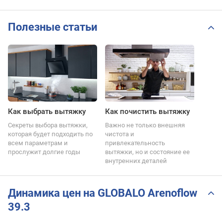
Полезные статьи
Как выбрать вытяжку
Как почистить вытяжку
Секреты выбора вытяжки,
Важно не только внешняя
которая будет подходить по
чистота и
всем параметрам и
привлекательность
прослужит долгие годы
вытяжки, но и состояние ее
внутренних деталей
Динамика цен на GLOBALO Arenoflow
39.3