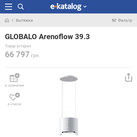
Вытяжки
Фильтр
Искали
раньше
GLOBALO Arenoflow 39.3
Товар устарел
66 797
грн.
в сравнение
в список