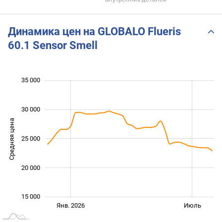
Динамика цен на GLOBALO Flueris
60.1 Sensor Smell
 000
 000
 000
 000
 000
 000
35 000
30 000
Средняя цена
18 000
25 000
20 000
15 000
Янв. 2027
Июль
Окт.
Янв. 2026
Июль
L