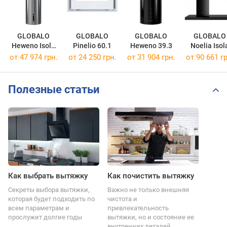
GLOBALO
GLOBALO
GLOBALO
GLOBALO
Heweno Isola
Pinelio 60.1
Heweno 39.3
Noelia Isol
39.1
120.1
от 47 974 грн.
от 24 250 грн.
от 31 904 грн.
от 90 661 гр
Полезные статьи
Как выбрать вытяжку
Как почистить вытяжку
Секреты выбора вытяжки,
Важно не только внешняя
которая будет подходить по
чистота и
всем параметрам и
привлекательность
прослужит долгие годы
вытяжки, но и состояние ее
внутренних деталей