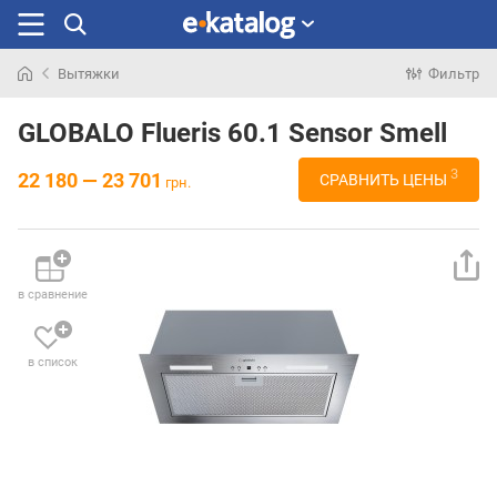
Вытяжки
Фильтр
Искали
раньше
GLOBALO Flueris 60.1 Sensor Smell
3
22 180 — 23 701
СРАВНИТЬ ЦЕНЫ
грн.
в сравнение
в список