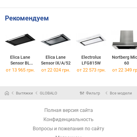
Рекомендуем
Elica Lane
Elica Lane
Electrolux
Nortberg Mi
Sensor BL
Sensor IX/A/52
LFG815W
60
MAT/A/52
от 13 965 грн.
от 22 024 грн.
от 22 573 грн.
от 22 349 гр
Вытяжки
GLOBALO
Фильтр
Все модели
Полная версия сайта
Конфиденциальность
Вопросы и пожелания по сайту