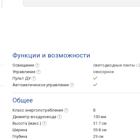
Функции и возможности
Освещение
светодиодные ленты
/ 
Управление
сенсорное
Пульт
ДУ
Автоматическое
управление
Общее
Класс
энергопотребления
B
Диаметр
воздуховода
150 мм
Высота
(макс.)
31.7 см
Ширина
59.8 см
Глубина
29 см