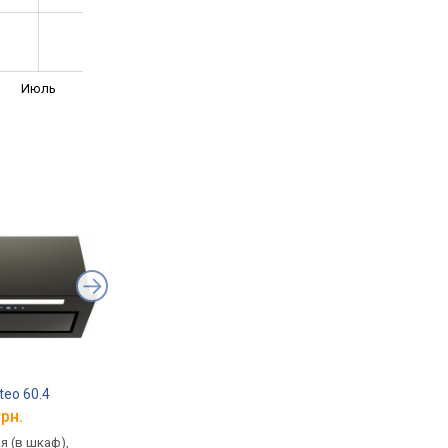
Июль
eo 60.4
GLOBALO Verta Isola 90.2
GLOBALO Ereniso 60
грн.
от 37 651 грн.
от 11 559 грн.
я (в шкаф),
островная (потолочная), Т-
встраиваемая (в шка