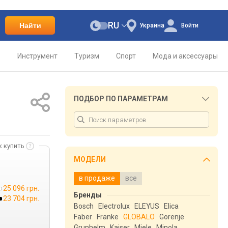
RU
Найти
Украина
Войти
о
Инструмент
Туризм
Спорт
Мода и аксессуары
ПОДБОР ПО ПАРАМЕТРАМ
к купить
МОДЕЛИ
в продаже
все
25 096 грн.
Бренды
23 704 грн.
Bosch
Electrolux
ELEYUS
Elica
Faber
Franke
GLOBALO
Gorenje
Grunhelm
Kaiser
Miele
Minola