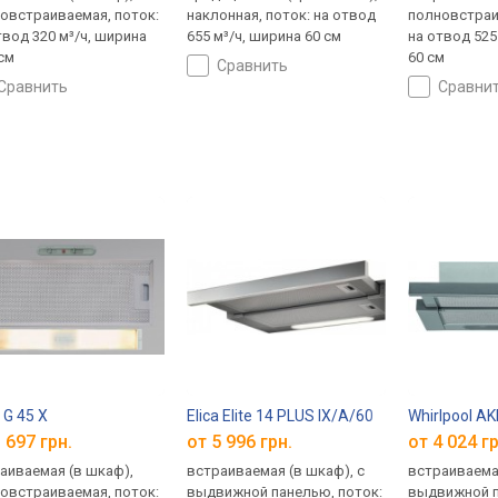
овстраиваемая, поток:
наклонная, поток: на отвод
полновстраи
твод 320 м³/ч, ширина
655 м³/ч, ширина 60 см
на отвод 525
 см
60 см
сравнить
сравнить
сравни
 G 45 X
Elica Elite 14 PLUS IX/A/60
Whirlpool AK
 697 грн.
от 5 996 грн.
от 4 024 гр
аиваемая (в шкаф),
встраиваемая (в шкаф), с
встраиваемая
овстраиваемая, поток:
выдвижной панелью, поток:
выдвижной п