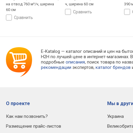
на отвод 760 м³/ч, ширина
ч, ширина 60 см
390 
60 см
сравнить
сравнить
E-Katalog
— каталог описаний и цен на быто
H2H по лучшей цене в интернет-магазинах
подробные
описания
, поиск товара по наз
рекомендации
экспертов,
каталог брендов
и
О проекте
Мы в други
Как нам позвонить?
Украина
Размещение прайс-листов
Великобрит