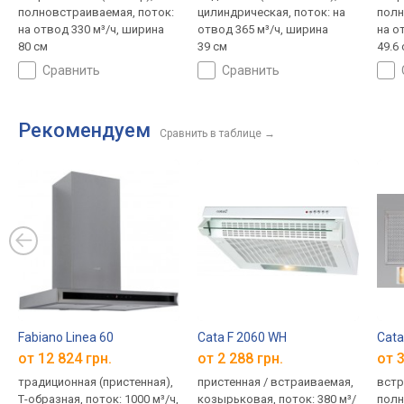
полновстраиваемая, поток:
цилиндрическая, поток: на
полн
на отвод 330 м³/ч, ширина
отвод 365 м³/ч, ширина
на о
80 см
39 см
49.6
сравнить
сравнить
Рекомендуем
Сравнить в таблице
→
Fabiano Linea 60
Cata F 2060 WH
Cata
от 12 824 грн.
от 2 288 грн.
от 3
традиционная (пристенная),
пристенная / встраиваемая,
встр
Т-образная, поток: 1000 м³/ч,
козырьковая, поток: 380 м³/
полн