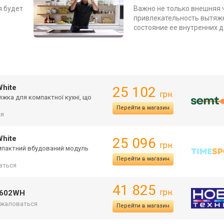
я будет
Важно не только внешняя 
привлекательность вытяжк
состояние ее внутренних 
White
25 102
грн.
яжка для компактної кухні, що
Перейти в магазин
ся
White
25 096
грн.
омпактний вбудований модуль
Перейти в магазин
аться
41 825
грн.
GE602WH
жаловаться
Перейти в магазин