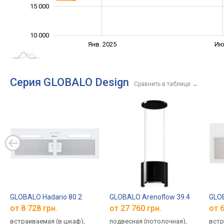
15 000
10 000
Янв. 2027
Июль
Апр.
Окт.
Окт.
Янв. 2025
Ию
L
Серия GLOBALO Design
Сравнить в таблице
→
GLOBALO Hadario 80.2
GLOBALO Arenoflow 39.4
GLOB
от 8 728 грн.
от 27 760 грн.
от 6
встраиваемая (в шкаф),
подвесная (потолочная),
встр