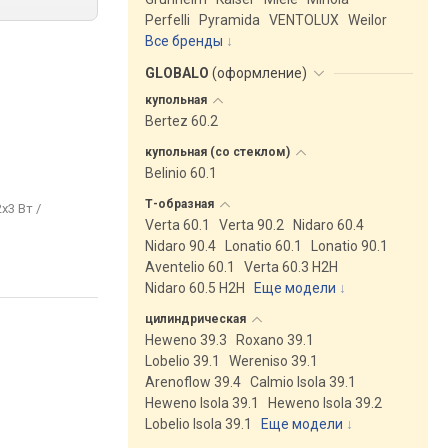
Perfelli
Pyramida
VENTOLUX
Weilor
Все бренды
GLOBALO
(
оформление
)
купольная
Bertez 60.2
купольная (со
стеклом)
Belinio 60.1
Т-образная
2x3 Вт /
Verta 60.1
Verta 90.2
Nidaro 60.4
Nidaro 90.4
Lonatio 60.1
Lonatio 90.1
Aventelio 60.1
Verta 60.3 H2H
Nidaro 60.5 H2H
Еще модели
↓
цилиндрическая
Heweno 39.3
Roxano 39.1
Lobelio 39.1
Wereniso 39.1
Arenoflow 39.4
Calmio Isola 39.1
Heweno Isola 39.1
Heweno Isola 39.2
Lobelio Isola 39.1
Еще модели
↓