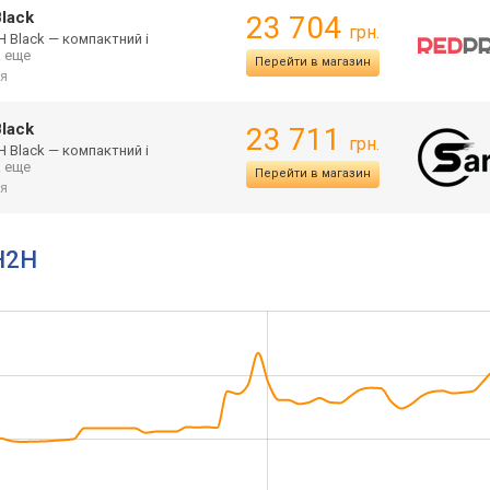
lack
23 704
грн.
 Black — компактний і
.. еще
Перейти в магазин
я
lack
23 711
грн.
 Black — компактний і
.. еще
Перейти в магазин
я
H2H