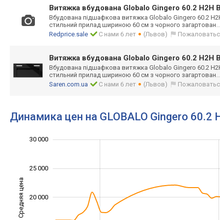
Витяжка вбудована Globalo Gingero 60.2 H2H B
Вбудована підшафкова витяжка Globalo Gingero 60.2 H2H
стильний прилад шириною 60 см з чорного загартован
.
Redprice.sale
С нами 6 лет
(Львов)
Пожаловатьс
Витяжка вбудована Globalo Gingero 60.2 H2H B
Вбудована підшафкова витяжка Globalo Gingero 60.2 H2H
стильний прилад шириною 60 см з чорного загартован
.
Saren.com.ua
С нами 6 лет
(Львов)
Пожаловатьс
Динамика цен на GLOBALO Gingero 60.2 
30 000
35 000
5 000
0
25 000
Средняя цена
20 000
10 000