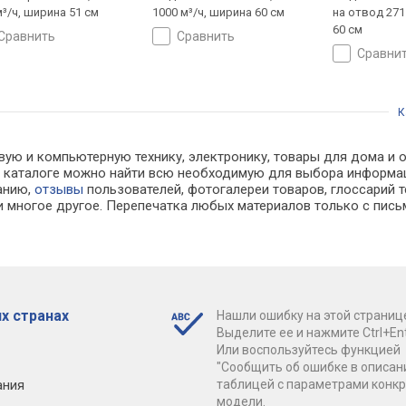
м³/ч, ширина 51 см
1000 м³/ч, ширина 60 см
на отвод 271
60 см
сравнить
сравнить
сравни
К
вую и компьютерную технику, электронику, товары для дома и о
. В каталоге можно найти всю необходимую для выбора информ
ванию,
отзывы
пользователей, фотогалереи товаров, глоссарий т
 многое другое. Перепечатка любых материалов только с пись
х странах
Нашли ошибку на этой страниц
Выделите ее и нажмите Ctrl+Ent
Или воспользуйтесь функцией
"Сообщить об ошибке в описан
ания
таблицей с параметрами конк
модели.