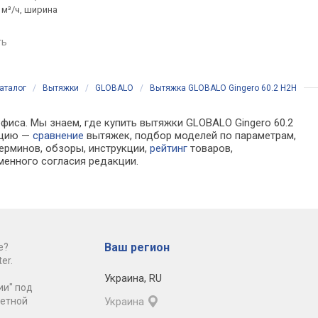
 м³/ч, ширина
на отвод 700 м³/ч, ширина
800 м³/ч, на отвод 55
60 см
ширина 51.4 см
ть
сравнить
сравнить
аталог
/
Вытяжки
/
GLOBALO
/
Вытяжка GLOBALO Gingero 60.2 H2H
фиса. Мы знаем, где купить вытяжки GLOBALO Gingero 60.2
ацию —
сравнение
вытяжек, подбор моделей по параметрам,
ерминов, обзоры, инструкции,
рейтинг
товаров,
менного согласия редакции.
Ваш регион
е?
er.
Украина
,
RU
ии" под
ретной
Украина