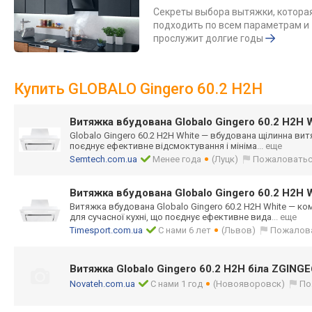
Секреты выбора вытяжки, котора
подходить по всем параметрам и
прослужит долгие годы
Купить GLOBALO Gingero 60.2 H2H
Витяжка вбудована Globalo Gingero 60.2 H2H 
Globalo Gingero 60.2 H2H White — вбудована щілинна вит
поєднує ефективне відсмоктування і мініма
... еще
Semtech.com.ua
Менее года
(Луцк)
Пожаловать
Витяжка вбудована Globalo Gingero 60.2 H2H 
Витяжка вбудована Globalo Gingero 60.2 H2H White — к
для сучасної кухні, що поєднує ефективне вида
... еще
Timesport.com.ua
С нами 6 лет
(Львов)
Пожалов
Витяжка Globalo Gingero 60.2 H2H біла ZGIN
Novateh.com.ua
С нами 1 год
(Новояворовск)
По