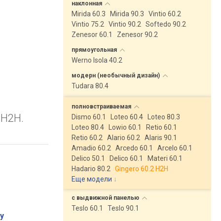
наклонная
Mirida 60.3
Mirida 90.3
Vintio 60.2
Vintio 75.2
Vintio 90.2
Softedo 90.2
Zenesor 60.1
Zenesor 90.2
прямоугольная
Werno Isola 40.2
модерн (необычный
дизайн)
Tudara 80.4
полновстраиваемая
 H2H.
Dismo 60.1
Loteo 60.4
Loteo 80.3
Loteo 80.4
Lowio 60.1
Retio 60.1
Retio 60.2
Alario 60.2
Alaris 90.1
Amadio 60.2
Arcedo 60.1
Arcelo 60.1
Delico 50.1
Delico 60.1
Materi 60.1
Hadario 80.2
Gingero 60.2 H2H
Еще модели
↓
с выдвижной
панелью
Teslo 60.1
Teslo 90.1
у