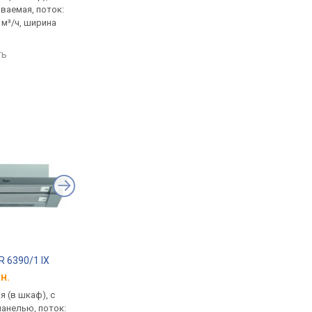
ваемая, поток:
образная, поток: на отвод
полновстраиваемая,
 м³/ч, ширина
390 м³/ч, ширина 90 см
на отвод 460 м³/ч, ш
55 см
сравнить
ть
сравнить
R 6390/1 IX
Pyramida ATH 60 700 BL
Elica Lane IX/A/52
н.
от 4 098 грн.
от 9 227 грн.
 (в шкаф), с
встраиваемая (в шкаф), с
встраиваемая (в шка
анелью, поток:
выдвижной панелью, поток:
полновстраиваемая,