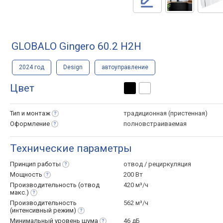
GLOBALO Gingero 60.2 H2H
2024 год
Design
автоуправление
Цвет
Тип и
монтаж
традиционная (пристенная)
Оформление
полновстраиваемая
Технические параметры
Принцип
работы
отвод / рециркуляция
Мощность
200 Вт
Производительность (отвод
420 м³/ч
макс.)
Производительность
562 м³/ч
(интенсивный
режим)
Минимальный уровень
шума
46 дБ