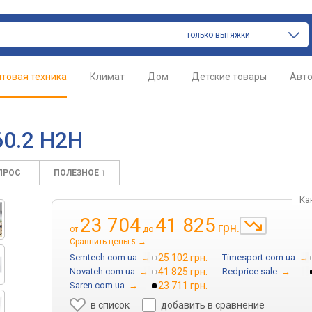
только вытяжки
товая техника
Климат
Дом
Детские товары
Авт
0.2 H2H
ПРОС
ПОЛЕЗНОЕ
1
Ка
23 704
41 825
грн.
от
до
Сравнить цены
→
5
Semtech.com.ua
→
25 102 грн.
Timesport.com.ua
→
Novateh.com.ua
→
41 825 грн.
Redprice.sale
→
Saren.com.ua
→
23 711 грн.
в список
добавить в сравнение