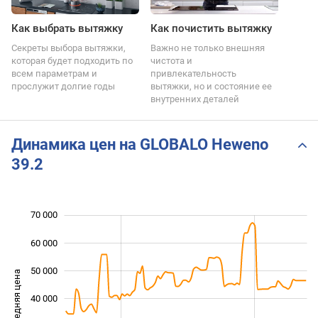
Как выбрать вытяжку
Как почистить вытяжку
Секреты выбора вытяжки,
Важно не только внешняя
которая будет подходить по
чистота и
всем параметрам и
привлекательность
прослужит долгие годы
вытяжки, но и состояние ее
внутренних деталей
Динамика цен на GLOBALO Heweno
39.2
70 000
 000
 000
0
60 000
50 000
Средняя цена
40 000
10 000