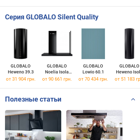
Серия GLOBALO Silent Quality
GLOBALO
GLOBALO
GLOBALO
GLOBALO
Heweno 39.3
Noelia Isola
Lowio 60.1
Heweno Iso
120.1
39.2
от 31 904 грн.
от 90 661 грн.
от 70 434 грн.
от 51 183 гр
Полезные статьи