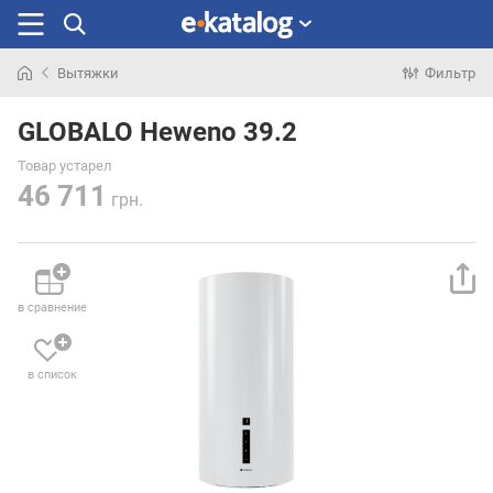
Вытяжки
Фильтр
Искали
раньше
GLOBALO Heweno 39.2
Товар устарел
46 711
грн.
в сравнение
в список