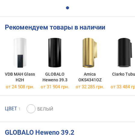
Рекомендуем товары в наличии
VDB MAH Glass
GLOBALO
Amica
Ciarko Tub
H2H
Heweno 39.3
OKS4341OZ
от 24 508 грн.
от 31 904 грн.
от 32 285 грн.
от 33 484 гр
ЦВЕТ
1
GLOBALO Heweno 39.2